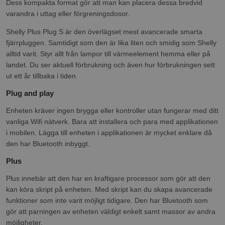
Dess kompakta format gör att man kan placera dessa bredvid
varandra i uttag eller förgreningsdosor.
Shelly Plus Plug S är den överlägset mest avancerade smarta
fjärrpluggen. Samtidigt som den är lika liten och smidig som Shelly
alltid varit. Styr allt från lampor till värmeelement hemma eller på
landet. Du ser aktuell förbrukning och även hur förbrukningen sett
ut ett år tillbaka i tiden.
Plug and play
Enheten kräver ingen brygga eller kontroller utan fungerar med ditt
vanliga Wifi nätverk. Bara att installera och para med applikationen
i mobilen. Lägga till enheten i applikationen är mycket enklare då
den har Bluetooth inbyggt.
Plus
Plus innebär att den har en kraftigare processor som gör att den
kan köra skript på enheten. Med skript kan du skapa avancerade
funktioner som inte varit möjligt tidigare. Den har Bluetooth som
gör att parningen av enheten väldigt enkelt samt massor av andra
möjligheter.