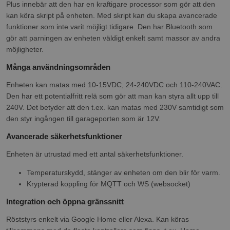
Plus innebär att den har en kraftigare processor som gör att den
kan köra skript på enheten. Med skript kan du skapa avancerade
funktioner som inte varit möjligt tidigare. Den har Bluetooth som
gör att parningen av enheten väldigt enkelt samt massor av andra
möjligheter.
Många användningsområden
Enheten kan matas med 10-15VDC, 24-240VDC och 110-240VAC.
Den har ett potentialfritt relä som gör att man kan styra allt upp till
240V. Det betyder att den t.ex. kan matas med 230V samtidigt som
den styr ingången till garageporten som är 12V.
Avancerade säkerhetsfunktioner
Enheten är utrustad med ett antal säkerhetsfunktioner.
Temperaturskydd, stänger av enheten om den blir för varm.
Krypterad koppling för MQTT och WS (websocket)
Integration och öppna gränssnitt
Röststyrs enkelt via Google Home eller Alexa. Kan köras