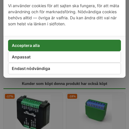
Förbrukning: < 1W
Vi använder cookies för att sajten ska fungera, för att mäta
Wifi kompatibel, ingen brygga eller kontroller behövs
användning och för marknadsföring. Nödvändiga cookies
Bluetooth, gör det lätt och enkelt att lägga till nya enheter
behövs alltid — övriga är valfria. Du kan ändra ditt val när
Protokoll: MQTT(S), WS(S), HTTP(S)
som helst via länken i sidfoten.
Öppet gränssnitt: Standard RPC
Web-hooks: HTTP(S)
Skript: mJS
Acceptera alla
Temperatur: Upp till 40°C
Temperaturskydd (max temperaturen kan konfigureras)
Anpassat
Schemaläggning: Veckovis med astrour
Storlek: Kompakt, 41x36x15 mm
Endast nödvändiga
Kunder som köpt denna produkt har också köpt
-17%
-18%