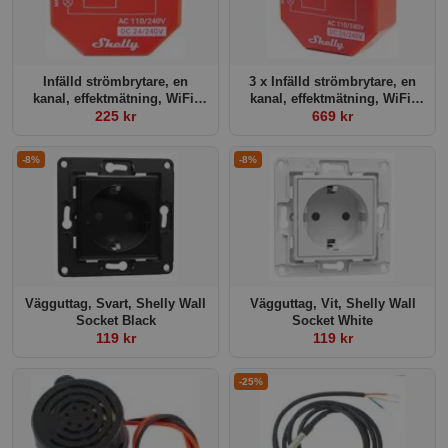
Infälld strömbrytare, en
3 x Infälld strömbrytare, en
kanal, effektmätning, WiFi,
kanal, effektmätning, WiFi,
Bluetooth, mJS, Shelly Plus
225 kr
Bluetooth, mJS, Shelly Plus
669 kr
1PM
1PM
-8%
-8%
Vägguttag, Svart, Shelly Wall
Vägguttag, Vit, Shelly Wall
Socket Black
Socket White
119 kr
119 kr
-25%