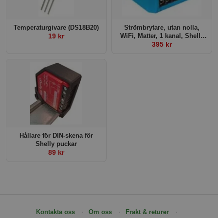
Temperaturgivare (DS18B20)
Strömbrytare, utan nolla,
19 kr
WiFi, Matter, 1 kanal, Shelly
1L Gen3
395 kr
Hållare för DIN-skena för
Shelly puckar
89 kr
Kontakta oss
Om oss
Frakt & returer