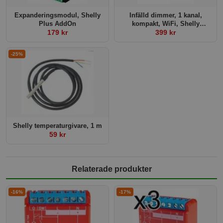
Expanderingsmodul, Shelly
Infälld dimmer, 1 kanal,
Plus AddOn
kompakt, WiFi, Shelly
179 kr
Dimmer 2
399 kr
-25%
Shelly temperaturgivare, 1 m
59 kr
Relaterade produkter
-16%
-17%