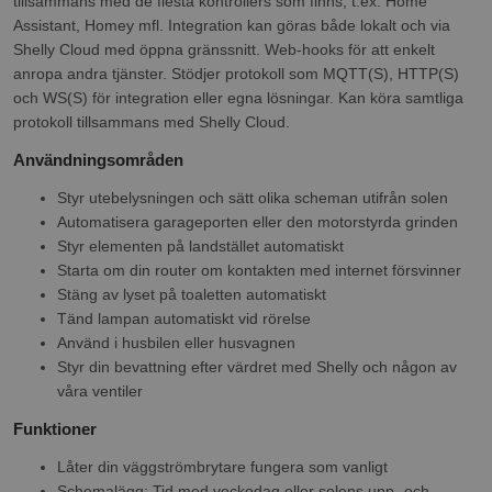
tillsammans med de flesta kontrollers som finns, t.ex. Home
Assistant, Homey mfl. Integration kan göras både lokalt och via
Shelly Cloud med öppna gränssnitt. Web-hooks för att enkelt
anropa andra tjänster. Stödjer protokoll som MQTT(S), HTTP(S)
och WS(S) för integration eller egna lösningar. Kan köra samtliga
protokoll tillsammans med Shelly Cloud.
Användningsområden
Styr utebelysningen och sätt olika scheman utifrån solen
Automatisera garageporten eller den motorstyrda grinden
Styr elementen på landstället automatiskt
Starta om din router om kontakten med internet försvinner
Stäng av lyset på toaletten automatiskt
Tänd lampan automatiskt vid rörelse
Använd i husbilen eller husvagnen
Styr din bevattning efter värdret med Shelly och någon av
våra ventiler
Funktioner
Låter din väggströmbrytare fungera som vanligt
Schemalägg: Tid med veckodag eller solens upp- och