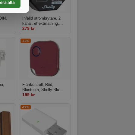
era alla
DIN,
Infälld strömbrytare, 2
kanal, effektmätning,
279 kr
Pro 2PM
WiFi, Bluetooth, mJS,
Shelly Plus 2PM
-13%
er,
Fjärrkontroll, Röd,
Bluetooth, Shelly Blu
199 kr
Button 1 Red
-22%