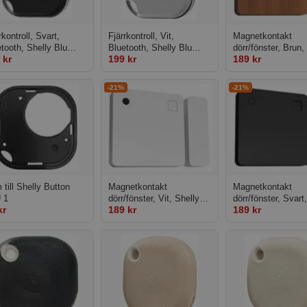
rkontroll, Svart,
Fjärrkontroll, Vit,
Magnetkontakt
tooth, Shelly Blu
Bluetooth, Shelly Blu
dörr/fönster, Brun,
 kr
199 kr
189 kr
ton 1 Black
Button 1 White
BLU door/window
-21%
-21%
till Shelly Button
Magnetkontakt
Magnetkontakt
 1
dörr/fönster, Vit, Shelly
dörr/fönster, Svart
kr
189 kr
189 kr
BLU door/window
BLU door/window