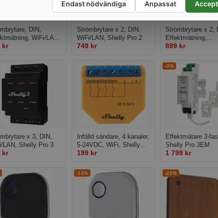
Endast nödvändiga
Anpassat
Accept
ömbrytare, DIN,
Strömbrytare x 2, DIN,
Strömbrytare x 2, 
ektmätning, WiFi/LAN,
WiFi/LAN, Shelly Pro 2
Effektmätning,
 kr
749 kr
899 kr
lly Pro 1PM v1
WiFi/LAN,Shelly 
-3%
mbrytare x 3, DIN,
Infälld sändare, 4 kanaler,
Effektmätare 3-fas
i/LAN, Shelly Pro 3
5-24VDC, WiFi, Shelly
Shelly Pro 3EM
 kr
199 kr
1 799 kr
PLUS i4 DC
-13%
-21%