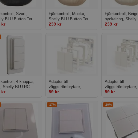
rkontroll, Svart,
Fjärrkontroll, Mocka,
Fjärrkontroll, Beige
lly BLU Button Tough
Shelly BLU Button Tough
nyckelring, Shelly
 kr
239 kr
239 kr
ack
1 Mocha
Button Tough 1 Iv
rkontroll, 4 knappar,
Adapter till
Adapter till
, Shelly BLU RC
väggströmbrytare,
väggströmbrytare,
 kr
59 kr
59 kr
ton 4
Legrand Niloe/Shelly
Exxact, ELKO, Gir
Merten
-17%
-20%