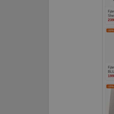
Fjär
She
239
1 bl
-33%
Fjär
BLU
199
But
-15%