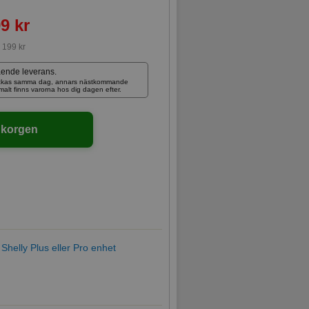
9 kr
:
199 kr
ående leverans.
skickas samma dag, annars nästkommande
rmalt finns varorna hos dig dagen efter.
ukorgen
 Shelly Plus eller Pro enhet