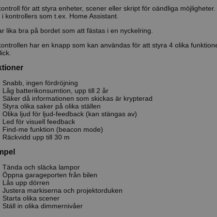
kontroll för att styra enheter, scener eller skript för oändliga möjlighete
 i kontrollers som t.ex. Home Assistant.
r lika bra på bordet som att fästas i en nyckelring.
kontrollen har en knapp som kan användas för att styra 4 olika funktion
ick.
tioner
Snabb, ingen fördröjning
Låg batterikonsumtion, upp till 2 år
Säker då informationen som skickas är krypterad
Styra olika saker på olika ställen
Olika ljud för ljud-feedback (kan stängas av)
Led för visuell feedback
Find-me funktion (beacon mode)
Räckvidd upp till 30 m
mpel
Tända och släcka lampor
Öppna garageporten från bilen
Lås upp dörren
Justera markiserna och projektorduken
Starta olika scener
Ställ in olika dimmernivåer