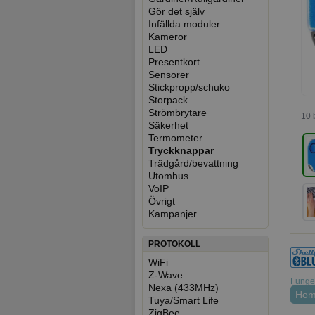
Gör det själv
Infällda moduler
Kameror
LED
Presentkort
Sensorer
Stickpropp/schuko
Storpack
Strömbrytare
10 
Säkerhet
Termometer
Tryckknappar
Trädgård/bevattning
Utomhus
VoIP
Övrigt
Kampanjer
PROTOKOLL
WiFi
Z-Wave
Funger
Nexa (433MHz)
Hom
Tuya/Smart Life
ZigBee