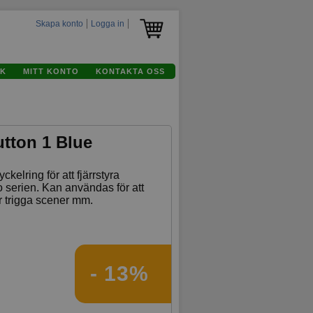
Skapa konto
Logga in
K
MITT KONTO
KONTAKTA OSS
utton 1 Blue
ckelring för att fjärrstyra
o serien. Kan användas för att
er trigga scener mm.
- 13%