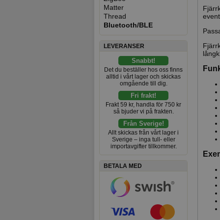
Matter
Fjärr
Thread
event
Bluetooth/BLE
Passa
Fjärr
LEVERANSER
långkl
Snabbt!
Funk
Det du beställer hos oss finns
alltid i vårt lager och skickas
omgående till dig.
Fri frakt!
Frakt 59 kr, handla för 750 kr
så bjuder vi på frakten.
Från Sverige!
Allt skickas från vårt lager i
Sverige – inga tull- eller
importavgifter tillkommer.
Exe
BETALA MED