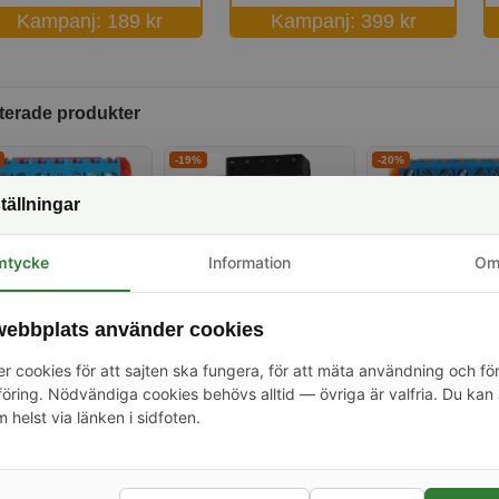
Kampanj: 189 kr
Kampanj: 399 kr
terade produkter
-19%
-20%
tällningar
mtycke
Information
O
lld strömbrytare, en
Shelly Pro 4PM V2,
Infälld sändare, 4 
ebbplats använder cookies
l, effektmätning,
Shelly PRO serien
WiFi, Shelly PLUS
 kr
1 179 kr
159 kr
i, Bluetooth, mJS,
r cookies för att sajten ska fungera, för att mäta användning och fö
lly Plus 1PM
ring. Nödvändiga cookies behövs alltid — övriga är valfria. Du kan 
-23%
-26%
m helst via länken i sidfoten.