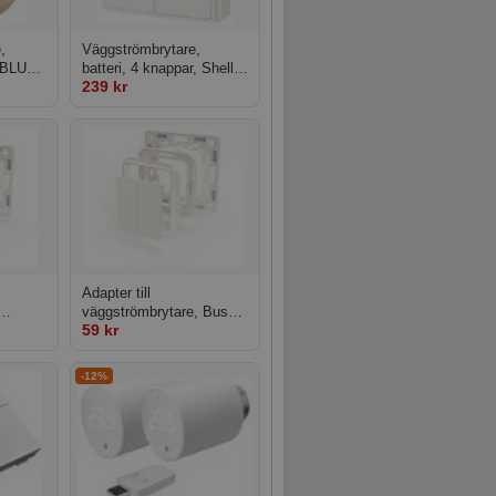
,
Väggströmbrytare,
 BLU
batteri, 4 knappar, Shelly
239 kr
ory
BLU Wall Switch 4 Stand
Alone
Adapter till
väggströmbrytare, Busch-
59 kr
a,
Jaeger och Eljo
-12%