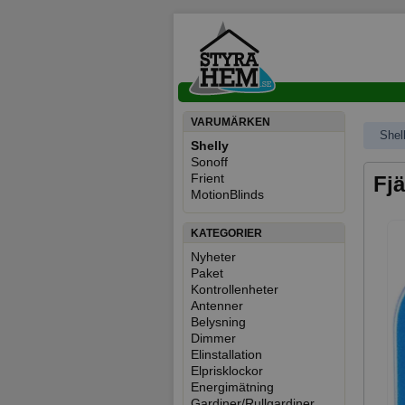
VARUMÄRKEN
Shel
Shelly
Sonoff
Frient
Fjä
MotionBlinds
KATEGORIER
Nyheter
Paket
Kontrollenheter
Antenner
Belysning
Dimmer
Elinstallation
Elprisklockor
Energimätning
Gardiner/Rullgardiner