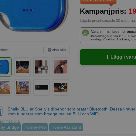
Kampanjpris:
19
Lägsta priset senaste 30 dagarna
Varan finns i lager för omg
Beställningar innan kl 13.00 
vardag. Vi skickar 1:a klass, no
bilder
Visa alla
Lägg i var
+2
Shelly BLU är Shelly's tillbehör som pratar Bluetooth. Dessa kräver
som fungerar som brygga mellan BLU och WiFi.
ar med bl.a:
ey Bridge
Homey Pro
Home Assistant