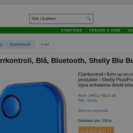
STARTSIDA
FRÅGOR & SVAR
SÖ
›
ly
Fjärrkontroll
+3 fler
rrkontroll, Blå, Bluetooth, Shelly Blu B
Fjärrkontroll i form av en ny
produkter i Shelly Plus/Pr
styra enheterna direkt ell
Art.nr
:
SHELLY-BLU-1B
Tillv.:
Shelly
Skriv en recension
Ordinarie pris
:
229 kr