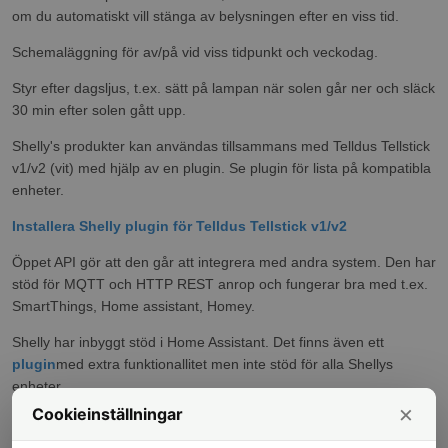
om du automatiskt vill stänga av belysningen efter en viss tid.
Schemaläggning för av/på vid viss tidpunkt och veckodag.
Styr efter dagsljus, t.ex. sätt på lampan när solen går ner och släck
30 min efter solen gått upp.
Shelly's produkter kan användas tillsammans med Telldus Tellstick
v1/v2 (vit) med hjälp av en plugin. Se plugin för lista på kompatibla
enheter.
Installera Shelly plugin för Telldus Tellstick v1/v2
Öppet API gör att den går att integrera med andra system. Den har
stöd för MQTT och HTTP REST anrop och fungerar bra med t.ex.
SmartThings, Home assistant, Homey.
Shelly har inbyggt stöd i Home Assistant. Det finns även ett
plugin
med extra funktionallitet men inte stöd för alla Shellys
enheter.
×
Cookieinställningar
Enkel och snygg applikation för Android och iOS. Går även att
styra lokalt direkt från webbläsaren
härifrån
.