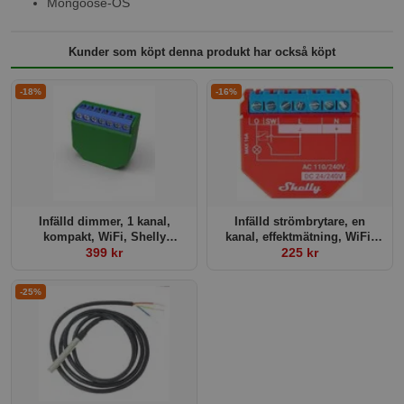
Mongoose-OS
Kunder som köpt denna produkt har också köpt
-18%
-16%
Infälld dimmer, 1 kanal,
Infälld strömbrytare, en
kompakt, WiFi, Shelly
kanal, effektmätning, WiFi,
Dimmer 2
399 kr
Bluetooth, mJS, Shelly Plus
225 kr
1PM
-25%