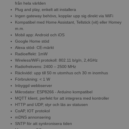
från hela världen
Plug and play, enkelt att installera
Ingen gateway behövs, kopplar upp sig direkt via WiFi
Kompatibel med Home Assistant, Tellstick (vit) eller Homey
m.m.
Mobil app: Android och iOS
Google Home stöd
Alexa stöd- CE-märkt
Radioeffekt: 1mW
Wireless/WiFi protokoll: 802.11 b/g/n, 2,4GHz
Radiofrekvens: 2400 – 2500 MHz
Räckvidd: upp till 50 m utomhus och 30 m inomhus
Förbrukning: < 1 W
Inbyggd webbserver
Mikrodator: ESP8266 - Arduino kompatibel
MQTT klient, perfekt for att integrera med kontroller
HTTP and UDP, styr och läs av statusen
CoAP, IOT protokol
mDNS annonsering
SNTP för att synkronisera tiden