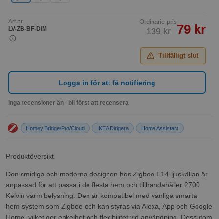
Art.nr:
Ordinarie pris
79 kr
LV-ZB-BF-DIM
139 kr
Tillfälligt slut
Logga in för att få notifiering
Inga recensioner än · bli först att recensera
Homey Bridge/Pro/Cloud
IKEA Dirigera
Home Assistant
Produktöversikt
Den smidiga och moderna designen hos Zigbee E14-ljuskällan är
anpassad för att passa i de flesta hem och tillhandahåller 2700
Kelvin varm belysning. Den är kompatibel med vanliga smarta
hem-system som Zigbee och kan styras via Alexa, App och Google
Home, vilket ger enkelhet och flexibilitet vid användning. Dessutom