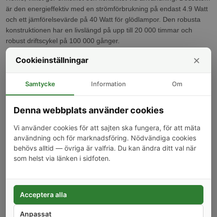
är den energieffektiv med en strömförbrukning på endast 4.9 Watt
och ett jämförelsevärde på 40 Watt för glödlampor. Den robusta
konstruktionen har en livslängd på upp till 20 000 timmar och
robust driftscykel på 100 000 gånger.
×
Användningsområden
Cookieinställningar
Idealisk för användning i smarta hem-miljöer för att uppnå
Samtycke
Information
Om
energieffektiv belysning
Passar olika stilistiska koncept genom sin moderna och
diskreta design
Denna webbplats använder cookies
Perfekt för rum där justerbar belysning behövs, tack vare sin
dimbara funktion
Vi använder cookies för att sajten ska fungera, för att mäta
användning och för marknadsföring. Nödvändiga cookies
Specifikationer
behövs alltid — övriga är valfria. Du kan ändra ditt val när
som helst via länken i sidfoten.
Smarta hem kompatibel: Ja
Smarta hem system: Zigbee
Smarthome driftsfunktioner: Alexa, App, Google Home
Dimbar: Ja
Acceptera alla
Ljusflöde: 470 Lumen
Anpassat
Ljusets färg: 2700 Kelvin