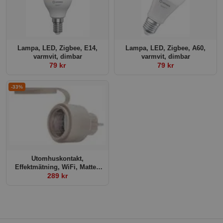
Lampa, LED, Zigbee, E14,
Lampa, LED, Zigbee, A60,
varmvit, dimbar
varmvit, dimbar
79 kr
79 kr
-33%
Utomhuskontakt,
Effektmätning, WiFi, Matter,
Shelly Outdoor Plug S Gen3
289 kr