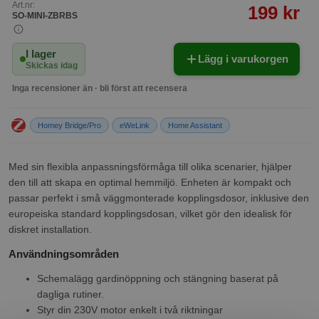
Art.nr:
199 kr
SO-MINI-ZBRBS
I lager
Lägg i varukorgen
Skickas idag
Inga recensioner än · bli först att recensera
Homey Bridge/Pro
eWeLink
Home Assistant
Med sin flexibla anpassningsförmåga till olika scenarier, hjälper
den till att skapa en optimal hemmiljö. Enheten är kompakt och
passar perfekt i små väggmonterade kopplingsdosor, inklusive den
europeiska standard kopplingsdosan, vilket gör den idealisk för
diskret installation.
Användningsområden
Schemalägg gardinöppning och stängning baserat på
dagliga rutiner.
Styr din 230V motor enkelt i två riktningar