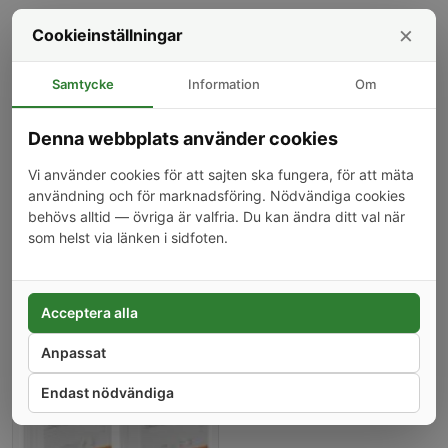
Specifikationer
×
Cookieinställningar
Mini-storlek för kompatibilitet med små kopplingsdosor
Samtycke
Information
Om
Kunder som köpt denna produkt har också köpt
Denna webbplats använder cookies
-18%
Vi använder cookies för att sajten ska fungera, för att mäta
användning och för marknadsföring. Nödvändiga cookies
behövs alltid — övriga är valfria. Du kan ändra ditt val när
som helst via länken i sidfoten.
Digital termostat för
Mikrobrytare med hjul
Acceptera alla
element/radiator, Zigbee,
15 kr
Sonoff TRVZB
329 kr
Anpassat
-5%
Endast nödvändiga