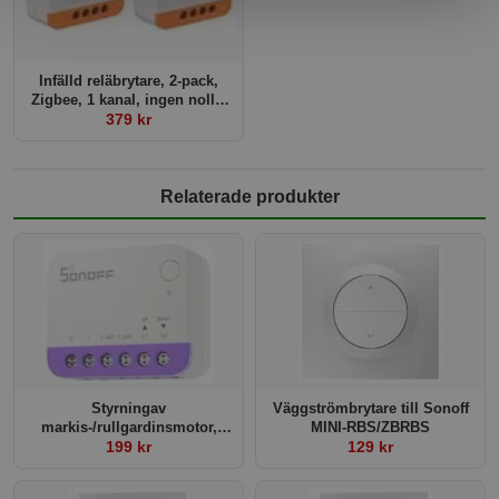
Infälld reläbrytare, 2-pack,
Zigbee, 1 kanal, ingen nolla,
Sonoff ZBMINI-L2 Extreme
379 kr
Relaterade produkter
Styrningav
Väggströmbrytare till Sonoff
markis-/rullgardinsmotor,
MINI-RBS/ZBRBS
WiFi, Sonoff Mini RBS
199 kr
129 kr