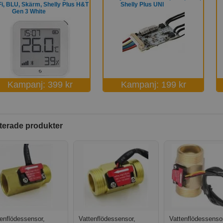
i, BLU, Skärm, Shelly Plus H&T
Shelly Plus UNI
Gen 3 White
Kampanj: 399 kr
Kampanj: 199 kr
terade produkter
enflödessensor,
Vattenflödessensor,
Vattenflödessensor