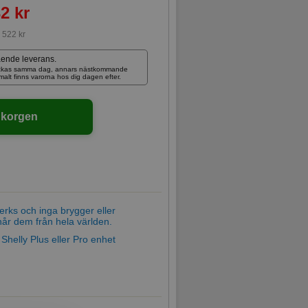
2 kr
:
522 kr
ående leverans.
skickas samma dag, annars nästkommande
rmalt finns varorna hos dig dagen efter.
ukorgen
verks och inga brygger eller
når dem från hela världen.
 Shelly Plus eller Pro enhet