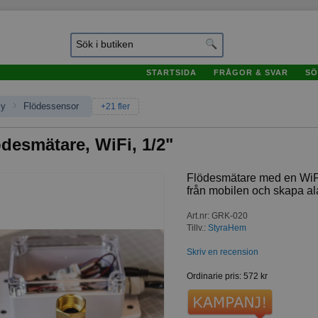
STARTSIDA
FRÅGOR & SVAR
SÖ
›
ly
Flödessensor
+21 fler
desmätare, WiFi, 1/2"
Flödesmätare med en WiFi
från mobilen och skapa a
Art.nr
:
GRK-020
Tillv.:
StyraHem
Skriv en recension
Ordinarie pris
:
572 kr