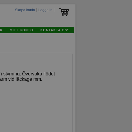
Skapa konto
Logga in
K
MITT KONTO
KONTAKTA OSS
 styrning. Övervaka flödet
larm vid läckage mm.