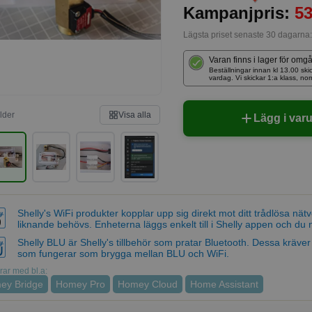
Kampanjpris:
53
Lägsta priset senaste 30 dagarna
Varan finns i lager för omg
Beställningar innan kl 13.00 
vardag. Vi skickar 1:a klass, no
ilder
Visa alla
Lägg i var
Shelly's WiFi produkter kopplar upp sig direkt mot ditt trådlösa nät
liknande behövs. Enheterna läggs enkelt till i Shelly appen och du 
Shelly BLU är Shelly's tillbehör som pratar Bluetooth. Dessa kräver
som fungerar som brygga mellan BLU och WiFi.
ar med bl.a:
ey Bridge
Homey Pro
Homey Cloud
Home Assistant