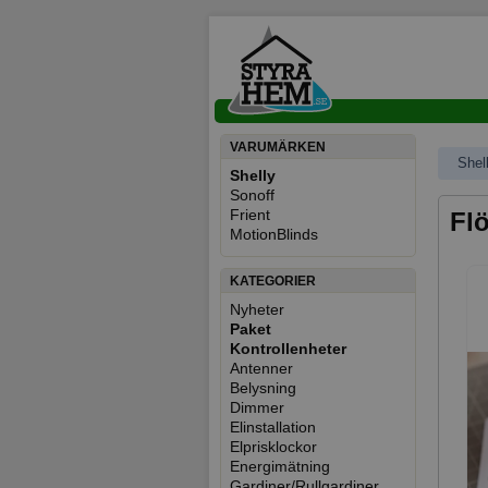
VARUMÄRKEN
Shel
Shelly
Sonoff
Frient
Flö
MotionBlinds
KATEGORIER
Nyheter
Paket
Kontrollenheter
Antenner
Belysning
Dimmer
Elinstallation
Elprisklockor
Energimätning
Gardiner/Rullgardiner