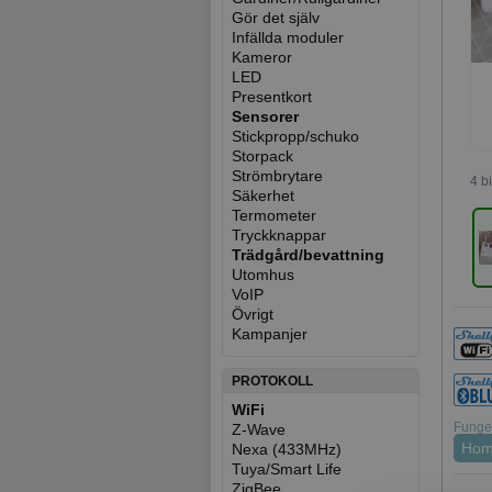
Gör det själv
Infällda moduler
Kameror
LED
Presentkort
Sensorer
Stickpropp/schuko
Storpack
Strömbrytare
4 b
Säkerhet
Termometer
Tryckknappar
Trädgård/bevattning
Utomhus
VoIP
Övrigt
Kampanjer
PROTOKOLL
WiFi
Funger
Z-Wave
Hom
Nexa (433MHz)
Tuya/Smart Life
ZigBee