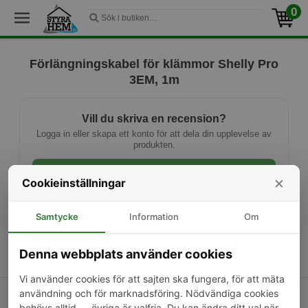
0
Förlängningskabel för klämmor Shelly Pro
3EM, 1m
Vill du skriva en recension?
Logga in eller skapa ett konto för att dela din upplevelse av
produkten.
Logga in
×
Cookieinställningar
Ny kund? Skapa konto
Samtycke
Information
Om
Denna webbplats använder cookies
Vi använder cookies för att sajten ska fungera, för att mäta
användning och för marknadsföring. Nödvändiga cookies
Kontakta oss
Om oss
Frakt & returer
behövs alltid — övriga är valfria. Du kan ändra ditt val när