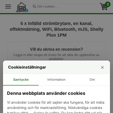
0
5 x Infälld strömbrytare, en kanal,
effektmätning, WiFi, Bluetooth, mJS, Shelly
Plus 1PM
Vill du skriva en recension?
Logga in eller skapa ett konto för att dela din upplevelse av
produkten.
×
Cookieinställningar
Logga in
Ny kund? Skapa konto
Samtycke
Information
Om
Denna webbplats använder cookies
Vi använder cookies för att sajten ska fungera, för att mäta
användning och för marknadsföring. Nödvändiga cookies
behövs alltid — övriga är valfria. Du kan ändra ditt val när