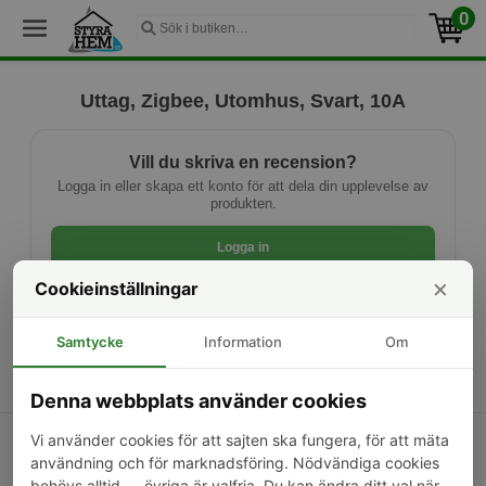
0
Uttag, Zigbee, Utomhus, Svart, 10A
Vill du skriva en recension?
Logga in eller skapa ett konto för att dela din upplevelse av
produkten.
Logga in
×
Cookieinställningar
Ny kund? Skapa konto
Samtycke
Information
Om
Denna webbplats använder cookies
Vi använder cookies för att sajten ska fungera, för att mäta
Kontakta oss
Om oss
Frakt & returer
användning och för marknadsföring. Nödvändiga cookies
Sekretesspolicy
Cookieinställningar
Köpvillkor
behövs alltid — övriga är valfria. Du kan ändra ditt val när