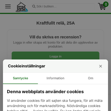
0
Kraftfullt relä, 25A
Vill du skriva en recension?
Logga in eller skapa ett konto för att dela din upplevelse av
produkten.
Logga in
×
Cookieinställningar
Ny kund? Skapa konto
Samtycke
Information
Om
Denna webbplats använder cookies
Vi använder cookies för att sajten ska fungera, för att mäta
Kontakta oss
Om oss
Frakt & returer
användning och för marknadsföring. Nödvändiga cookies
Sekretesspolicy
Cookieinställningar
Köpvillkor
behövs alltid — övriga är valfria. Du kan ändra ditt val när