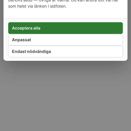
som helst via länken i sidfoten.
Alla priser är inkl moms.
Copyright © 2026 Tarra AB. Alla rättigheter reserverade. Webbutiken drivs av
Tarra AB, orgnr 556819-9953, Sorterargatan 12, 162 50 Vällingby.
Acceptera alla
Anpassat
Endast nödvändiga