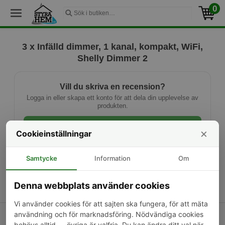
0
3 x Infälld dimmer, 1 kanal, kompakt, WiFi,
Shelly Dimmer 2
Vill du skriva en recension?
Logga in eller skapa ett konto för att dela din upplevelse av
produkten.
Logga in
×
Cookieinställningar
Ny kund? Skapa konto
Samtycke
Information
Om
Denna webbplats använder cookies
Vi använder cookies för att sajten ska fungera, för att mäta
användning och för marknadsföring. Nödvändiga cookies
Kontakta oss
Om oss
Frakt & returer
behövs alltid — övriga är valfria. Du kan ändra ditt val när