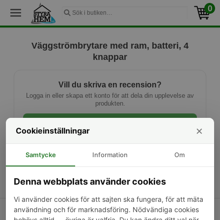
0
Väggströmbrytare med ram, batteri, 4
knappar
Vill du skriva en recension?
Logga in eller skapa ett konto för att dela din upplevelse av
produkten.
Logga in
×
Cookieinställningar
Ny kund? Skapa konto
Samtycke
Information
Om
Denna webbplats använder cookies
Vi använder cookies för att sajten ska fungera, för att mäta
användning och för marknadsföring. Nödvändiga cookies
Kontakta oss
Om oss
Frakt & returer
behövs alltid — övriga är valfria. Du kan ändra ditt val när