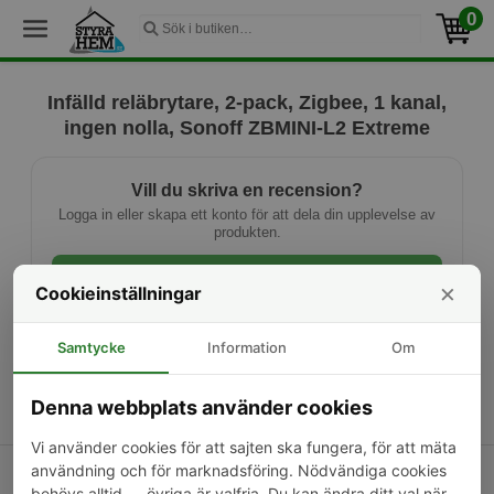
0
Infälld reläbrytare, 2-pack, Zigbee, 1 kanal,
ingen nolla, Sonoff ZBMINI-L2 Extreme
Vill du skriva en recension?
Logga in eller skapa ett konto för att dela din upplevelse av
produkten.
Logga in
×
Cookieinställningar
Ny kund? Skapa konto
Samtycke
Information
Om
Denna webbplats använder cookies
Vi använder cookies för att sajten ska fungera, för att mäta
användning och för marknadsföring. Nödvändiga cookies
Kontakta oss
Om oss
Frakt & returer
behövs alltid — övriga är valfria. Du kan ändra ditt val när