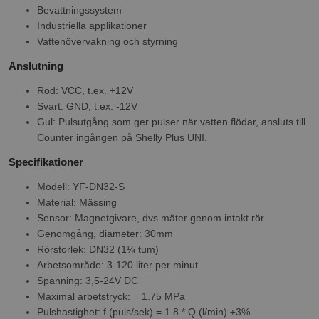
Bevattningssystem
Industriella applikationer
Vattenövervakning och styrning
Anslutning
Röd: VCC, t.ex. +12V
Svart: GND, t.ex. -12V
Gul: Pulsutgång som ger pulser när vatten flödar, ansluts till
Counter ingången på Shelly Plus UNI.
Specifikationer
Modell: YF-DN32-S
Material: Mässing
Sensor: Magnetgivare, dvs mäter genom intakt rör
Genomgång, diameter: 30mm
Rörstorlek: DN32 (1¼ tum)
Arbetsområde: 3-120 liter per minut
Spänning: 3,5-24V DC
Maximal arbetstryck: = 1.75 MPa
Pulshastighet: f (puls/sek) = 1.8 * Q (l/min) ±3%