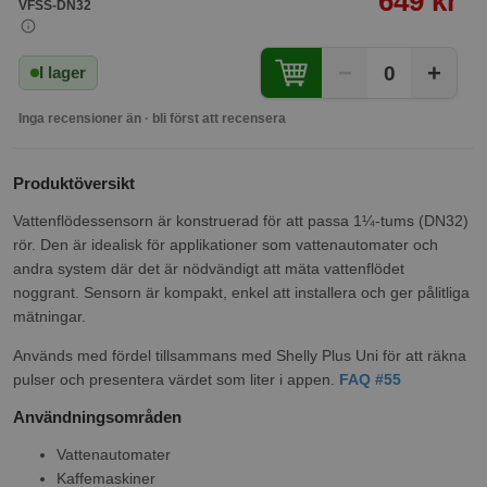
649 kr
VFSS-DN32
−
+
0
I lager
Inga recensioner än · bli först att recensera
Produktöversikt
Vattenflödessensorn är konstruerad för att passa 1¼-tums (DN32)
rör. Den är idealisk för applikationer som vattenautomater och
andra system där det är nödvändigt att mäta vattenflödet
noggrant. Sensorn är kompakt, enkel att installera och ger pålitliga
mätningar.
Används med fördel tillsammans med Shelly Plus Uni för att räkna
pulser och presentera värdet som liter i appen.
FAQ #55
Användningsområden
Vattenautomater
Kaffemaskiner