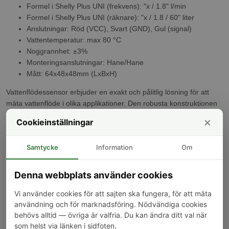
Formel i Shelly Plus UNI (frekvens): "x / 1.8" l/min
Formel i Shelly Plus UNI (räknare): "x / 1.8 / 60" liter
Anslutningar: Röd (VCC), Svart (GND), Gul (signal)
Vattentemperatur: max 80 °C
Noggrannhet: ±3%
Monteringsanslutningar: Hane/Hane
Mått: 64x48x48mm (LxBxH)
Vattenflödessensor erbjuder en exakt och pålitlig lösning för att
mäta vattenflöde i olika applikationer. Den robusta konstruktionen
och enkla installationsmetoden gör den till ett populärt val för både
×
Cookieinställningar
hushålls- och industriella användningsområden
Samtycke
Information
Om
Kunder som köpt denna produkt har också köpt
Denna webbplats använder cookies
-9%
Vi använder cookies för att sajten ska fungera, för att mäta
användning och för marknadsföring. Nödvändiga cookies
behövs alltid — övriga är valfria. Du kan ändra ditt val när
som helst via länken i sidfoten.