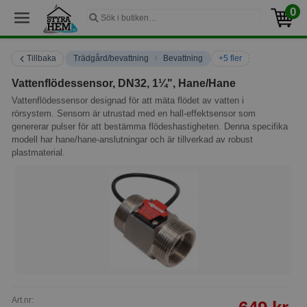
0
›
Tillbaka
Trädgård/bevattning
Bevattning
+5 fler
Vattenflödessensor, DN32, 1¼", Hane/Hane
Vattenflödessensor designad för att mäta flödet av vatten i
rörsystem. Sensorn är utrustad med en hall-effektsensor som
genererar pulser för att bestämma flödeshastigheten. Denna specifika
modell har hane/hane-anslutningar och är tillverkad av robust
plastmaterial.
Art.nr: