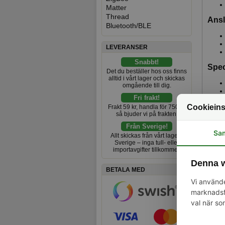
Matter
Thread
Ansl
Bluetooth/BLE
LEVERANSER
Snabbt!
Spec
Det du beställer hos oss finns
alltid i vårt lager och skickas
omgående till dig.
Fri frakt!
Cookieins
Frakt 59 kr, handla för 750 kr
så bjuder vi på frakten.
Från Sverige!
Sa
Allt skickas från vårt lager i
Sverige – inga tull- eller
importavgifter tillkommer.
Denna w
BETALA MED
Vi använde
marknadsfö
val när so