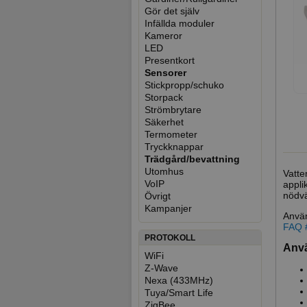
Gör det själv
Infällda moduler
Kameror
LED
Presentkort
Sensorer
Stickpropp/schuko
Storpack
Strömbrytare
Säkerhet
Termometer
Tryckknappar
Trädgård/bevattning
Utomhus
Vatte
VoIP
appli
nödvä
Övrigt
Kampanjer
Använ
FAQ 
PROTOKOLL
Anv
WiFi
Z-Wave
Nexa (433MHz)
Tuya/Smart Life
ZigBee