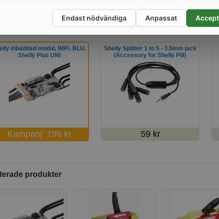
Endast nödvändiga
Anpassat
Accept
ER SOM KÖPT DENNA PRODUKT HAR OCKSÅ KÖPT
elly inbäddad modul, WiFi, BLU,
Shelly Splitter 1 to 5 - 3.5mm jack
Shelly Plus UNI
(Accessory for Shelly Pill)
Kampanj: 199 kr
59 kr
terade produkter