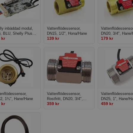
lly inbäddad modul,
Vattenflödessensor,
Vattenflödessensor
i, BLU, Shelly Plus
DN15, 1/2", Hona/Hane
DN20, 3/4", Hane
 kr
139 kr
179 kr
enflödessensor,
Vattenflödessensor,
Vattenflödessensor
2, 1¼", Hane/Hane
Rostfritt, DN20, 3/4",
DN25, 1", Hane/H
 kr
359 kr
459 kr
Hane/Hane