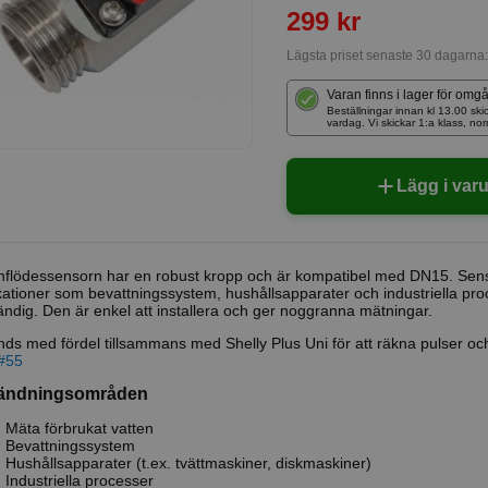
299 kr
Lägsta priset senaste 30 dagarna
Varan finns i lager för omg
Beställningar innan kl 13.00 
vardag. Vi skickar 1:a klass, no
Lägg i var
nflödessensorn har en robust kropp och är kompatibel med DN15. Sen
kationer som bevattningssystem, hushållsapparater och industriella pro
ndig. Den är enkel att installera och ger noggranna mätningar.
ds med fördel tillsammans med Shelly Plus Uni för att räkna pulser och
#55
ändningsområden
Mäta förbrukat vatten
Bevattningssystem
Hushållsapparater (t.ex. tvättmaskiner, diskmaskiner)
Industriella processer