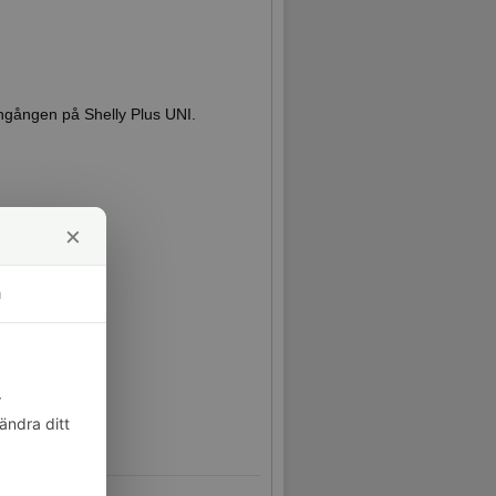
 ingången på Shelly Plus UNI.
×
m
r
ändra ditt