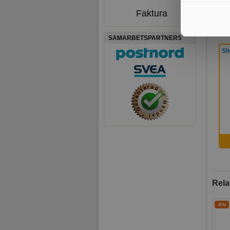
Faktura
KUND
SAMARBETSPARTNERS
Sh
Rela
-9%