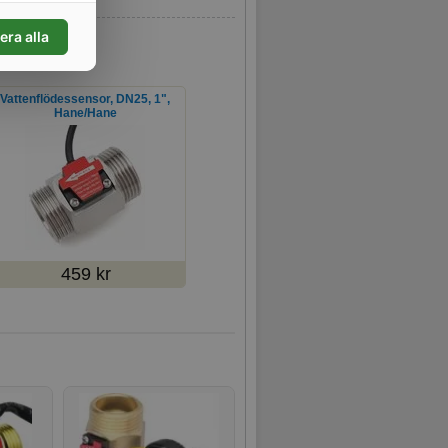
era alla
Vattenflödessensor, DN25, 1",
Hane/Hane
459 kr