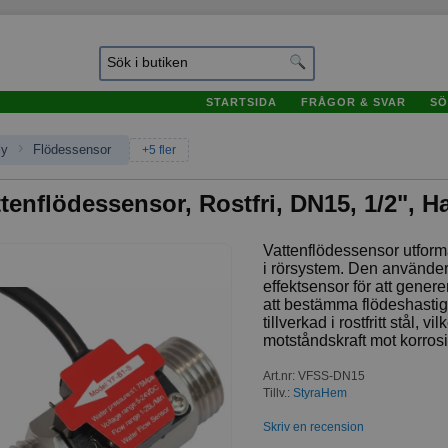
STARTSIDA
FRÅGOR & SVAR
SÖ
›
ly
Flödessensor
+5 fler
tenflödessensor, Rostfri, DN15, 1/2", 
Vattenflödessensor utforma
i rörsystem. Den använder
effektsensor för att gener
att bestämma flödeshasti
tillverkad i rostfritt stål, v
motståndskraft mot korros
Art.nr
:
VFSS-DN15
Tillv.:
StyraHem
Skriv en recension