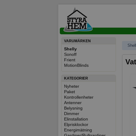
VARUMÄRKEN
Shel
Shelly
Sonoff
Frient
Vat
MotionBlinds
KATEGORIER
Nyheter
Paket
Kontrollenheter
Antenner
Belysning
Dimmer
Elinstallation
Elprisklockor
Energimätning
Gardiner/Rullgardiner