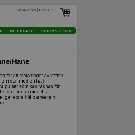
Skapa konto
Logga in
K
MITT KONTO
KONTAKTA OSS
Hane/Hane
d för att mäta flödet av vatten
 en rotor med en hall-
era pulser som kan räknas för
gheten. Denna modell är
ilket ger extra hållbarhet och
ion.