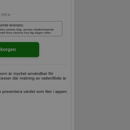
:
299 kr
ående leverans.
skickas samma dag, annars nästkommande
rmalt finns varorna hos dig dagen efter.
ukorgen
sorn är mycket användbar för
cesser där mätning av vattenflöde är
 presentera värdet som liter i appen.