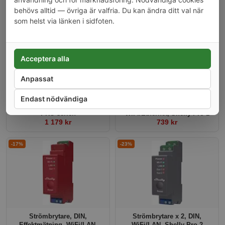
Relaterade produkter
behövs alltid — övriga är valfria. Du kan ändra ditt val när
som helst via länken i sidfoten.
-19%
Acceptera alla
Anpassat
Endast nödvändiga
Shelly Pro 4PM V2, Shelly
Strömbrytare, DIN,
PRO serien
WiFi/Ethernet, Shelly Pro 1
1 179 kr
739 kr
-17%
-23%
Strömbrytare, DIN,
Strömbrytare x 2, DIN,
Effektmätning, WiFi/LAN,
WiFi/LAN, Shelly Pro 2