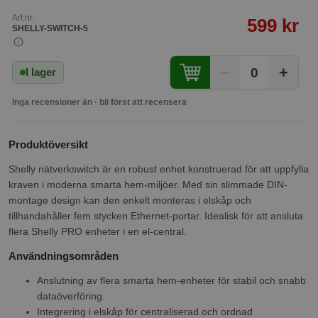
Art.nr:
599 kr
SHELLY-SWITCH-5
−
+
0
I lager
Inga recensioner än · bli först att recensera
Produktöversikt
Shelly nätverkswitch är en robust enhet konstruerad för att uppfylla
kraven i moderna smarta hem-miljöer. Med sin slimmade DIN-
montage design kan den enkelt monteras i elskåp och
tillhandahåller fem stycken Ethernet-portar. Idealisk för att ansluta
flera Shelly PRO enheter i en el-central.
Användningsområden
Anslutning av flera smarta hem-enheter för stabil och snabb
dataöverföring.
Integrering i elskåp för centraliserad och ordnad