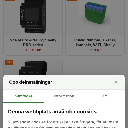
Shelly Pro 4PM V2, Shelly
Infälld dimmer, 1 kanal,
PRO serien
kompakt, WiFi, Shelly
1 179 kr
Dimmer 2
399 kr
-3%
×
Cookieinställningar
Samtycke
Information
Om
Strömbrytare x 3, DIN,
WiFi/LAN, Shelly Pro 3
Denna webbplats använder cookies
999 kr
Vi använder cookies för att sajten ska fungera, för att mäta
användning och för marknadsföring. Nödvändiga cookies