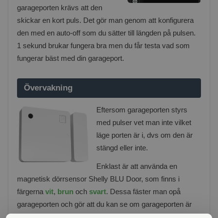
garageporten krävs att den
skickar en kort puls. Det gör man genom att konfigurera
den med en auto-off som du sätter till längden på pulsen.
1 sekund brukar fungera bra men du får testa vad som
fungerar bäst med din garageport.
Övervakning
Eftersom garageporten styrs
med pulser vet man inte vilket
läge porten är i, dvs om den är
stängd eller inte.
Enklast är att använda en
magnetisk dörrsensor Shelly BLU Door, som finns i
färgerna
vit
,
brun
och
svart
. Dessa fäster man opå
garageporten och gör att du kan se om garageporten är
stängd. Du kan även skapa alarm som t.ex. skickar en