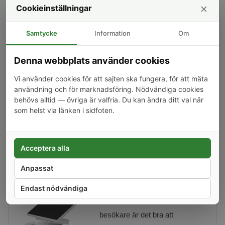
×
Cookieinställningar
meddelande till din mobil om garageporten är öppen en
viss tid eller har varit öppen en längre tid.
Samtycke
Information
Om
Vill man i stället ha en trådad
dörrsensor kan man koppla den
Denna webbplats använder cookies
till ingången på Shellyn. OBS!
Vi använder cookies för att sajten ska fungera, för att mäta
om man driver Shellyn på 230V ska man undvika att
användning och för marknadsföring. Nödvändiga cookies
koppla in en sensor på dess ingång eftersom då får 230V
behövs alltid — övriga är valfria. Du kan ändra ditt val när
vid sensorn. I de fall man vill driva en Shelly Plus 1 på
som helst via länken i sidfoten.
230V kan man då använda Shally Plus Addon som har en
ingång frånskillt från 230V.
Acceptera alla
Kamera
Anpassat
Endast nödvändiga
Vill man även se garageporten
och eventuella ovälkomna
besökare är det bra att