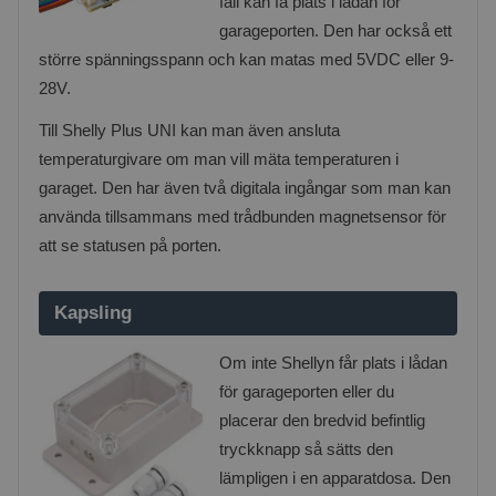
fall kan få plats i lådan för
garageporten. Den har också ett
större spänningsspann och kan matas med 5VDC eller 9-
28V.
Till Shelly Plus UNI kan man även ansluta
temperaturgivare om man vill mäta temperaturen i
garaget. Den har även två digitala ingångar som man kan
använda tillsammans med trådbunden magnetsensor för
att se statusen på porten.
Kapsling
Om inte Shellyn får plats i lådan
för garageporten eller du
placerar den bredvid befintlig
tryckknapp så sätts den
lämpligen i en apparatdosa. Den