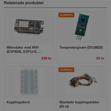
Relaterade produkter
Mikrodator med WiFi
Temperaturgivare (DS18B20)
(ESP8266, ESP12-E,
NodeMCU)
259 kr
29 kr
Kopplingsbord
Blandade kopplingstrådar
(65 st)