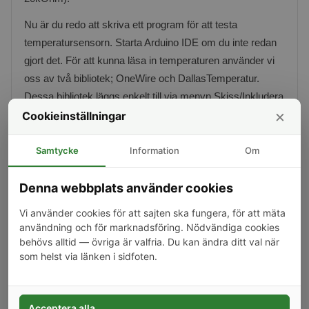
Nu är du redo att skriva ett program för att testa
temperatursensorn. Starta Arduino IDE om du inte redan
gjort det. För att kunna läsa in temperaturen använder vi
oss av två bibliotek; OneWire och DallasTemperatur.
Dessa bibliotek läggs enkelt till via menyn Skiss/Inkludera
×
bibliotek/Hantera bibliotek... Sök efter OneWire samt
Cookieinställningar
DallasTemperature och installera dessa båda.
Samtycke
Information
Om
Klistra sedan in följande program:
Denna webbplats använder cookies
Visa hela
Kopiera
#
include
<OneWire.h>
#
include
<DallasTemperature.h>
Vi använder cookies för att sajten ska fungera, för att mäta
#
define
ONE_WIRE_BUS
2
användning och för marknadsföring. Nödvändiga cookies
OneWire 
oneWire
(
ONE_WIRE_BUS
)
;
behövs alltid — övriga är valfria. Du kan ändra ditt val när
DallasTemperature 
sensors
(
&
oneWire
)
;
som helst via länken i sidfoten.
void
setup
(
void
)
{
// start serial port
Acceptera alla