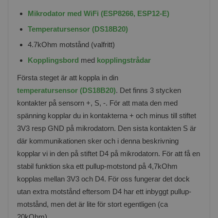
Mikrodator med WiFi (ESP8266, ESP12-E)
Temperatursensor (DS18B20)
4.7kOhm motstånd (valfritt)
Kopplingsbord
med
kopplingstrådar
Första steget är att koppla in din
temperatursensor (DS18B20)
. Det finns 3 stycken
kontakter på sensorn +, S, -. För att mata den med
spänning kopplar du in kontakterna + och minus till stiftet
3V3 resp GND på mikrodatorn. Den sista kontakten S är
där kommunikationen sker och i denna beskrivning
kopplar vi in den på stiftet D4 på mikrodatorn. För att få en
stabil funktion ska ett pullup-motstond på 4,7kOhm
kopplas mellan 3V3 och D4. För oss fungerar det dock
utan extra motstånd eftersom D4 har ett inbyggt pullup-
motstånd, men det är lite för stort egentligen (ca
20kOhm).