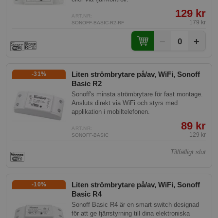
129 kr
ART.NR:
179 kr
SONOFF-BASIC-R2-RF
−
+
0
Liten strömbrytare på/av, WiFi, Sonoff
-31%
Basic R2
Sonoff's minsta strömbrytare för fast montage.
Ansluts direkt via WiFi och styrs med
applikation i mobiltelefonen.
89 kr
ART.NR:
129 kr
SONOFF-BASIC
Tillfälligt slut
Liten strömbrytare på/av, WiFi, Sonoff
-10%
Basic R4
Sonoff Basic R4 är en smart switch designad
för att ge fjärrstyrning till dina elektroniska