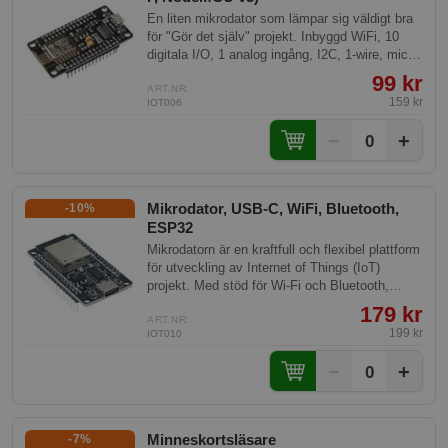
En liten mikrodator som lämpar sig väldigt bra
för "Gör det själv" projekt. Inbyggd WiFi, 10
digitala I/O, 1 analog ingång, I2C, 1-wire, micro
USB.
99 kr
ART.NR:
159 kr
IOT006
−
+
0
Mikrodator, USB-C, WiFi, Bluetooth,
-10%
ESP32
Mikrodatorn är en kraftfull och flexibel plattform
för utveckling av Internet of Things (IoT)
projekt. Med stöd för Wi-Fi och Bluetooth,
erbjuder denna utvecklingskort många
179 kr
möjligheter för att skapa smarta och
ART.NR:
199 kr
IOT010
uppkopplade enheter.
−
+
0
Minneskortsläsare
-7%