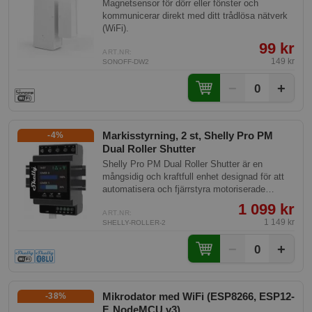
Magnetsensor för dörr eller fönster och
kommunicerar direkt med ditt trådlösa nätverk
(WiFi).
99 kr
ART.NR:
149 kr
SONOFF-DW2
−
+
0
Markisstyrning, 2 st, Shelly Pro PM
-4%
Dual Roller Shutter
Shelly Pro PM Dual Roller Shutter är en
mångsidig och kraftfull enhet designad för att
automatisera och fjärrstyra motoriserade
rullgardiner, markiser och liknande system. Den
1 099 kr
är utrustad med exakt energimätning och kan
ART.NR:
1 149 kr
SHELLY-ROLLER-2
enkelt integreras i smarta hem-system.
−
+
0
Mikrodator med WiFi (ESP8266, ESP12-
-38%
F, NodeMCU v3)