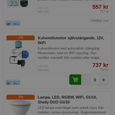
eller skapa scheman mm.
557 kr
ART.NR:
707 kr
GRK-005
Tillfälligt slut
Kulventilsmotor självstängande, 12V,
-7%
WiFi
Kulventilmotor med automatisk stängning
tillsammans med en WiFi styrning. Styr
ventilen manuellt från mobilen eller skapa
scheman mm. Denna stänger även vid
737 kr
strömavbrott. 12V gör att den är ofarlig att
ART.NR:
790 kr
GRK-002
koppla.
−
+
0
Lampa, LED, RGBW, WiFi, GU10,
-5%
Shelly DUO GU10
LED-lampa med färger som enkelt styrs från
mobilen, justera ljusstyrkan, färgtemperaturen