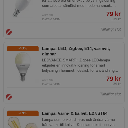
för att leverera en effektiv belysningslösning
som arbetar sömlöst med moderna smarta
hem-system. Med en ljusflöde på 470 lumen
79 kr
och möjligheten att dimma till önskad
ART.NR:
139 kr
LV-ZB-BF-DIM
intensitet, erbjuder denna enhet både komfort
och teknisk överlägsenhet för varje rum.
Tillfälligt slut
Lampa, LED, Zigbee, E14, varmvit,
-43%
dimbar
LEDVANCE SMART+ Zigbee LED-lampa
erbjuder en innovativ lösning för smart
belysning i hemmet, idealisk för användning
med E14-sockel. Med frostat glas och Zigbee-
79 kr
teknik är lampan inte bara energieffektiv utan
ART.NR:
139 kr
LV-ZB-PF-DIM
även kompatibel med moderna röstassistenter.
Denna produkt ger varmvit belysning och
Tillfälligt slut
avancerad trådlös styrning via Zigbee 3.0-
protokollet.
Lampa, Varm- & kallvit, E27/ST64
-19%
Lampa som enkelt dimras och ändrar värme
från varm- till kallvit. Kopplas enkelt upp via