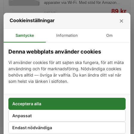
apparater via Wi-Fi. Med stöd för Amazon
Alexa och Google Assistant kan enheten enkelt
89 kr
integreras i ditt smarta hem, vilket möjliggör
ART.NR:
99 kr
SO-BASIC-R4
×
röststyrning och automatisering av dina
Cookieinställningar
enheter.
−
+
0
Samtycke
Information
Om
Ljussenorpaket, Skymningsrelä, WiFi, 1
-10%
Denna webbplats använder cookies
kanal
Paketet innehåller det du behöver för att skapa
Vi använder cookies för att sajten ska fungera, för att mäta
en ljussensor med i Shellys eko-system.
användning och för marknadsföring. Nödvändiga cookies
Perfekt för att styra utebelysningen beroende
behövs alltid — övriga är valfria. Du kan ändra ditt val när
på hur mörkt det är.
600 kr
som helst via länken i sidfoten.
ART.NR:
670 kr
SHELLY-KIT-LUX
−
+
0
Acceptera alla
Anpassat
Luftfuktighet- och temperaturgivare
-23%
(AM2302/DHT22)
Endast nödvändiga
Modul med temperatur- och