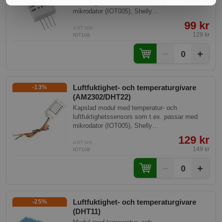
luftfuktighetssensors som t.ex. passar med
mikrodator (IOT005), Shelly
expanderingsmodul, Shelly UNI eller Raspberry
99 kr
PI.
ART.NR:
129 kr
IOT106
−
+
0
Luftfuktighet- och temperaturgivare
-13%
(AM2302/DHT22)
Kapslad modul med temperatur- och
luftfuktighetssensors som t.ex. passar med
mikrodator (IOT005), Shelly
expanderingsmodul, Shelly UNI eller Raspberry
129 kr
PI.
ART.NR:
149 kr
IOT108
−
+
0
Luftfuktighet- och temperaturgivare
-25%
(DHT11)