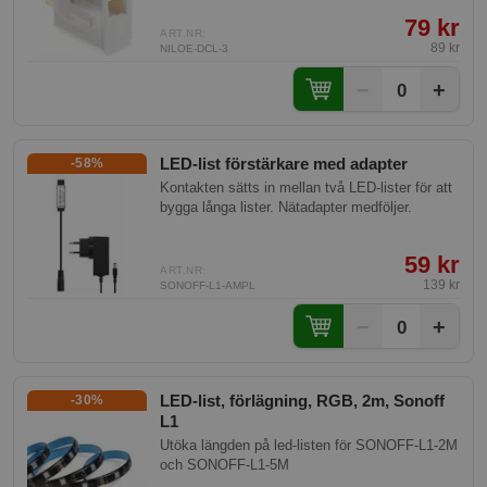
79 kr
ART.NR:
89 kr
NILOE-DCL-3
−
+
0
LED-list förstärkare med adapter
-58%
Kontakten sätts in mellan två LED-lister för att
bygga långa lister. Nätadapter medföljer.
59 kr
ART.NR:
139 kr
SONOFF-L1-AMPL
−
+
0
LED-list, förlägning, RGB, 2m, Sonoff
-30%
L1
Utöka längden på led-listen för SONOFF-L1-2M
och SONOFF-L1-5M