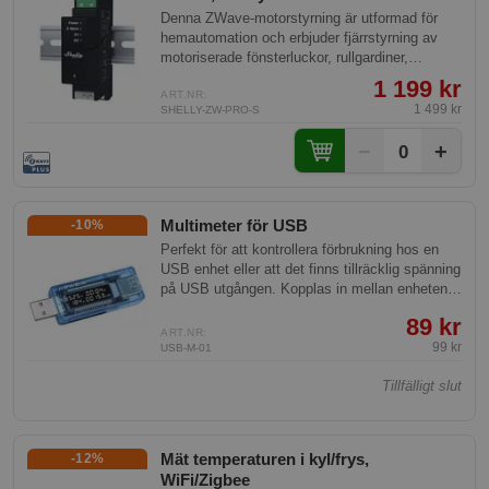
Denna ZWave-motorstyrning är utformad för
hemautomation och erbjuder fjärrstyrning av
motoriserade fönsterluckor, rullgardiner,
persienner eller markiser. Den kan monteras på
1 199 kr
en DIN-skena i en säkringslåda och
ART.NR:
1 499 kr
SHELLY-ZW-PRO-S
säkerställer smidig drift med elektroniska eller
mekaniska gränslägesbrytare. Med avancerad
−
+
0
teknik stödjer den effektmätning och har en
extremt låg strömförbrukning.
Multimeter för USB
-10%
Perfekt för att kontrollera förbrukning hos en
USB enhet eller att det finns tillräcklig spänning
på USB utgången. Kopplas in mellan enheten
och USB porten.
89 kr
ART.NR:
99 kr
USB-M-01
Tillfälligt slut
Mät temperaturen i kyl/frys,
-12%
WiFi/Zigbee