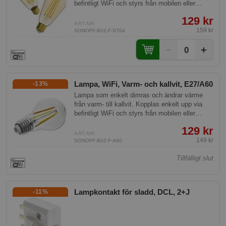
befintligt WiFi och styrs från mobilen eller
Google Home.
129 kr
ART.NR:
159 kr
SONOFF-B02-F-ST64
−
+
0
Lampa, WiFi, Varm- och kallvit, E27/A60
-13%
Lampa som enkelt dimras och ändrar värme
från varm- till kallvit. Kopplas enkelt upp via
befintligt WiFi och styrs från mobilen eller
Google Home.
129 kr
ART.NR:
149 kr
SONOFF-B02-F-A60
Tillfälligt slut
Lampkontakt för sladd, DCL, 2+J
-11%