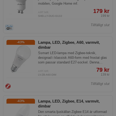
mobilen, Google Home mf.
179 kr
ART.NR:
199 kr
SHELLY-DUO-GU10
Tillfälligt slut
Lampa, LED, Zigbee, A60, varmvit,
-43%
dimbar
Ssmart LED-lampa med Zigbee-teknik,
designad i klassisk A60-form med frostat glas
som passar standard E27-sockel. Denna
energieffektiva lampa kombinerar modern
79 kr
trådlös styrning med det behagliga ljuset från
ART.NR:
139 kr
LV-ZB-A60-DIM
en traditionell 60W glödlampa. Perfekt för
smarta hem.
Tillfälligt slut
Lampa, LED, Zigbee, E14, varmvit,
-43%
dimbar
Den smarta ljuskällan Zigbee E14 är utformad