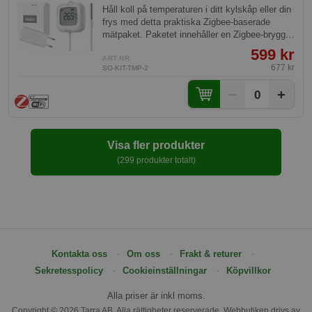
Håll koll på temperaturen i ditt kylskåp eller din
frys med detta praktiska Zigbee-baserade
mätpaket. Paketet innehåller en Zigbee-brygga
och en termometer med en prob som enkelt
599 kr
fästs på utsidan av apparaten. Perfekt för att
ART.NR:
677 kr
SO-KIT-TMP-2
säkerställa optimal matlagringssäkerhet och
energieffektivitet.
−
+
0
Visa fler produkter
(299 produkter totalt)
Kontakta oss
Om oss
Frakt & returer
Sekretesspolicy
Cookieinställningar
Köpvillkor
Alla priser är inkl moms.
Copyright © 2026 Tarra AB. Alla rättigheter reserverade. Webbutiken drivs av