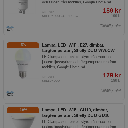
och färgen från mobilen, Google Home mf.
189 kr
ART.NR:
199 kr
SHELLY-DUO-GU10-RGBW
Tillfälligt slut
Lampa, LED, WiFi, E27, dimbar,
-5%
färgtemperatur, Shelly DUO WW/CW
LED lampa som enkelt styrs från mobilen,
justera ljusstyrkan och färgtemperaturen från
mobilen, Google Home mf.
179 kr
ART.NR:
189 kr
SHELLY-DUO
Tillfälligt slut
Lampa, LED, WiFi, GU10, dimbar,
-10%
färgtemperatur, Shelly DUO GU10
LED lampa som enkelt styrs från mobilen,
justera ljusstyrkan och färgtemperaturen från