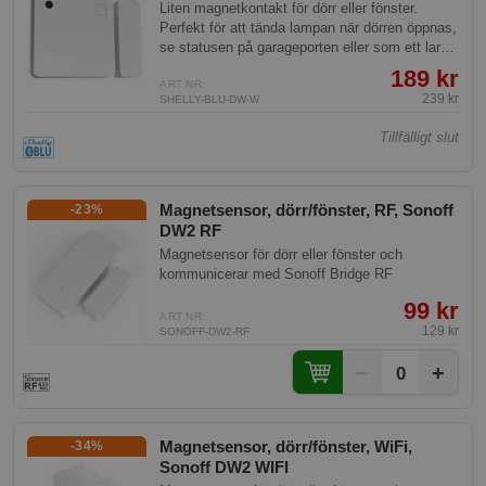
Liten magnetkontakt för dörr eller fönster.
Perfekt för att tända lampan när dörren öppnas,
se statusen på garageporten eller som ett larm
vid inbrott.
189 kr
ART.NR:
239 kr
SHELLY-BLU-DW-W
Tillfälligt slut
Magnetsensor, dörr/fönster, RF, Sonoff
-23%
DW2 RF
Magnetsensor för dörr eller fönster och
kommunicerar med Sonoff Bridge RF
99 kr
ART.NR:
129 kr
SONOFF-DW2-RF
−
+
0
Magnetsensor, dörr/fönster, WiFi,
-34%
Sonoff DW2 WIFI