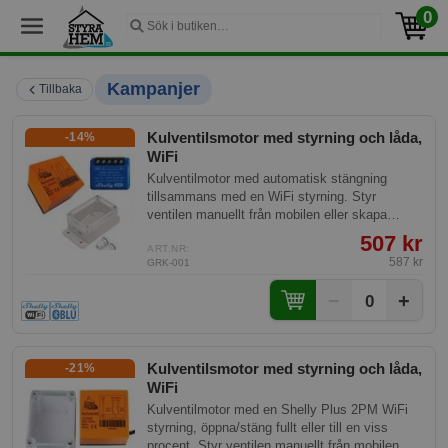
0
Kampanjer
Tillbaka
Kulventilsmotor med styrning och låda,
-14%
WiFi
Kulventilmotor med automatisk stängning
tillsammans med en WiFi styrning. Styr
ventilen manuellt från mobilen eller skapa
scheman mm.
507 kr
ART.NR:
587 kr
GRK-001
−
+
0
Kulventilsmotor med styrning och låda,
-21%
WiFi
Kulventilmotor med en Shelly Plus 2PM WiFi
styrning, öppna/stäng fullt eller till en viss
procent. Styr ventilen manuellt från mobilen