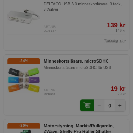
DELTACO USB 3.0 minneskortläsare, 3 fack,
vit/silver
139 kr
ART.NR:
149 kr
UCR-147
Tillfälligt slut
Minneskortsläsare, microSDHC
-34%
Minneskortsläsare microSDHC för USB
19 kr
ART.NR:
29 kr
MCR001
−
+
0
Motorstyrning, Markis/Rullgardin,
-20%
ZWave, Shelly Pro Roller Shutter