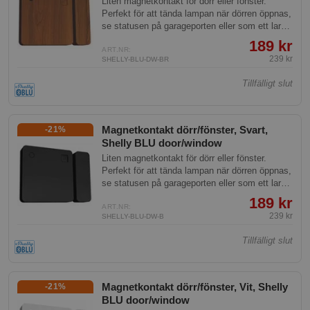
Liten magnetkontakt för dörr eller fönster.
Perfekt för att tända lampan när dörren öppnas,
se statusen på garageporten eller som ett larm
vid inbrott.
189 kr
ART.NR:
239 kr
SHELLY-BLU-DW-BR
Tillfälligt slut
Magnetkontakt dörr/fönster, Svart,
-21%
Shelly BLU door/window
Liten magnetkontakt för dörr eller fönster.
Perfekt för att tända lampan när dörren öppnas,
se statusen på garageporten eller som ett larm
vid inbrott.
189 kr
ART.NR:
239 kr
SHELLY-BLU-DW-B
Tillfälligt slut
Magnetkontakt dörr/fönster, Vit, Shelly
-21%
BLU door/window