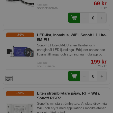
69 kr
ART.NR:
99 kr
SONOFF-RGB-2M
−
+
0
LED-list, inomhus, WiFi, Sonoff L1 Lite-
-20%
5M-EU
Sonoff L1 Lite-5M-EU är en flexibel och
energisnål LED-ljusslinga. Erbjuder anpassade
ljusinställningar och styrning via mobilapp och
fjärrkontroll. Denna modell kommer med en 5
199 kr
meter lång slinga för inomhusbruk.
ART.NR:
249 kr
SO-L1-LITE-5M
−
+
0
Liten strömbrytare på/av, RF + WiFi,
-28%
Sonoff RF-R2
Sonoff's minsta strömbrytare. Ansluts direkt via
WiFi och styrs med applikation i mobiltelefonen
eller via fjärrkontroll.