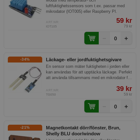
Modul med temperatur- och
luftfuktighetssensors som t.ex. passar med
mikrodator (IOT005) eller Raspberry PI.
59 kr
ART.NR:
79 kr
IOT105
−
+
0
Läckage- eller jordfuktighetsgivare
-34%
En sensor som mäter fuktigheten i jorden eller
kan användas för att upptäcka läckage. Perfekt
att använda tillsammans med en mikrodator för
larm eller för att styra bevattning.
39 kr
ART.NR:
59 kr
TG050
−
+
0
Magnetkontakt dörr/fönster, Brun,
-21%
Shelly BLU door/window