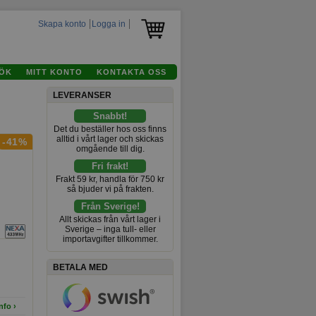
Skapa konto
Logga in
ÖK
MITT KONTO
KONTAKTA OSS
LEVERANSER
Snabbt!
Det du beställer hos oss finns
alltid i vårt lager och skickas
-41%
omgående till dig.
Fri frakt!
Frakt 59 kr, handla för 750 kr
så bjuder vi på frakten.
Från Sverige!
Allt skickas från vårt lager i
Sverige – inga tull- eller
importavgifter tillkommer.
BETALA MED
nfo ›