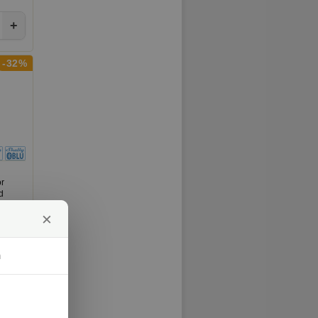
+
-32%
or
d
×
nfo ›
m
+
-21%