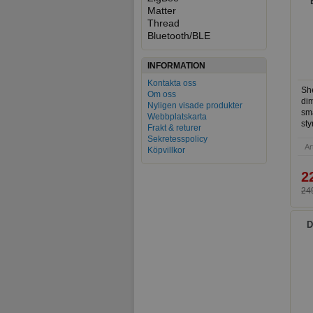
Matter
P
Thread
Bluetooth/BLE
INFORMATION
Kontakta oss
Sh
Om oss
dim
Nyligen visade produkter
sm
Webbplatskarta
sty
Frakt & returer
an
Sekretesspolicy
str
Ar
Köpvillkor
10
lju
2
249
D