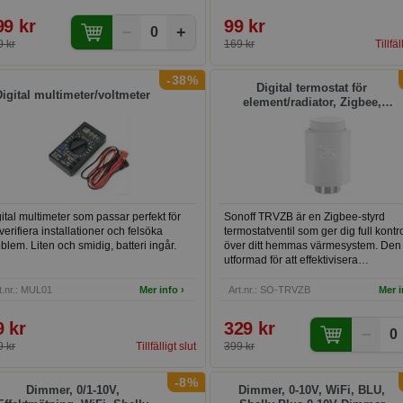
nom både Power over Ethernet (PoE)
h USB-C.
99 kr
99 kr
−
+
0
 kr
169 kr
Tillfäl
-38%
Digital termostat för
Digital multimeter/voltmeter
element/radiator, Zigbee,
Sonoff TRVZB
ital multimeter som passar perfekt för
Sonoff TRVZB är en Zigbee-styrd
 verifiera installationer och felsöka
termostatventil som ger dig full kontro
blem. Liten och smidig, batteri ingår.
över ditt hemmas värmesystem. Den
utformad för att effektivisera
energianvändningen och öka komfor
genom fjärrstyrning via smartphone e
t.nr.: MUL01
Mer info ›
Art.nr.: SO-TRVZB
Mer i
automatisk tidsplanering.
9 kr
329 kr
−
0
 kr
Tillfälligt slut
399 kr
-8%
Dimmer, 0/1-10V,
Dimmer, 0-10V, WiFi, BLU,