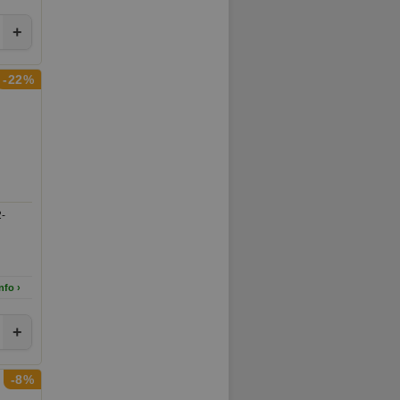
t val
+
-22%
2-
nfo ›
+
-8%