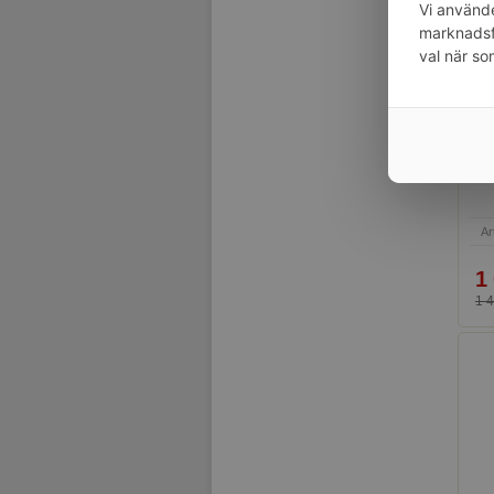
Vi använde
marknadsfö
val när so
Eff
fö
Ar
1
1 4