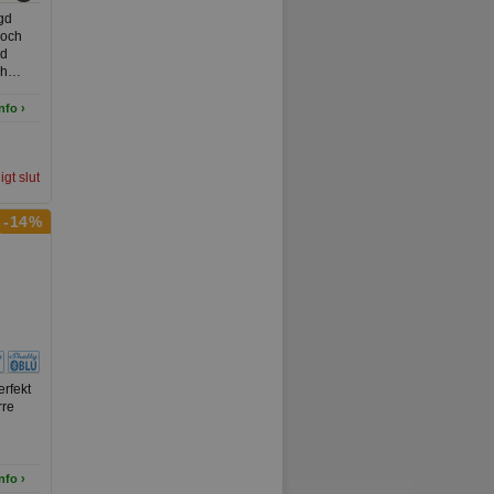
gd
 och
ed
ch
rvaka
nfo ›
ligt slut
-14%
erfekt
rre
nfo ›