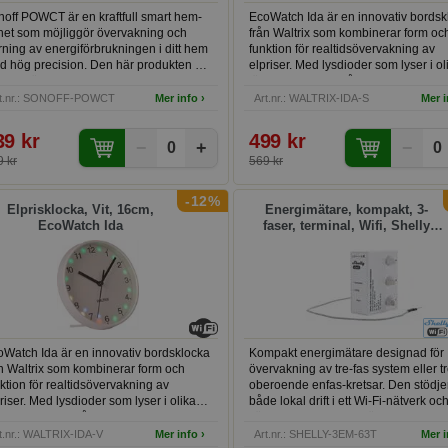
off POWCT är en kraftfull smart hem-
EcoWatch Ida är en innovativ bordsk
het som möjliggör övervakning och
från Waltrix som kombinerar form oc
rning av energiförbrukningen i ditt hem
funktion för realtidsövervakning av
d hög precision. Den här produkten är
elpriser. Med lysdioder som lyser i ol
alisk för att spara energi och ge full
färger beroende på aktuella priser, g
yn i ditt elnätverk genom realtidsdata
klockan enkel åtkomst till energidata 
rt.nr.: SONOFF-POWCT
Mer info ›
Art.nr.: WALTRIX-IDA-S
Mer i
 en app.
peak och off-peak timmar. Perfekt för
energieffektivt boende.
39 kr
499 kr
−
+
−
0
0
 kr
569 kr
-12%
Elprisklocka, Vit, 16cm,
Energimätare, kompakt, 3-
EcoWatch Ida
faser, terminal, Wifi, Shelly
3EM-63T Gen3 (terminal-
modell)
oWatch Ida är en innovativ bordsklocka
Kompakt energimätare designad för
n Waltrix som kombinerar form och
övervakning av tre-fas system eller t
ktion för realtidsövervakning av
oberoende enfas-kretsar. Den stödje
riser. Med lysdioder som lyser i olika
både lokal drift i ett Wi-Fi-nätverk oc
ger beroende på aktuella priser, ger
fjärrstyrning via molntjänster. Med ex
ckan enkel åtkomst till energidata för
mätning av energiförbrukning och
t.nr.: WALTRIX-IDA-V
Mer info ›
Art.nr.: SHELLY-3EM-63T
Mer i