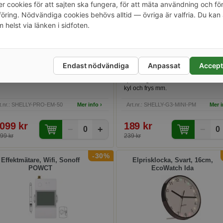
Shelly Pro EM
Shelly Plus PM Mini Gen 3
r cookies för att sajten ska fungera, för att mäta användning och fö
ring. Nödvändiga cookies behövs alltid — övriga är valfria. Du kan 
m helst via länken i sidfoten.
ektmätare för att mäta 2 st olika
Extremt liten effektmätare som passa
Endast nödvändiga
Anpassat
Accept
rbrukare på samma fas.
du vill mäta energin utan risk för att 
spänningen. Perfekt för t.ex. tvättmas
kyl och frys mm.
t.nr.: SHELLY-PRO-EM-50
Mer info ›
Art.nr.: SHELLY-G3-MINI-PM
Mer i
 099 kr
189 kr
−
+
−
0
0
99 kr
239 kr
-30%
Effektmätare, Wifi, Sonoff
Elprisklocka, Svart, 16cm,
POWCT
EcoWatch Ida