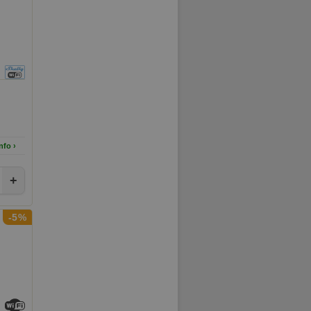
nfo ›
+
-5%