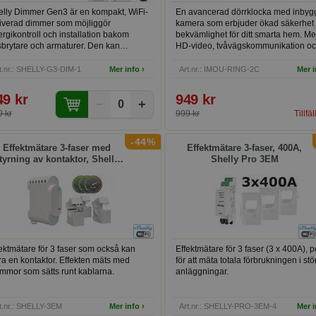
elly Dimmer Gen3 är en kompakt, WiFi-
En avancerad dörrklocka med inbyg
tiverad dimmer som möjliggör
kamera som erbjuder ökad säkerhet
rgikontroll och installation bakom
bekvämlighet för ditt smarta hem. M
sbrytare och armaturer. Den kan
HD-video, tvåvägskommunikation o
rera utan neutralledning och är
rörelseavkänning kan du enkelt öve
mplig för både moderna och äldre
och interagera med besökare via en
t.nr.: SHELLY-G3-DIM-1
Mer info ›
Art.nr.: IMOU-RING-2C
Mer i
system. Används antingen som
smartphone-app.
stående dimmer eller som en del av ett
49 kr
949 kr
−
+
rt hemsystem för avancerad kontroll.
0
 kr
999 kr
Tillfäl
-44%
Effektmätare 3-faser med
Effektmätare 3-faser, 400A,
tyrning av kontaktor, Shelly
Shelly Pro 3EM
3EM
ektmätare för 3 faser som också kan
Effektmätare för 3 faser (3 x 400A), p
ra en kontaktor. Effekten mäts med
för att mäta totala förbrukningen i stö
mmor som sätts runt kablarna.
anläggningar.
t.nr.: SHELLY-3EM
Mer info ›
Art.nr.: SHELLY-PRO-3EM-4
Mer i