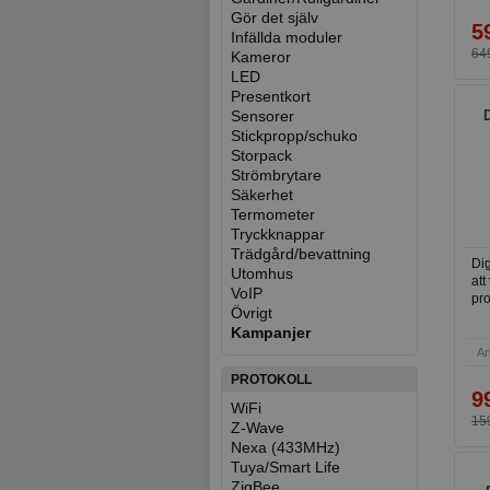
ge
Gör det själv
oc
5
Infällda moduler
649
Kameror
LED
Presentkort
Sensorer
Stickpropp/schuko
Storpack
Strömbrytare
Säkerhet
Termometer
Tryckknappar
Trädgård/bevattning
Dig
Utomhus
att
VoIP
pro
Övrigt
Kampanjer
Ar
PROTOKOLL
9
WiFi
159
Z-Wave
Nexa (433MHz)
Tuya/Smart Life
ZigBee