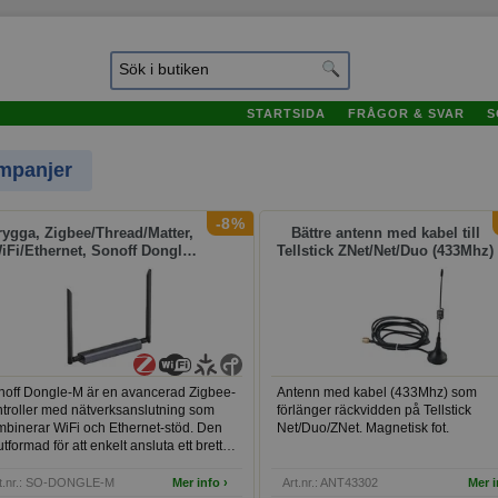
STARTSIDA
FRÅGOR & SVAR
S
mpanjer
panjer
-8%
rygga, Zigbee/Thread/Matter,
Bättre antenn med kabel till
iFi/Ethernet, Sonoff Dongle
Tellstick ZNet/Net/Duo (433Mhz)
Max
noff Dongle-M är en avancerad Zigbee-
Antenn med kabel (433Mhz) som
ntroller med nätverksanslutning som
förlänger räckvidden på Tellstick
mbinerar WiFi och Ethernet-stöd. Den
Net/Duo/ZNet. Magnetisk fot.
utformad för att enkelt ansluta ett brett
ud av smarta enheter i ditt hem och
juder flexibilitet i strömförsörjning
t.nr.: SO-DONGLE-M
Mer info ›
Art.nr.: ANT43302
Mer i