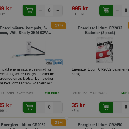
k och off-peak timmar. Perfekt för
realtidsövervakning är den ett utmärk
rgieffektivt boende.
för smart hemautomation.
99 kr
995 kr
−
+
−
0
0
 kr
1 199 kr
-17%
Energimätare, kompakt, 3-
Energizer Litium CR2032
faser, Wifi, Shelly 3EM-63W
Batterier (2-pack)
Gen3 (kablar)
mpakt energimätare designad för
Energizer Litium CR2032 Batterier (
rvakning av tre-fas system eller tre
pack)
roende enfas-kretsar. Den stödjer
e lokal drift i ett Wi-Fi-nätverk och
rrstyrning via molntjänster. Med exakt
tning av energiförbrukning och
t.nr.: SHELLY-3EM-63W
Mer info ›
Art.nr.: BAT-E-CR2032-2
Mer i
ltidsövervakning är den ett utmärkt val
r smart hemautomation.
95 kr
35 kr
−
+
−
0
0
99 kr
45 kr
-29%
Energizer Litium CR2032
Energizer Litium CR2450