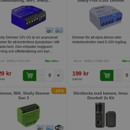
Effektmätning, WiFi, Shelly
Shelly Plus 0-10V Dimmer
lus G3 Dimmer 0/1-10V PM
elly Dimmer 10V G3 är en avancerad
Dimmer för att styra dimrar eller
mer för att kontrollera ljusstyrkan i ditt
motorkontroller med 0-10V ingång.
arta hem. Den erbjuder noggrann
rning och effektmätning och kan
vändas med konventionella
ömbrytare. Den är kompatibel med 0-
t.nr.: SHELLY-G3-10V
Mer info ›
Art.nr.: SHELLY-DIM-10V
Mer i
V och 1-10V drivdon och enheter som
skällor, motorer och ventiler.
29 kr
199 kr
−
+
−
0
0
 kr
249 kr
-10%
immer, Wifi, Shelly Dimmer
Dörrklocka med kamera, Imou
Gen 3
Doorbell 2s Kit