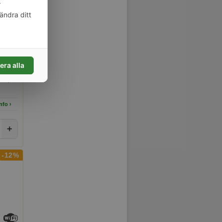
r
ändra ditt
r där
era alla
bryta
kin,
nfo ›
+
-12%