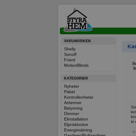
VARUMÄRKEN
Ka
Shelly
Sonoff
Kam
Frient
B
MotionBlinds
W
KATEGORIER
Nyheter
Paket
Kontrollenheter
Antenner
So
Belysning
ko
Dimmer
ko
Elinstallation
är 
Elprisklockor
utb
Energimätning
erb
Ar
Gardiner/Rullgardiner