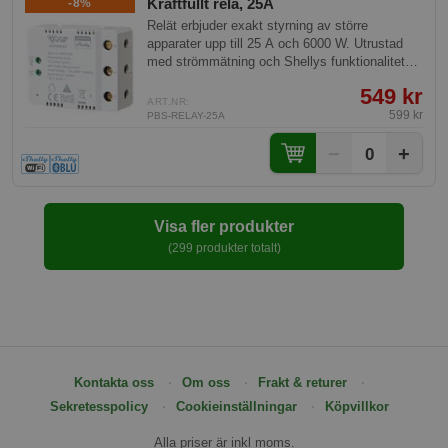
Kraftfullt relä, 25A
-8%
Relät erbjuder exakt styrning av större
apparater upp till 25 A och 6000 W. Utrustad
med strömmätning och Shellys funktionalitet
möjliggör den optimering och övervakning av
549 kr
energiförbrukning i hem och industribyggnader.
ART.NR:
Denna enhet kräver ingen hubb och ansluts via
599 kr
PBS-RELAY-25A
WiFi.
−
+
0
Visa fler produkter
(299 produkter totalt)
Kontakta oss
Om oss
Frakt & returer
Sekretesspolicy
Cookieinställningar
Köpvillkor
Alla priser är inkl moms.