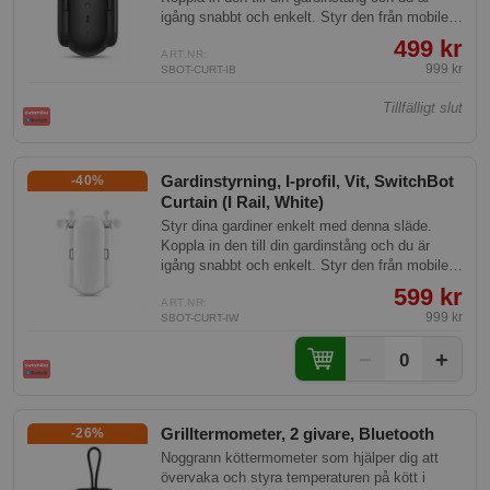
igång snabbt och enkelt. Styr den från mobilen
och komplettera med SwitchBot mini hub så
499 kr
kan du styra den från hela världen!
ART.NR:
999 kr
SBOT-CURT-IB
Tillfälligt slut
Gardinstyrning, I-profil, Vit, SwitchBot
-40%
Curtain (I Rail, White)
Styr dina gardiner enkelt med denna släde.
Koppla in den till din gardinstång och du är
igång snabbt och enkelt. Styr den från mobilen
och komplettera med SwitchBot mini hub så
599 kr
kan du styra den från hela världen!
ART.NR:
999 kr
SBOT-CURT-IW
−
+
0
Grilltermometer, 2 givare, Bluetooth
-26%
Noggrann köttermometer som hjälper dig att
övervaka och styra temperaturen på kött i