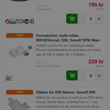
433 MHz, och infraröd teknik. Den erbjuder en
795 kr
enkel installation, elegant design, och fungerar
ART.NR:
799 kr
HOMEY-BRDG
sömlöst med Homey Premium för en utvidgad
upplevelse.
−
+
0
Huvudenhet, multi-reläer,
-43%
WiFi/Ethernet, DIN, Sonoff SPM Main
Perfekt system för att centralstyra reläer.
Placera huvudenheten el-centralen och anslut
upp till 128 st reläer (32 x 4-reläer).
Kommunicerar via WiFi eller Ethernet
229 kr
anslutning.
ART.NR:
399 kr
SONOFF-SPM-MAIN
−
+
0
Hållare för DIN Skenor, Sonoff DIN
-72%
Hållare för att montera Sonoff på en DIN skena.
Passar Sonoff Basic strömbrytare m.f. Kan
också användas för att montera annat på en