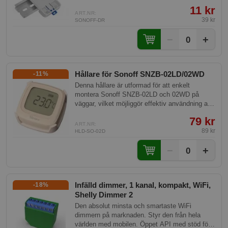
DIN-skena, genom att borra egna hål i den som
11 kr
passar produkten.
ART.NR:
39 kr
SONOFF-DR
−
+
0
Hållare för Sonoff SNZB-02LD/02WD
-11%
Denna hållare är utformad för att enkelt
montera Sonoff SNZB-02LD och 02WD på
väggar, vilket möjliggör effektiv användning av
dessa smarta sensorer. Med ett robust och
79 kr
stilrent design, säkerställer hållaren en fast
ART.NR:
installation samt enkel åtkomst och underhåll.
89 kr
HLD-SO-02D
−
+
0
Infälld dimmer, 1 kanal, kompakt, WiFi,
-18%
Shelly Dimmer 2
Den absolut minsta och smartaste WiFi
dimmern på marknaden. Styr den från hela
världen med mobilen. Öppet API med stöd för