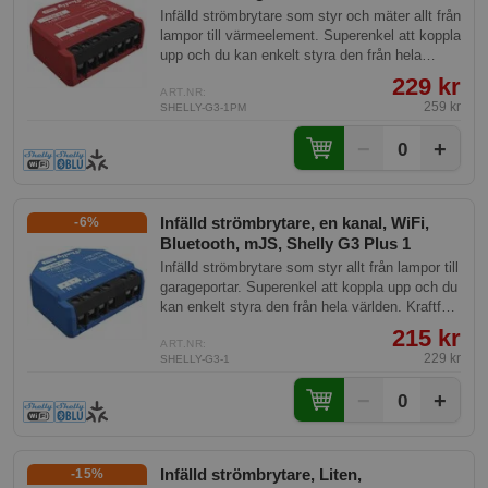
Shelly Plus 1PM Gen3
Infälld strömbrytare som styr och mäter allt från
lampor till värmeelement. Superenkel att koppla
upp och du kan enkelt styra den från hela
världen. Kraftfull med effektmätning och
229 kr
inbyggd skriptmotor.
ART.NR:
259 kr
SHELLY-G3-1PM
−
+
0
Infälld strömbrytare, en kanal, WiFi,
-6%
Bluetooth, mJS, Shelly G3 Plus 1
Infälld strömbrytare som styr allt från lampor till
garageportar. Superenkel att koppla upp och du
kan enkelt styra den från hela världen. Kraftfull
med inbyggd skriptmotor.
215 kr
ART.NR:
229 kr
SHELLY-G3-1
−
+
0
Infälld strömbrytare, Liten,
-15%