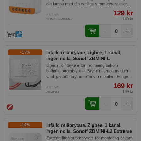
din lampa med din vanliga strömbrytare eller
via mobilen.
129 kr
ART.NR:
149 kr
SONOFF-MINI-R4
−
+
0
Infälld reläbrytare, zigbee, 1 kanal,
-15%
ingen nolla, Sonoff ZBMINI-L
Liten strömbrytare för montering bakom
befintlig strömbrytare. Styr din lampa med din
vanliga strömbrytare eller via mobilen. Fungerar
utan nolla framdragen, så passar alla
169 kr
strömbrytare.
ART.NR:
199 kr
ZBMINI-L
−
+
0
Infälld reläbrytare, Zigbee, 1 kanal,
-10%
ingen nolla, Sonoff ZBMINI-L2 Extreme
Extremt liten strömbrytare för montering bakom