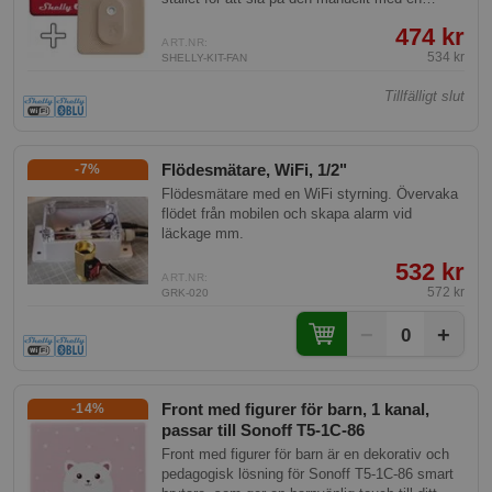
knapp. Kan även användas som en termostat.
474 kr
ART.NR:
534 kr
SHELLY-KIT-FAN
Tillfälligt slut
Flödesmätare, WiFi, 1/2"
-7%
Flödesmätare med en WiFi styrning. Övervaka
flödet från mobilen och skapa alarm vid
läckage mm.
532 kr
ART.NR:
572 kr
GRK-020
−
+
0
Front med figurer för barn, 1 kanal,
-14%
passar till Sonoff T5-1C-86
Front med figurer för barn är en dekorativ och
pedagogisk lösning för Sonoff T5-1C-86 smart