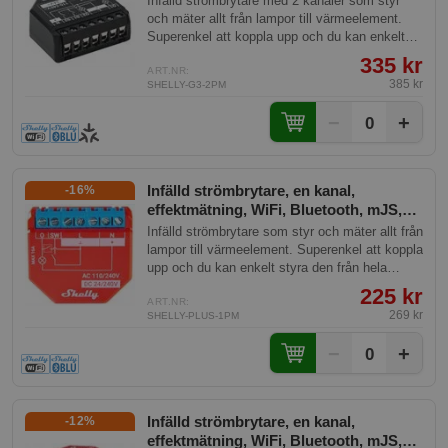
Infälld strömbrytare med 2 kanaler som styr
och mäter allt från lampor till värmeelement.
Superenkel att koppla upp och du kan enkelt
styra den från hela världen. Kraftfull med
335 kr
effektmätning och inbyggd skriptmotor.
ART.NR:
385 kr
SHELLY-G3-2PM
−
+
0
Infälld strömbrytare, en kanal,
-16%
effektmätning, WiFi, Bluetooth, mJS,
Shelly Plus 1PM
Infälld strömbrytare som styr och mäter allt från
lampor till värmeelement. Superenkel att koppla
upp och du kan enkelt styra den från hela
världen. Kraftfull med effektmätning och
225 kr
inbyggd skriptmotor.
ART.NR:
269 kr
SHELLY-PLUS-1PM
−
+
0
Infälld strömbrytare, en kanal,
-12%
effektmätning, WiFi, Bluetooth, mJS,