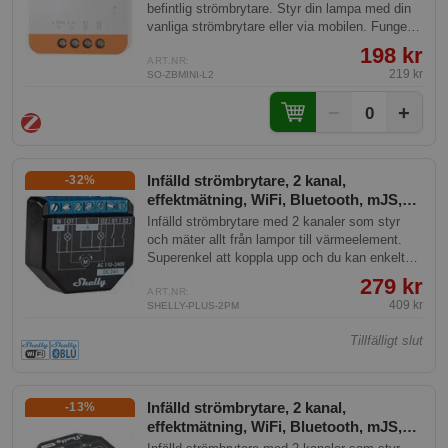
befintlig strömbrytare. Styr din lampa med din
vanliga strömbrytare eller via mobilen. Fungerar
utan nolla framdragen, så passar alla
198 kr
strömbrytare.
ART.NR:
219 kr
SO-ZBMINI-L2
−
+
0
Infälld strömbrytare, 2 kanal,
-32%
effektmätning, WiFi, Bluetooth, mJS,
Shelly Plus 2PM
Infälld strömbrytare med 2 kanaler som styr
och mäter allt från lampor till värmeelement.
Superenkel att koppla upp och du kan enkelt
styra den från hela världen. Kraftfull med
279 kr
effektmätning och inbyggd skriptmotor.
ART.NR:
409 kr
SHELLY-PLUS-2PM
Tillfälligt slut
Infälld strömbrytare, 2 kanal,
-13%
effektmätning, WiFi, Bluetooth, mJS,
Shelly Plus 2PM G3