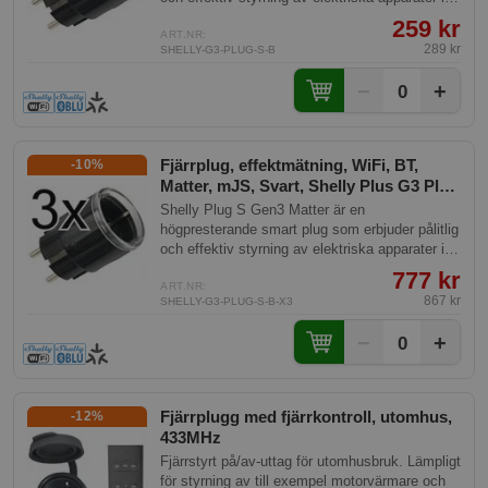
ditt smarta hem. Med sin Matter-kompatibilitet
259 kr
är den lätt att integrera i olika smarta hem-
ART.NR:
289 kr
SHELLY-G3-PLUG-S-B
ekosystem, vilket garanterar en smidig och
framtidssäker anslutning för dina enheter.
−
+
0
Fjärrplug, effektmätning, WiFi, BT,
-10%
Matter, mJS, Svart, Shelly Plus G3 Plug
S Black
Shelly Plug S Gen3 Matter är en
högpresterande smart plug som erbjuder pålitlig
och effektiv styrning av elektriska apparater i
ditt smarta hem. Med sin Matter-kompatibilitet
777 kr
är den lätt att integrera i olika smarta hem-
ART.NR:
867 kr
SHELLY-G3-PLUG-S-B-X3
ekosystem, vilket garanterar en smidig och
framtidssäker anslutning för dina enheter.
−
+
0
Fjärrplugg med fjärrkontroll, utomhus,
-12%
433MHz
Fjärrstyrt på/av-uttag för utomhusbruk. Lämpligt
för styrning av till exempel motorvärmare och