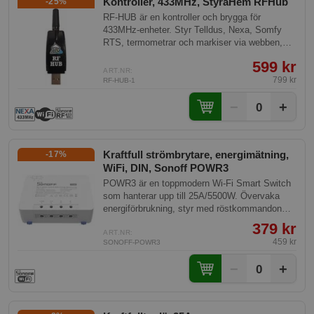
Kontroller, 433MHz, StyraHem RFHub
-25%
RF-HUB är en kontroller och brygga för
433MHz-enheter. Styr Telldus, Nexa, Somfy
RTS, termometrar och markiser via webben,
Homey, Home Assistant, QtrlMe eller AI – med
599 kr
scheman och automationer. Ge dina 433MHz-
ART.NR:
enheter nytt liv tillsammans med ny teknik.
799 kr
RF-HUB-1
−
+
0
Kraftfull strömbrytare, energimätning,
-17%
WiFi, DIN, Sonoff POWR3
POWR3 är en toppmodern Wi-Fi Smart Switch
som hanterar upp till 25A/5500W. Övervaka
energiförbrukning, styr med röstkommandon
och skydda ditt hem med
379 kr
överbelastningsskydd. Lätt, kraftfull och
ART.NR:
459 kr
SONOFF-POWR3
framtidssäkrad för ditt smarta hem.
−
+
0