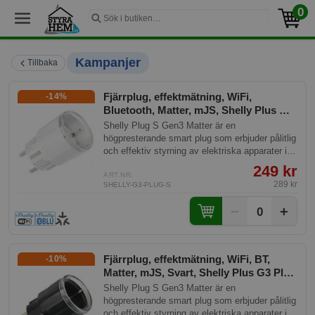
0
Kampanjer
Tillbaka
Fjärrplug, effektmätning, WiFi,
-14%
Bluetooth, Matter, mJS, Shelly Plus G3
Plug S
Shelly Plug S Gen3 Matter är en
högpresterande smart plug som erbjuder pålitlig
och effektiv styrning av elektriska apparater i
ditt smarta hem. Med sin Matter-kompatibilitet
249 kr
är den lätt att integrera i olika smarta hem-
ART.NR:
289 kr
SHELLY-G3-PLUG-S
ekosystem, vilket garanterar en smidig och
framtidssäker anslutning för dina enheter.
−
+
0
Fjärrplug, effektmätning, WiFi, BT,
-10%
Matter, mJS, Svart, Shelly Plus G3 Plug
S Black
Shelly Plug S Gen3 Matter är en
högpresterande smart plug som erbjuder pålitlig
och effektiv styrning av elektriska apparater i