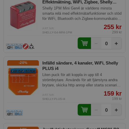
Effektmätning, WiFi, Zigbee, Shelly
Mini 1PM Gen4
Shelly 1PM Mini Gen4 är världens minsta
smarta relä med effektmätarfunktioner och stöd
för WiFi, Bluetooth och Zigbee-kommunikation.
Designad för att installeras bakom
255 kr
strömbrytare, uttag eller lamputtag, möjliggör
ART.NR:
299 kr
SHELLY-G4-MINI-1PM
den enkel kontroll och automatisering av
lampor, fläktar, pumpar och liknande enheter.
−
+
0
Infälld sändare, 4 kanaler, WiFi, Shelly
-20%
PLUS i4
Liten puck för att koppla in upp till 4
strömbrytare. Används för att fjärrstyra andra
brytare, skicka http anrop eller starta scenarier
mm.
159 kr
ART.NR:
199 kr
SHELLY-PLUS-I4
−
+
0