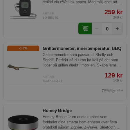
realtid via eWeLink-appen. Med möjlighet att få
alarm vid måluppnådda temperaturer och ge
259 kr
grillrekommendationer, är den ett perfekt tillägg
ART.NR:
för alla grillentusiasters kök. Passar lika bra i
349 kr
SO-BBQ-01
grillen, ugnen och kastrullen.
−
+
0
Grilltermometer, innertemperatur, BBQ
-13%
Grilltermometer som passar till Shelly och
Sonoff. Perfekt så du kan ha koll på det som
ligger på grillen direkt i mobilen. Skapa larm när
det är färdigt mm.
129 kr
ART.NR:
149 kr
TEMP-BBQ-01
Tillfälligt slut
Homey Bridge
Homey Bridge är en central enhet som
förbinder dina smarta hem-enheter över flera
protokoll såsom Zigbee, Z-Wave, Bluetooth,