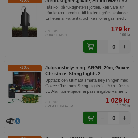
Jordfuktighetsgivare, Sonoff MS01 R3
-10%
Håll koll på fuktigheten i jorden, kan vara allt
från krukor inomhus till fukten i grönsakslandet.
Enheten är vattentät och kan förlängas med
Sonoffs förlängningskabel för givare.
179 kr
ART.NR:
199 kr
SONOFF-MS01
−
+
0
Julgransbelysning, ARGB, 20m, Govee
-13%
Christmas String Lights 2
Upptäck den ultimata smarta belysningen med
Govee Christmas String Lights 2 - 20m. Dessa
LED-lampor erbjuder anpassningsbar värme
och levande färger för alla tillfällen och ger en
1 029 kr
fantastisk atmosfär. Med avancerad teknologi,
ART.NR:
1 179 kr
GVE-CHRTMS-20M
smart styrning och hög vattentålighet är de
perfekta för både inomhus- och
−
+
0
utomhusdekoration.