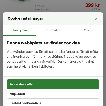
MQTT, REST/HTTP, Home assistant mf.
399 kr
ART.NR:
489 kr
SHELLY-DIM-2
×
Cookieinställningar
−
+
0
Samtycke
Information
Om
Infälld reläbrytare, 2-pack, Zigbee, 1
-5%
kanal, ingen nolla, Sonoff ZBMINI-L2
Denna webbplats använder cookies
Extreme
Extremt liten strömbrytare för montering bakom
befintlig strömbrytare. Styr din lampa med din
Vi använder cookies för att sajten ska fungera, för att mäta
vanliga strömbrytare eller via mobilen. Fungerar
användning och för marknadsföring. Nödvändiga cookies
utan nolla framdragen, så passar alla
379 kr
behövs alltid — övriga är valfria. Du kan ändra ditt val när
strömbrytare.
ART.NR:
399 kr
SO-ZBMINI-L2-2
som helst via länken i sidfoten.
−
+
0
Acceptera alla
Infälld reläbrytare, WiFi, 1 kanal, Sonoff
-23%
Anpassat
MINIR2
Liten strömbrytare för montering bakom
Endast nödvändiga
befintlig strömbrytare. Styr din lampa med din