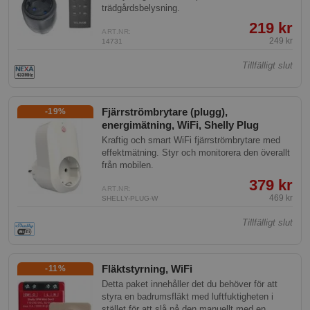
trädgårdsbelysning.
219 kr
ART.NR:
249 kr
14731
Tillfälligt slut
Fjärrströmbrytare (plugg),
-19%
energimätning, WiFi, Shelly Plug
Kraftig och smart WiFi fjärrströmbrytare med
effektmätning. Styr och monitorera den överallt
från mobilen.
379 kr
ART.NR:
469 kr
SHELLY-PLUG-W
Tillfälligt slut
Fläktstyrning, WiFi
-11%
Detta paket innehåller det du behöver för att
styra en badrumsfläkt med luftfuktigheten i
stället för att slå på den manuellt med en