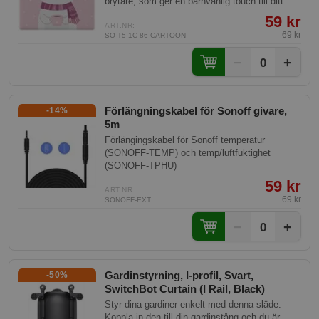
brytare, som ger en barnvänlig touch till ditt
smarta hem. Perfekt för att underlätta
59 kr
inlärningen om teknik på ett lekfullt sätt.
ART.NR:
69 kr
SO-T5-1C-86-CARTOON
−
+
0
Förlängningskabel för Sonoff givare,
-14%
5m
Förlängingskabel för Sonoff temperatur
(SONOFF-TEMP) och temp/luftfuktighet
(SONOFF-TPHU)
59 kr
ART.NR:
69 kr
SONOFF-EXT
−
+
0
Gardinstyrning, I-profil, Svart,
-50%
SwitchBot Curtain (I Rail, Black)
Styr dina gardiner enkelt med denna släde.
Koppla in den till din gardinstång och du är