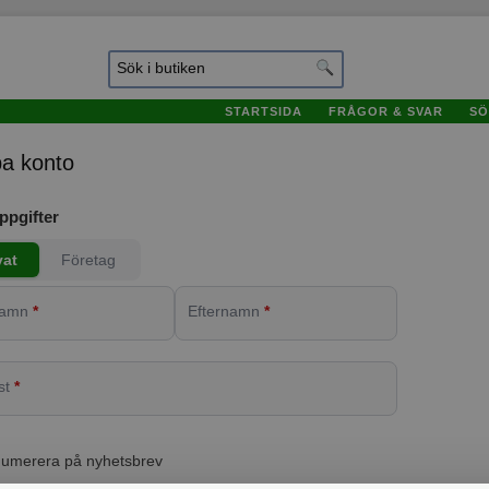
STARTSIDA
FRÅGOR & SVAR
SÖ
a konto
ppgifter
vat
Företag
namn
*
Efternamn
*
st
*
umerera på nyhetsbrev