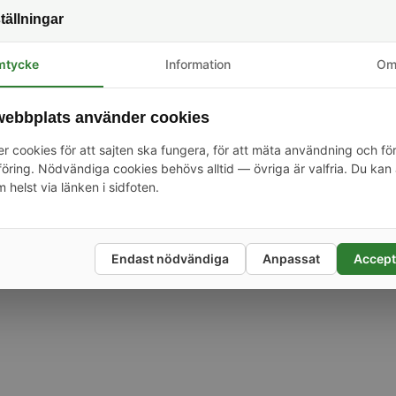
ösenord
tällningar
nord
*
mtycke
Information
O
ebbplats använder cookies
äfta lösenord
*
r cookies för att sajten ska fungera, för att mäta användning och fö
ring. Nödvändiga cookies behövs alltid — övriga är valfria. Du kan 
m helst via länken i sidfoten.
Skapa konto
Skyddas av reCAPTCHA.
Integritet
·
Endast nödvändiga
Anpassat
Accept