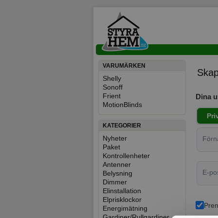
VARUMÄRKEN
Skap
Shelly
Sonoff
Frient
Dina u
MotionBlinds
Pri
KATEGORIER
Nyheter
För
Paket
Kontrollenheter
Antenner
E-po
Belysning
Dimmer
Elinstallation
Elprisklockor
Pren
Energimätning
Gardiner/Rullgardiner