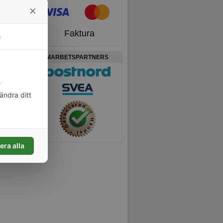
×
Faktura
m
SAMARBETSPARTNERS
r
ändra ditt
Villkor
era alla