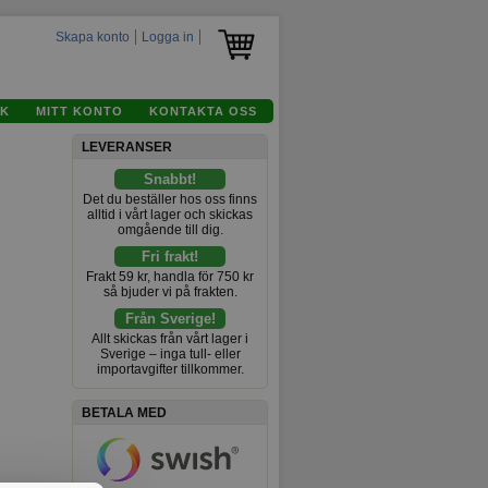
Skapa konto
Logga in
K
MITT KONTO
KONTAKTA OSS
LEVERANSER
Snabbt!
Det du beställer hos oss finns
alltid i vårt lager och skickas
omgående till dig.
Fri frakt!
Frakt 59 kr, handla för 750 kr
så bjuder vi på frakten.
Från Sverige!
Allt skickas från vårt lager i
Sverige – inga tull- eller
importavgifter tillkommer.
BETALA MED