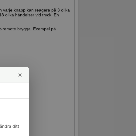
h varje knapp kan reagera på 3 olika
 18 olika händelser vid tryck. En
k-remote brygga. Exempel på
×
m
r
ändra ditt