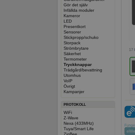
Gör det själv
Infällda moduler
Kameror
LED
Presentkort
Sensorer
Stickpropp/schuko
Storpack
Strömbrytare
17 
Säkerhet
Termometer
Tryckknappar
Trädgård/bevattning
Utomhus
VoIP
Övrigt
Kampanjer
PROTOKOLL
WiFi
Z-Wave
Nexa (433MHz)
Funger
Tuya/Smart Life
eWe
ZigBee