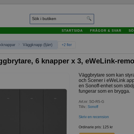
STARTSIDA
FRÅGOR & SVAR
SÖ
›
kknappar
Väggknapp (fjärr)
+2 fler
ggbrytare, 6 knapper x 3, eWeLink-remo
Väggbrytare som kan styra
och Scener i eWeLink ap
en Sonoff-enhet som stö
fungerar som en brygga.
Art.nr
:
SO-R5-G
Tillv.:
Sonoff
Skriv en recension
Ordinarie pris
:
125 kr