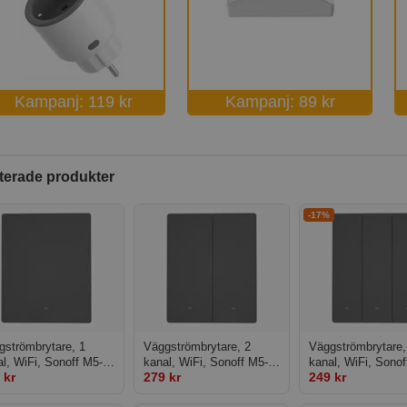
Kampanj: 119 kr
Kampanj: 89 kr
terade produkter
-17%
gströmbrytare, 1
Väggströmbrytare, 2
Väggströmbrytare,
l, WiFi, Sonoff M5-
kanal, WiFi, Sonoff M5-
kanal, WiFi, Sonof
 kr
279 kr
249 kr
80B
2C-80B
3C-80B