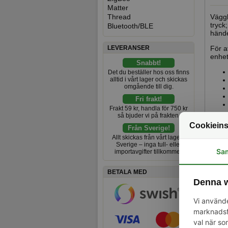
Matter
Thread
Väggb
tryck
Bluetooth/BLE
hände
LEVERANSER
För a
enhet
Snabbt!
Det du beställer hos oss finns
alltid i vårt lager och skickas
omgående till dig.
Fri frakt!
Frakt 59 kr, handla för 750 kr
så bjuder vi på frakten.
Cookieins
Från Sverige!
Allt skickas från vårt lager i
Sverige – inga tull- eller
Sa
importavgifter tillkommer.
Spec
BETALA MED
Denna w
Vi använde
marknadsfö
val när so