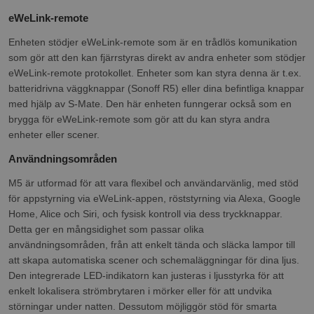
eWeLink-remote
Enheten stödjer eWeLink-remote som är en trådlös komunikation
som gör att den kan fjärrstyras direkt av andra enheter som stödjer
eWeLink-remote protokollet. Enheter som kan styra denna är t.ex.
batteridrivna väggknappar (Sonoff R5) eller dina befintliga knappar
med hjälp av S-Mate. Den här enheten funngerar också som en
brygga för eWeLink-remote som gör att du kan styra andra
enheter eller scener.
Användningsområden
M5 är utformad för att vara flexibel och användarvänlig, med stöd
för appstyrning via eWeLink-appen, röststyrning via Alexa, Google
Home, Alice och Siri, och fysisk kontroll via dess tryckknappar.
Detta ger en mångsidighet som passar olika
användningsområden, från att enkelt tända och släcka lampor till
att skapa automatiska scener och schemaläggningar för dina ljus.
Den integrerade LED-indikatorn kan justeras i ljusstyrka för att
enkelt lokalisera strömbrytaren i mörker eller för att undvika
störningar under natten. Dessutom möjliggör stöd för smarta