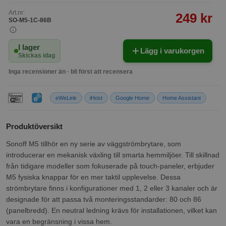
Art.nr:
249 kr
SO-M5-1C-86B
I lager
Lägg i varukorgen
Skickas idag
Inga recensioner än · bli först att recensera
eWeLink
iHost
Google Home
Home Assistant
Produktöversikt
Sonoff M5 tillhör en ny serie av väggströmbrytare, som
introducerar en mekanisk växling till smarta hemmiljöer. Till skillnad
från tidigare modeller som fokuserade på touch-paneler, erbjuder
M5 fysiska knappar för en mer taktil upplevelse. Dessa
strömbrytare finns i konfigurationer med 1, 2 eller 3 kanaler och är
designade för att passa två monteringsstandarder: 80 och 86
(panelbredd). En neutral ledning krävs för installationen, vilket kan
vara en begränsning i vissa hem.