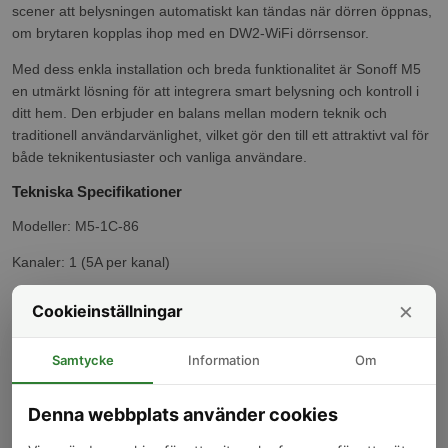
scener att belysningen automatiskt kan tändas när dörren öppnas,
om brytaren kopplas ihop med en DW2-WiFi dörrsensor.
Med dess enkla installation och breda funktionalitet är Sonoff M5
en utmärkt lösning för att integrera smart belysning och kontroll i
ditt hem. Den erbjuder en balans mellan modern teknik och
traditionell användarvänlighet, vilket gör den till ett attraktivt val för
både teknikentusiaster och vanliga användare.
Tekniska Specifikationer
Modeller: M5-1C-86
Kanaler: 1 (5A per kanal)
Material: PC V0
×
Cookieinställningar
Arbetstemperatur: -10~40 grader
Samtycke
Information
Om
Wi-Fi: IEEE 802.11 b/g/n 2.4GHz
Strömförsörjning: 100-240V AC, 50/60Hz
Denna webbplats använder cookies
Storlek: 86 x 86 mm