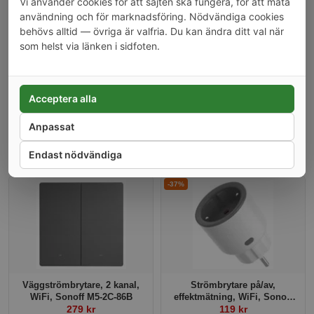
Vi använder cookies för att sajten ska fungera, för att mäta
användning och för marknadsföring. Nödvändiga cookies
behövs alltid — övriga är valfria. Du kan ändra ditt val när
som helst via länken i sidfoten.
Acceptera alla
Anpassat
Kunder som köpt denna produkt har också köpt
Endast nödvändiga
-37%
Väggströmbrytare, 2 kanal,
Strömbrytare på/av,
WiFi, Sonoff M5-2C-86B
effektmätning, WiFi, Sonoff
279 kr
119 kr
S60