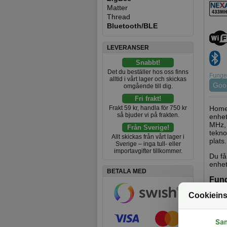
Matter
Thread
Bluetooth/BLE
LEVERANSER
Snabbt!
Det du beställer hos oss finns
Funger
alltid i vårt lager och skickas
Goo
omgående till dig.
Fri frakt!
Frakt 59 kr, handla för 750 kr
Homey
så bjuder vi på frakten.
enhet
MHz, 
Från Sverige!
tekno
Allt skickas från vårt lager i
plats.
Sverige – inga tull- eller
importavgifter tillkommer.
Du få
enhet
BETALA MED
Fung
Cookieins
Sa