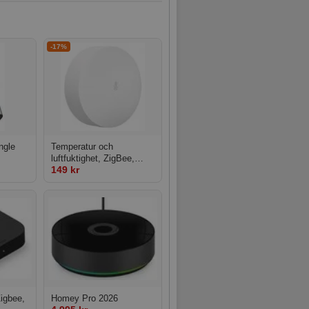
-17%
ngle
Temperatur och
luftfuktighet, ZigBee,
149 kr
Sonoff SNZB-02P
igbee,
Homey Pro 2026