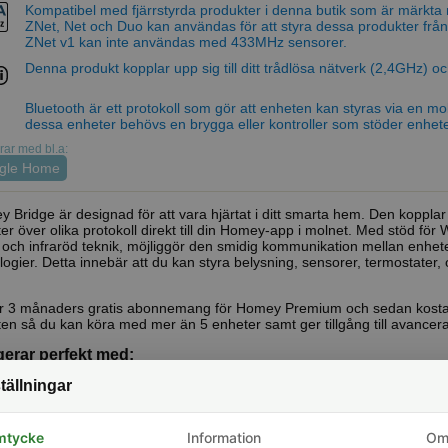
Kompatibel med fjärrstyrda produkter i denna butik som är märkta
ZNet, Net och Duo kan användas för att styra dessa produkter från 
ZNet v1 kan inte användas med 433MHz sensorer.
Denna produkt kopplar upp sig till ditt trådlösa nätverk (2,4GHz) 
Bluetooth är ett protokoll som gör att enheten kan styras via en mob
dessa enheter behövs en brygga eller kontroller som stöder enhet
ar med bl.a:
gle Home
 Bridge är designad för att vara hjärtat i ditt smarta hem. Den koppl
er över olika protokoll direkt till din Homey-app i molnet. Med stöd för
och infraröd teknik, möjliggör den smidig kommunikation mellan enheter 
logier. Detta innebär att du kan styra belysning, sensorer, termostater,
r 3 månaders gratis abonnemang för Homey Premium och sedan kosta
en så du kan köra med mer än 5 enheter samt ger tillgång till avancera
erar perfekt med:
tällningar
Shelly, både WiFi och BLU enheter
Sonoff Zigbee enheter
Sonoff WiFi enheter behöver köra Tasmota för att fungera med Home
Broadlinks
mtycke
Information
O