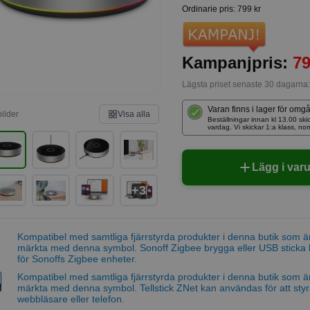
Ordinarie pris
:
799 kr
Kampanjpris:
79
Lägsta priset senaste 30 dagarna
Varan finns i lager för omg
bilder
Visa alla
Beställningar innan kl 13.00 
vardag. Vi skickar 1:a klass, no
Lägg i var
+3
Kompatibel med samtliga fjärrstyrda produkter i denna butik som 
märkta med denna symbol. Sonoff Zigbee brygga eller USB sticka 
för Sonoffs Zigbee enheter.
Kompatibel med samtliga fjärrstyrda produkter i denna butik som 
märkta med denna symbol. Tellstick ZNet kan användas för att sty
webbläsare eller telefon.