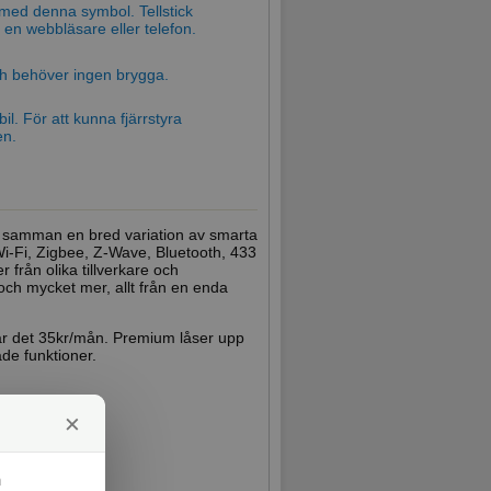
 med denna symbol. Tellstick
en webbläsare eller telefon.
och behöver ingen brygga.
il. För att kunna fjärrstyra
en.
ar samman en bred variation av smarta
 Wi-Fi, Zigbee, Z-Wave, Bluetooth, 433
från olika tillverkare och
 och mycket mer, allt från en enda
r det 35kr/mån. Premium låser upp
de funktioner.
×
y
m