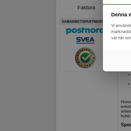
Faktura
Denna w
Tekn
SAMARBETSPARTNERS
Vi använde
marknadsfö
val när so
Prak
Homey
enkel
arbet
hubb 
Spec