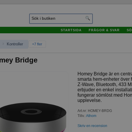
STARTSIDA
FRÅGOR & SVAR
SÖ
›
Kontroller
+7 fler
mey Bridge
Homey Bridge är en centra
smarta hem-enheter över f
Z-Wave, Bluetooth, 433 MH
erbjuder en enkel installa
fungerar sömlöst med Hom
upplevelse.
Art.nr
:
HOMEY-BRDG
Tillv.:
Athom
Skriv en recension