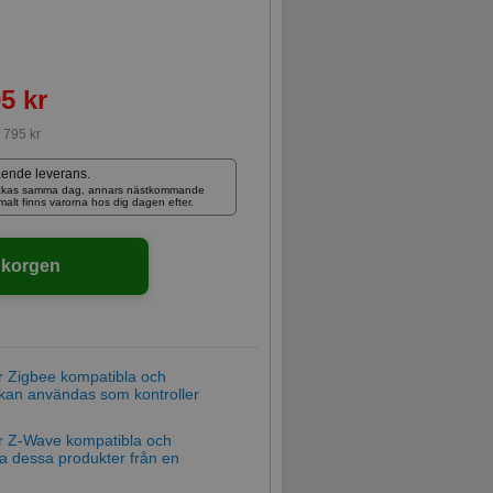
5 kr
:
795 kr
ående leverans.
skickas samma dag, annars nästkommande
rmalt finns varorna hos dig dagen efter.
ukorgen
är Zigbee kompatibla och
kan användas som kontroller
är Z-Wave kompatibla och
ra dessa produkter från en