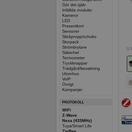
Gör det själv
Infällda moduler
Kameror
LED
Presentkort
Sensorer
Stickpropp/schuko
Storpack
Strömbrytare
11 
Säkerhet
Termometer
Tryckknappar
Trädgård/bevattning
Utomhus
VoIP
Övrigt
Kampanjer
PROTOKOLL
WiFi
Z-Wave
Nexa (433MHz)
Tuya/Smart Life
ZigBee