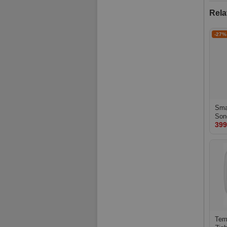
Rela
-27%
Smar
Son
399
Tem