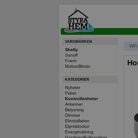
VARUMÄRKEN
WiFi
Shelly
Sonoff
Frient
Ho
MotionBlinds
KATEGORIER
Nyheter
Paket
Kontrollenheter
Antenner
Belysning
Dimmer
Elinstallation
Elprisklockor
Energimätning
Gardiner/Rullgardiner