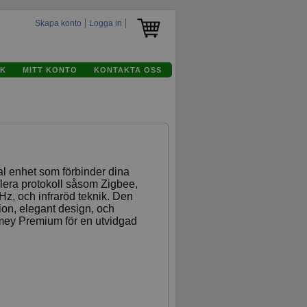
Skapa konto
Logga in
K
MITT KONTO
KONTAKTA OSS
l enhet som förbinder dina
lera protokoll såsom Zigbee,
z, och infraröd teknik. Den
tion, elegant design, och
ey Premium för en utvidgad