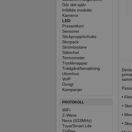
Gör det själv
Infällda moduler
Kameror
LED
Presentkort
Sensorer
Stickpropp/schuko
Storpack
Strömbrytare
Säkerhet
Termometer
Tryckknappar
Trädgård/bevattning
Dimba
Utomhus
primä
VoIP
samma
Övrigt
Passa
Kampanjer
• Fli
PROTOKOLL
• Sta
WiFi
• Min
Z-Wave
Nexa (433MHz)
• Sky
Tuya/Smart Life
ZigBee