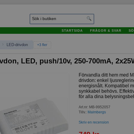
STARTSIDA
FRÅGOR & SVAR
SÖ
›
LED-drivdon
+3 fler
ivdon, LED, push/10v, 250-700mA, 2x2
Förvandla ditt hem med 
drivdon: enkel ljusreglering
energisnålt. Kompatibel m
synkkabel behövs. Effekti
för alla dina belysningsbe
Art.nr
:
MB-9952057
Tillv.:
Malmbergs
Skriv en recension