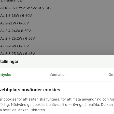
ga inställningar
 A DC / 2x Effekt W / 2x Ut V DC
 / 1,5-15W / 6-60V
A / 2-21W / 6-60V
A / 2,4-24W/ 6-60V
 / 2,7-25,2W / 6-56V
A / 3-25W / 6-50V
 / 3,3-25,3W / 6-46V
tällningar
 / 3,6-25,2W / 6-42V
 / 4,2-25,2W / 6-36V
mtycke
Information
O
ifikation:
Dimbar: Ja
Drivdonsmodell: Konstantström
ebbplats använder cookies
Frekvens: 50/60Hz
Kapslingsklass: IP20
r cookies för att sajten ska fungera, för att mäta användning och fö
Kontroll: ON/OFF
ring. Nödvändiga cookies behövs alltid — övriga är valfria. Du kan 
Mått (LxBxH): 123x79x24 mm
Spänning: 220-240V
m helst via länken i sidfoten.
Varumärke: Malmbergs Pro