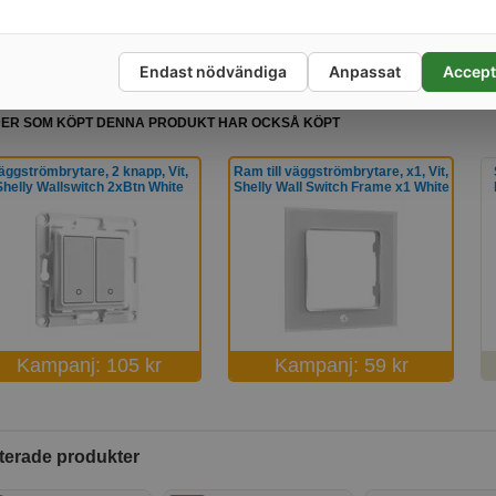
Endast nödvändiga
Anpassat
Accept
ER SOM KÖPT DENNA PRODUKT HAR OCKSÅ KÖPT
äggströmbrytare, 2 knapp, Vit,
Ram till väggströmbrytare, x1, Vit,
Shelly Wallswitch 2xBtn White
Shelly Wall Switch Frame x1 White
Kampanj: 105 kr
Kampanj: 59 kr
terade produkter