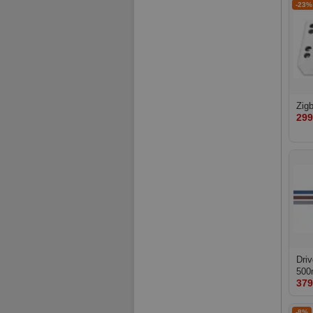
-23%
Zig
299
Dri
50
379
-8%