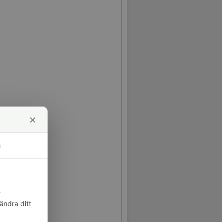
×
m
r
ändra ditt