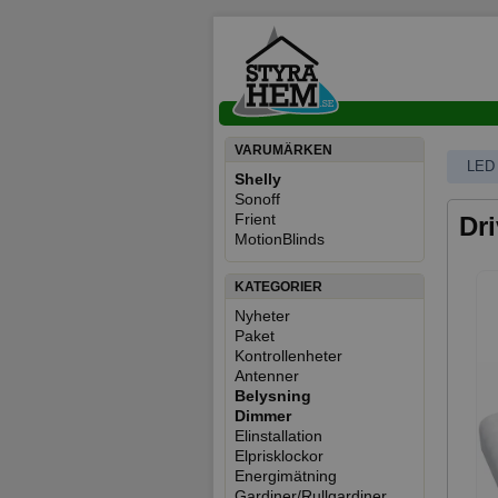
VARUMÄRKEN
LED
Shelly
Sonoff
Frient
Dr
MotionBlinds
KATEGORIER
Nyheter
Paket
Kontrollenheter
Antenner
Belysning
Dimmer
Elinstallation
Elprisklockor
Energimätning
Gardiner/Rullgardiner