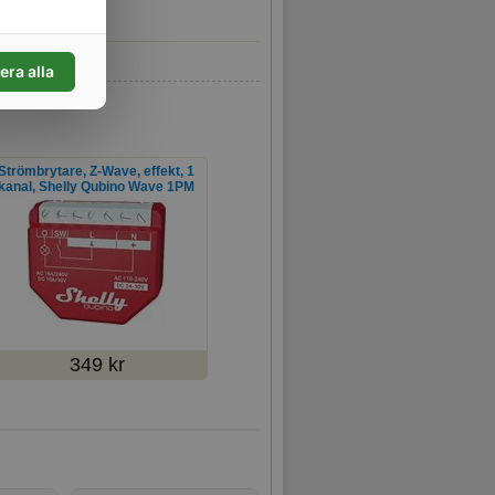
era alla
Strömbrytare, Z-Wave, effekt, 1
kanal, Shelly Qubino Wave 1PM
349 kr