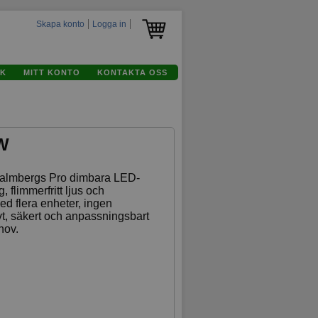
Skapa konto
Logga in
K
MITT KONTO
KONTAKTA OSS
5W
Malmbergs Pro dimbara LED-
, flimmerfritt ljus och
ed flera enheter, ingen
vt, säkert och anpassningsbart
hov.