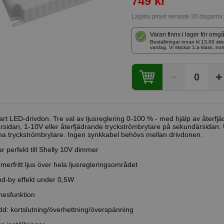
749 kr
Lägsta priset senaste 30 dagarna
Varan finns i lager för omg
Beställningar innan kl 13.00 
vardag. Vi skickar 1:a klass, no
−
+
0
rt LED-drivdon. Tre val av ljusreglering 0-100 % - med hjälp av återfj
rsidan, 1-10V eller återfjädrande tryckströmbrytare på sekundärsidan. Upp
 tryckströmbrytare. Ingen synkkabel behövs mellan drivdonen.
r perfekt till Shelly 10V dimmer
mmerfritt ljus över hela ljusregleringsområdet
nd-by effekt under 0,5W
nesfunktion
dd: kortslutning/överhettning/överspänning