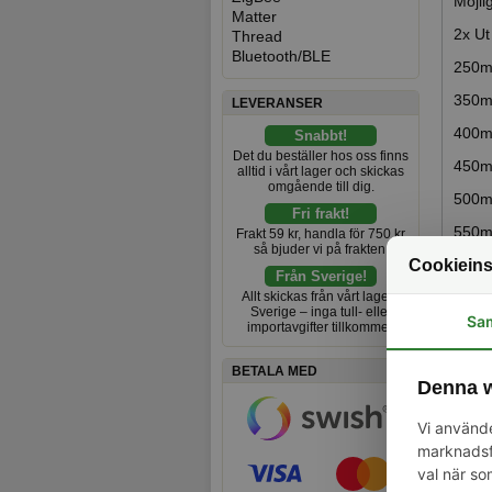
Möjli
Matter
2x Ut
Thread
Bluetooth/BLE
250mA
350m
LEVERANSER
400m
Snabbt!
Det du beställer hos oss finns
450mA
alltid i vårt lager och skickas
omgående till dig.
500m
Fri frakt!
550mA
Frakt 59 kr, handla för 750 kr
så bjuder vi på frakten.
Cookieins
600mA
Från Sverige!
Allt skickas från vårt lager i
700mA
Sverige – inga tull- eller
Sa
importavgifter tillkommer.
Spec
BETALA MED
Denna w
Vi använde
marknadsfö
val när so