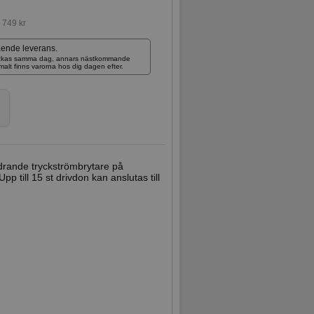
:
749 kr
ående leverans.
skickas samma dag, annars nästkommande
rmalt finns varorna hos dig dagen efter.
ädrande tryckströmbrytare på
 till 15 st drivdon kan anslutas till