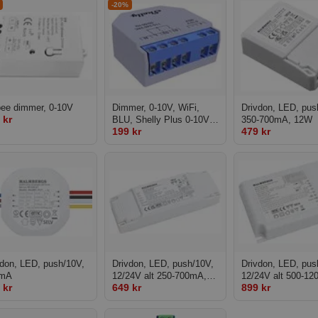
-20%
bee dimmer, 0-10V
Dimmer, 0-10V, WiFi,
Drivdon, LED, pus
 kr
BLU, Shelly Plus 0-10V
350-700mA, 12W
199 kr
479 kr
Dimmer
vdon, LED, push/10V,
Drivdon, LED, push/10V,
Drivdon, LED, pus
0mA
12/24V alt 250-700mA,
12/24V alt 500-1
 kr
649 kr
899 kr
25W
50W