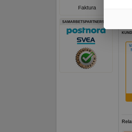
Faktura
SAMARBETSPARTNERS
KUND
V
Rela