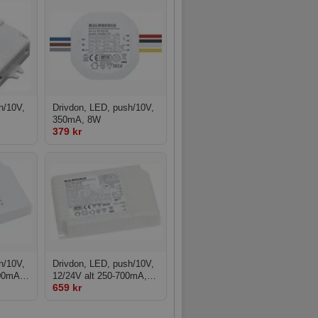
h/10V,
Drivdon, LED, push/10V,
350mA, 8W
379 kr
h/10V,
Drivdon, LED, push/10V,
200mA,
12/24V alt 250-700mA,
659 kr
30W