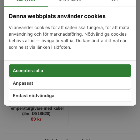
Denna webbplats använder cookies
Vi använder cookies för att sajten ska fungera, för att mäta
användning och för marknadsföring. Nödvändiga cookies
Anslutning till 12V DC
Shelly temperaturgivare, 1 m
behövs alltid — övriga är valfria. Du kan ändra ditt val när
adapter
59 kr
som helst via länken i sidfoten.
25 kr
Acceptera alla
Anpassat
Endast nödvändiga
Temperaturgivare med kabel
(3m, DS18B20)
89 kr