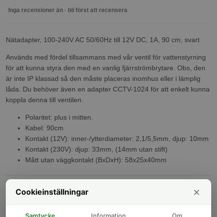
Inga recensioner än · bli först att recensera
Nätadapter, 100-240V AC 50/60Hz till 12V DC, 1A, 90 cm, svart
Används med fördel tillsammans med vår ventil för vattenstyrning
för att kunna styra den med en vanlig fjärrströmbrytare. Obs, den
är inte IP klassad så den måste placeras inomhus eller i lämplig
låda. Du behöver även en adapter CCTV-1024 för att enkelt kunna
koppla denna till ventilen.
Polaritet: plus i mitten.
Kabel: 90cm
Kontakt (12V): inner-/ytterdiameter: 2,1/5,5mm, djup: 10mm
Kontakt (230V): djup: 33mm, (14mm utan stift)
Mått utan väggkontakt (BxDxH): 58x25x40mm
Kunder som köpt denna produkt har också köpt
×
Cookieinställningar
-25%
Samtycke
Information
Om