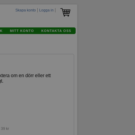
Skapa konto
Logga in
K
MITT KONTO
KONTAKTA OSS
tera om en dörr eller ett
t.
:
39 kr