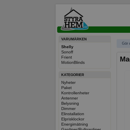
VARUMÄRKEN
Gör 
Shelly
Sonoff
Frient
Ma
MotionBlinds
KATEGORIER
Nyheter
Paket
Kontrollenheter
Antenner
Belysning
Dimmer
Elinstallation
Elprisklockor
Energimätning
Gardiner/Rullgardiner