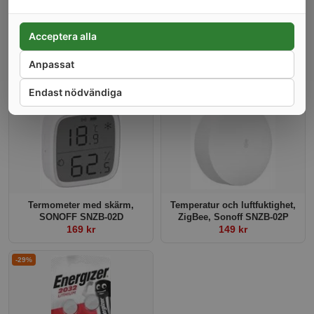
på deras specialiserade batterier till den optimala kraften från
deras uppladdningsbara celler, Energizer ger dig positiv energi
som du kan lita på.
Acceptera alla
Anpassat
Kunder som köpt denna produkt har också köpt
Endast nödvändiga
-26%
-17%
Termometer med skärm,
Temperatur och luftfuktighet,
SONOFF SNZB-02D
ZigBee, Sonoff SNZB-02P
169 kr
149 kr
-29%