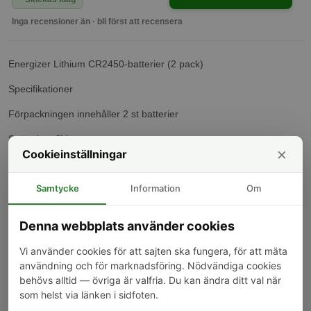
Inga recensioner än · bli först att recensera
Energizer Lithium CR2450-batterier (2 pack)
Specifikationer
Förpackningen innehåller 2 st batterier
Spänning: 3V
×
Cookieinställningar
Storlek: H: 5,0 mm x D: 24,5 mm
Samtycke
Information
Om
Typ: Litiumknappcell
Ej uppladdningsbart.
Denna webbplats använder cookies
Energizer har legat i framkanten inom batteriindustrin sedan de
Vi använder cookies för att sajten ska fungera, för att mäta
uppfann världens första konsumentbatteri 1896. Deras
användning och för marknadsföring. Nödvändiga cookies
innovationsanda, i kombination med deras orubbliga engagemang
behövs alltid — övriga är valfria. Du kan ändra ditt val när
för prestanda och ansvar, är det som har gjort dem till den ledande
som helst via länken i sidfoten.
tillverkaren av hushållsbatterier. Från den oöverträffade kvaliteten