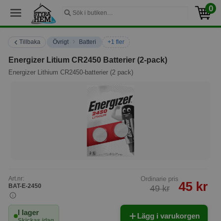
0
›
Tillbaka
Övrigt
Batteri
+1 fler
Energizer Litium CR2450 Batterier (2-pack)
Energizer Lithium CR2450-batterier (2 pack)
Art.nr:
Ordinarie pris
45 kr
BAT-E-2450
49 kr
I lager
Lägg i varukorgen
Skickas idag