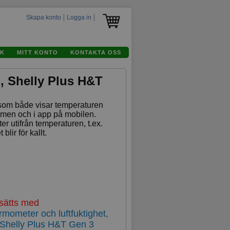
Skapa konto
Logga in
K
MITT KONTO
KONTAKTA OSS
, Shelly Plus H&T
som både visar temperaturen
ärmen och i app på mobilen.
er utifrån temperaturen, t.ex.
blir för kallt.
rsätts med
ometer och luftfuktighet,
 Shelly Plus H&T Gen 3