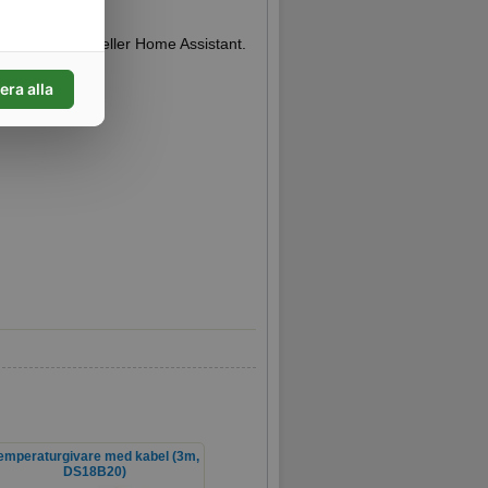
g.
, t.ex. Homey eller Home Assistant.
era alla
emperaturgivare med kabel (3m,
DS18B20)