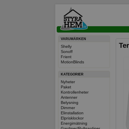
VARUMÄRKEN
Te
Shelly
Sonoff
Frient
MotionBlinds
KATEGORIER
Nyheter
Paket
Kontrollenheter
Antenner
Belysning
Dimmer
Elinstallation
Elprisklockor
Energimätning
Gardiner/Rullgardiner