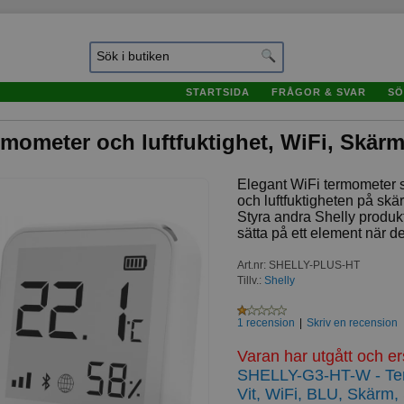
STARTSIDA
FRÅGOR & SVAR
SÖ
rmometer och luftfuktighet, WiFi, Skärm
Elegant WiFi termometer 
och luftfuktigheten på sk
Styra andra Shelly produkt
sätta på ett element när det 
Art.nr
:
SHELLY-PLUS-HT
Tillv.:
Shelly
1
recension
|
Skriv en recension
Varan har utgått och e
SHELLY-G3-HT-W - Term
Vit, WiFi, BLU, Skärm,