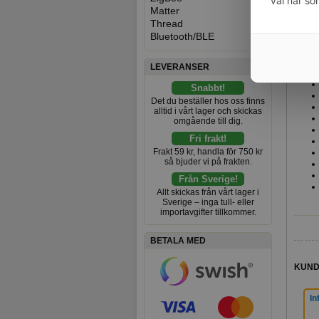
val när so
Enhet
Matter
Thread
Kompa
Bluetooth/BLE
Spec
LEVERANSER
Snabbt!
Det du beställer hos oss finns
alltid i vårt lager och skickas
omgående till dig.
Fri frakt!
Frakt 59 kr, handla för 750 kr
så bjuder vi på frakten.
Från Sverige!
Allt skickas från vårt lager i
Sverige – inga tull- eller
importavgifter tillkommer.
BETALA MED
KUND
In