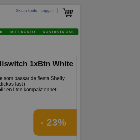
Skapa konto
Logga in
K
MITT KONTO
KONTAKTA OSS
llswitch 1xBtn White
e som passar de flesta Shelly
ickas fast i
ir en liten kompakt enhet.
- 23%