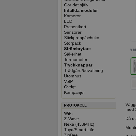
Gör det själv
Infällda moduler
Kameror
LED
Presentkort
Sensorer
Stickpropp/schuko
Storpack
Strömbrytare
9 b
Säkerhet
Termometer
Tryckknappar
Trädgård/bevattning
Utomhus
VoIP
Övrigt
Kampanjer
Väggs
PROTOKOLL
med 1
WiFi
Då de
Z-Wave
Nexa (433MHz)
Monte
Tuya/Smart Life
ZigBee