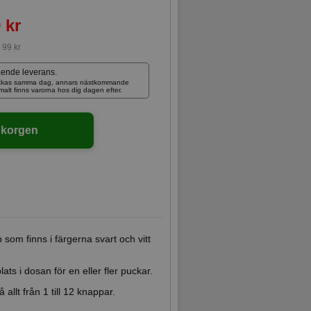
 kr
:
99 kr
ående leverans.
skickas samma dag, annars nästkommande
rmalt finns varorna hos dig dagen efter.
ukorgen
som finns i färgerna svart och vitt
ats i dosan för en eller fler puckar.
llt från 1 till 12 knappar.