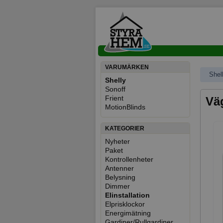
VARUMÄRKEN
Shel
Shelly
Sonoff
Frient
Vä
MotionBlinds
KATEGORIER
Nyheter
Paket
Kontrollenheter
Antenner
Belysning
Dimmer
Elinstallation
Elprisklockor
Energimätning
Gardiner/Rullgardiner