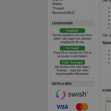
Det f
Matter
Thread
Bluetooth/BLE
LEVERANSER
Snabbt!
Går ä
Det du beställer hos oss finns
alltid i vårt lager och skickas
omgående till dig.
Spec
Fri frakt!
Frakt 59 kr, handla för 750 kr
så bjuder vi på frakten.
Från Sverige!
Allt skickas från vårt lager i
Sverige – inga tull- eller
importavgifter tillkommer.
BETALA MED
KUND
Ram