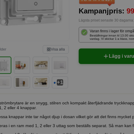
Kampanjpris:
99
Lägsta priset senaste 30 dagarna
Varan finns i lager för omg
Beställningar innan kl 13.00 
vardag. Vi skickar 1:a klass, no
ilder
Visa alla
Lägg i var
+1
trömbrytare är en snygg, stilren och kompakt återfjädrande tryckknapp 
, 2 eller 4 knappar.
ssa knappar inte tar något djup i dosan vilket gör att det finns mycket pl
ras i en ram med 1, 2 eller 3 uttag som beställs separat. Så man kan få a