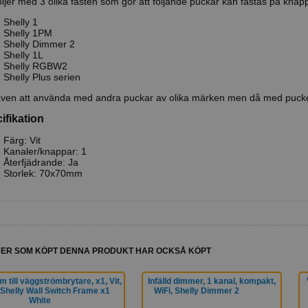
öljer med 3 olika fästen som gör att följande puckar kan fästas på knap
Shelly 1
Shelly 1PM
Shelly Dimmer 2
Shelly 1L
Shelly RGBW2
Shelly Plus serien
ven att använda med andra puckar av olika märken men då med pucken
ifikation
Färg: Vit
Kanaler/knappar: 1
Återfjädrande: Ja
Storlek: 70x70mm
ER SOM KÖPT DENNA PRODUKT HAR OCKSÅ KÖPT
 till väggströmbrytare, x1, Vit,
Infälld dimmer, 1 kanal, kompakt,
Shelly Wall Switch Frame x1
WiFi, Shelly Dimmer 2
White