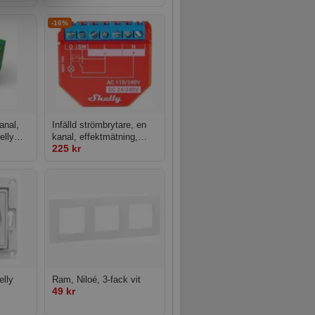
Frame x3 White
-16%
anal,
Infälld strömbrytare, en
elly
kanal, effektmätning,
225 kr
WiFi, Bluetooth, mJS,
Shelly Plus 1PM
elly
Ram, Niloé, 3-fack vit
49 kr