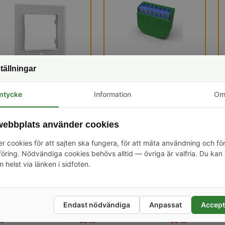
Kampanj: 59 kr
Kampanj: 399 kr
tällningar
mtycke
Information
O
terade produkter
ebbplats använder cookies
-21%
-17%
r cookies för att sajten ska fungera, för att mäta användning och fö
ring. Nödvändiga cookies behövs alltid — övriga är valfria. Du kan 
m helst via länken i sidfoten.
gströmbrytare, 1
Ram till
Ram till
Endast nödvändiga
Anpassat
Accept
pp, Svart, Shelly WS
väggströmbrytare, x1,
väggströmbrytare,
kr
59 kr
99 kr
tn Black
Vit, Shelly Wall Switch
Vit, Shelly Wall S