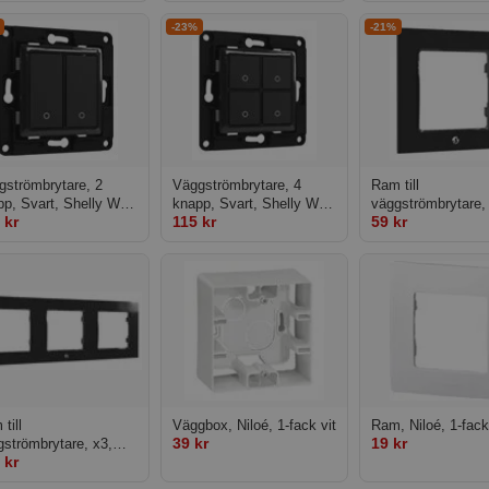
lly Plus 2PM
-23%
-21%
gströmbrytare, 2
Väggströmbrytare, 4
Ram till
pp, Svart, Shelly WS
knapp, Svart, Shelly WS
väggströmbrytare,
 kr
115 kr
59 kr
tn Black
4xBtn Black
Svart, Shelly Wall
Frame x1 Black
till
Väggbox, Niloé, 1-fack vit
Ram, Niloé, 1-fack
39 kr
19 kr
gströmbrytare, x3,
 kr
t, Shelly Wall Switch
me x3 Black