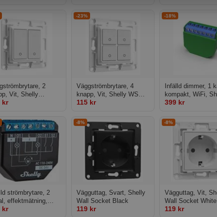
Frame x1 White
Frame x2 White
-23%
-18%
gströmbrytare, 2
Väggströmbrytare, 4
Infälld dimmer, 1 k
p, Vit, Shelly
knapp, Vit, Shelly WS
kompakt, WiFi, Sh
 kr
115 kr
399 kr
lswitch 2xBtn White
4xBtn White
Dimmer 2
-8%
-8%
lld strömbrytare, 2
Vägguttag, Svart, Shelly
Vägguttag, Vit, Sh
l, effektmätning,
Wall Socket Black
Wall Socket White
 kr
119 kr
119 kr
i, Bluetooth, mJS,