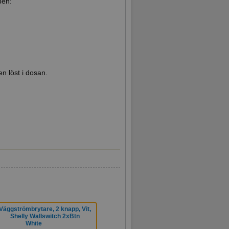
pen:
 löst i dosan.
Väggströmbrytare, 2 knapp, Vit,
Shelly Wallswitch 2xBtn
White