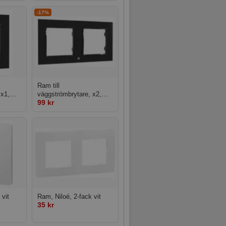
-17%
Ram till
 x1,
väggströmbrytare, x2,
99 kr
 Switch
Svart, Shelly Wall Switch
Frame x2 Black
 vit
Ram, Niloé, 2-fack vit
35 kr