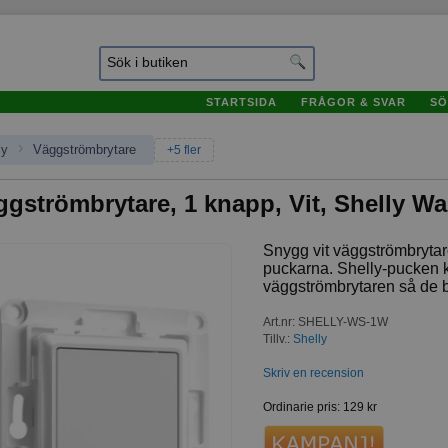
STARTSIDA
FRÅGOR & SVAR
SÖ
›
ly
Väggströmbrytare
+5 fler
ggströmbrytare, 1 knapp, Vit, Shelly Wa
Snygg vit väggströmbrytar
puckarna. Shelly-pucken kl
väggströmbrytaren så de bl
Art.nr
:
SHELLY-WS-1W
Tillv.:
Shelly
Skriv en recension
Ordinarie pris
:
129 kr