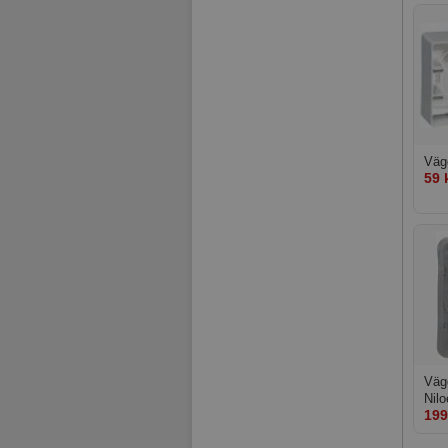
Vägg
59 
Vägg
Nilo
199