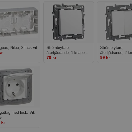
box, Niloé, 2-fack vit
Strömbrytare,
Strömbrytare,
kr
återfjädrande, 1 knapp,
återfjädrande, 2 k
79 kr
99 kr
vit
vit
uttag med lock, Vit,
é
 kr