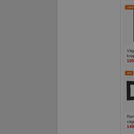
She
-24%
Väg
kna
105
2xB
-6%
Ram 
väg
149
Svar
Fra