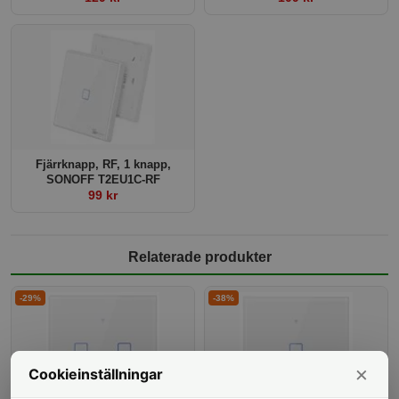
Fjärrknapp, RF, 1 knapp,
SONOFF T2EU1C-RF
99 kr
Relaterade produkter
-29%
-38%
×
Cookieinställningar