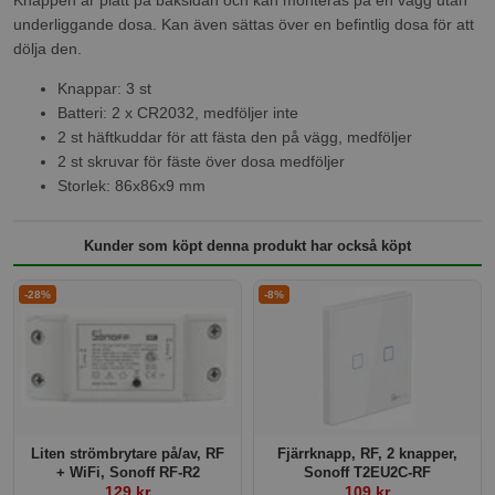
underliggande dosa. Kan även sättas över en befintlig dosa för att
dölja den.
Knappar: 3 st
Batteri: 2 x CR2032, medföljer inte
2 st häftkuddar för att fästa den på vägg, medföljer
2 st skruvar för fäste över dosa medföljer
Storlek: 86x86x9 mm
Kunder som köpt denna produkt har också köpt
-28%
-8%
Liten strömbrytare på/av, RF
Fjärrknapp, RF, 2 knapper,
+ WiFi, Sonoff RF-R2
Sonoff T2EU2C-RF
129 kr
109 kr