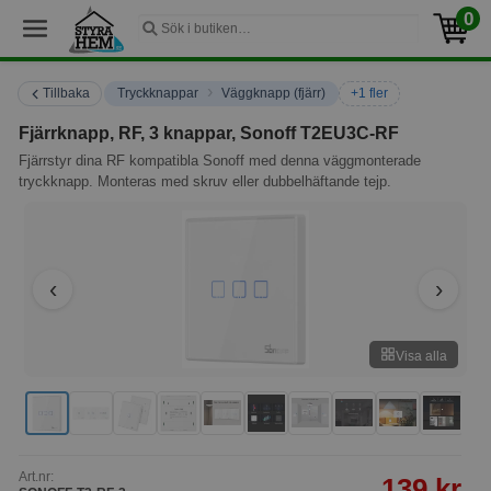
0
›
Tillbaka
Tryckknappar
Väggknapp (fjärr)
+1 fler
Fjärrknapp, RF, 3 knappar, Sonoff T2EU3C-RF
Fjärrstyr dina RF kompatibla Sonoff med denna väggmonterade
tryckknapp. Monteras med skruv eller dubbelhäftande tejp.
Visa alla
Art.nr:
139 kr