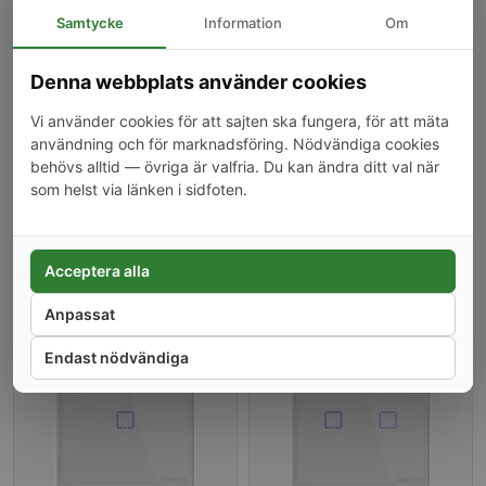
Samtycke
Information
Om
Smart väggströmbrytare,
Smart väggströmbrytare,
WiFi, Touch, Vit, 2 kanaler
WiFi+RF, Touch, Vit, 1 kanal
199 kr
179 kr
Denna webbplats använder cookies
-40%
-20%
Vi använder cookies för att sajten ska fungera, för att mäta
användning och för marknadsföring. Nödvändiga cookies
behövs alltid — övriga är valfria. Du kan ändra ditt val när
som helst via länken i sidfoten.
Acceptera alla
Smart väggströmbrytare,
Smart väggströmbrytare,
WiFi+RF, Touch, Vit, 2
WiFi+RF, Touch, Vit, 3
kanaler
199 kr
kanaler
279 kr
Anpassat
Endast nödvändiga
-17%
-24%