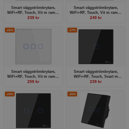
Smart väggströmbrytare,
Smart väggströmbrytare,
WiFi+RF, Touch, Vit m ram, 1
WiFi+RF, Touch, Vit m ram, 2
239 kr
kanal
kanaler
249 kr
-26%
-17%
Smart väggströmbrytare,
Smart väggströmbrytare,
WiFi+RF, Touch, Vit m ram, 3
WiFi+RF, Touch, Svart m
kanaler
259 kr
ram, 1 kanal
239 kr
-24%
-26%