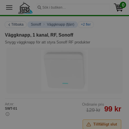
0
›
Tillbaka
Sonoff
Väggknapp (fjärr)
+2 fler
Väggknapp, 1 kanal, RF, Sonoff
Snygg väggknapp för att styra Sonoff RF produkter
Art.nr:
Ordinarie pris
99 kr
SWT-01
129 kr
Tillfälligt slut