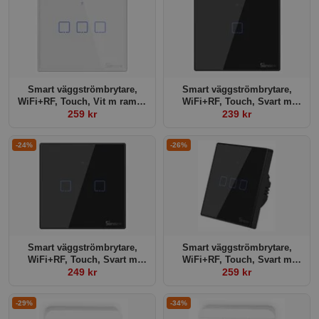
Smart väggströmbrytare,
Smart väggströmbrytare,
WiFi+RF, Touch, Vit m ram, 3
WiFi+RF, Touch, Svart m
kanaler
259 kr
ram, 1 kanal
239 kr
-24%
-26%
Smart väggströmbrytare,
Smart väggströmbrytare,
WiFi+RF, Touch, Svart m
WiFi+RF, Touch, Svart m
ram, 2 kanaler
249 kr
ram, 3 kanaler
259 kr
-29%
-34%