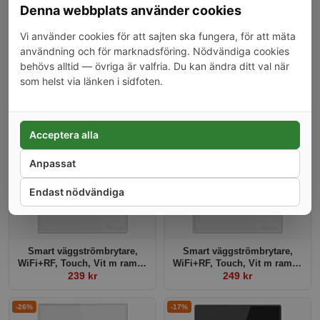
Denna webbplats använder cookies
Vi använder cookies för att sajten ska fungera, för att mäta
användning och för marknadsföring. Nödvändiga cookies
behövs alltid — övriga är valfria. Du kan ändra ditt val när
som helst via länken i sidfoten.
Smart väggströmbrytare,
Smart väggströmbrytare,
WiFi+RF, Touch, Vit, 2
WiFi+RF, Touch, Vit, 3
kanaler
199 kr
kanaler
279 kr
Acceptera alla
-17%
-24%
Anpassat
Endast nödvändiga
Smart väggströmbrytare,
Smart väggströmbrytare,
WiFi+RF, Touch, Vit m ram, 1
WiFi+RF, Touch, Vit m ram, 2
239 kr
kanal
kanaler
249 kr
-26%
-17%