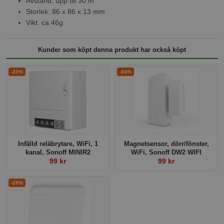
Avstånd: upp till 30 m
Storlek: 86 x 86 x 13 mm
Vikt: ca 46g
Kunder som köpt denna produkt har också köpt
-23%
-34%
Infälld reläbrytare, WiFi, 1
Magnetsensor, dörr/fönster,
kanal, Sonoff MINIR2
WiFi, Sonoff DW2 WIFI
99 kr
99 kr
-29%