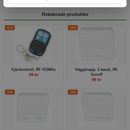
Relaterade produkter
-67%
-23%
Fjärrkontroll, RF 433Mhz
Väggknapp, 1 kanal, RF,
39 kr
Sonoff
99 kr
-29%
-34%