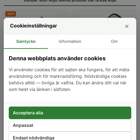
Kunder som köpt denna produkt har också köpt
-62%
×
Cookieinställningar
Samtycke
Information
Om
Denna webbplats använder cookies
Relämodul, WiFi, 5V, Sonoff
Fjärrkontroll, kopiera,
RE5V1C
433Mhz
Vi använder cookies för att sajten ska fungera, för att mäta
49 kr
89 kr
användning och för marknadsföring. Nödvändiga cookies
behövs alltid — övriga är valfria. Du kan ändra ditt val när
-20%
som helst via länken i sidfoten.
Acceptera alla
Anpassat
Vattentät låda, IP66
79 kr
Endast nödvändiga