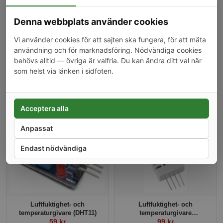
(2m, DS18B20)
19 kr
69 kr
Denna webbplats använder cookies
-23%
-41%
Vi använder cookies för att sajten ska fungera, för att mäta
användning och för marknadsföring. Nödvändiga cookies
behövs alltid — övriga är valfria. Du kan ändra ditt val när
som helst via länken i sidfoten.
Shelly temperaturgivare, 3m
Temperaturgivare (DS18B20)
Acceptera alla
99 kr
29 kr
Anpassat
-25%
-23%
Endast nödvändiga
Luftfuktighet- och
Luftfuktighet- och
temperaturgivare (DHT11)
temperaturgivare
59 kr
(AM2302/DHT22)
99 kr