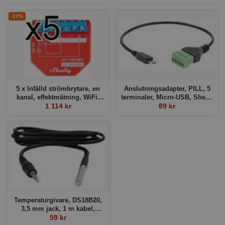
1PM
-17%
5 x Infälld strömbrytare, en
Anslutningsadapter, PILL, 5
kanal, effektmätning, WiFi,
terminaler, Micro-USB, Shelly
Bluetooth, mJS, Shelly Plus
1 114 kr
Pill 5-Terminal Add-on
89 kr
1PM
Temperaturgivare, DS18B20,
3,5 mm jack, 1 m kabel,
Shelly Temp. Sensor
59 kr