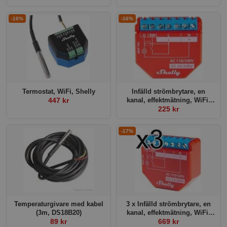
-16%
-16%
Termostat, WiFi, Shelly
Infälld strömbrytare, en
447 kr
kanal, effektmätning, WiFi,
Bluetooth, mJS, Shelly Plus
225 kr
1PM
-17%
Temperaturgivare med kabel
3 x Infälld strömbrytare, en
(3m, DS18B20)
kanal, effektmätning, WiFi,
89 kr
Bluetooth, mJS, Shelly Plus
669 kr