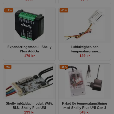
-17%
-13%
Expanderingsmodul, Shelly
Luftfuktighet- och
Plus AddOn
temperaturgivare
179 kr
(AM2302/DHT22)
129 kr
-9%
-15%
Shelly inbäddad modul, WiFi,
Paket för temperaturmätning
BLU, Shelly Plus UNI
med Shelly Plus UNI Gen 3
199 kr
549 kr