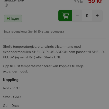
59 kr
SHELLY-TEMP
79 kr
−
+
0
I lager
Inga recensioner än · bli först att recensera
Shelly temperaturgivare används tillsammans med
expandermodulen SHELLY-PLUS-ADDON som passar till SHELLY-
PLUS-* (ej mini/H&T) eller Shelly UNI.
Upp till 5 st temperatursensorer kan kopplas till varje
expandermodul.
Koppling
Röd - VCC
Svar - GND
Gul - Data