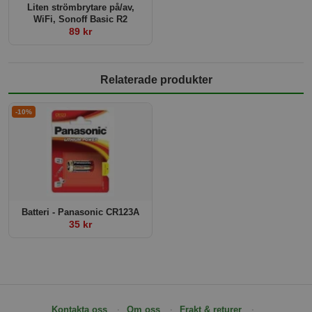
Liten strömbrytare på/av,
WiFi, Sonoff Basic R2
89 kr
Relaterade produkter
-10%
Batteri - Panasonic CR123A
35 kr
Kontakta oss
Om oss
Frakt & returer