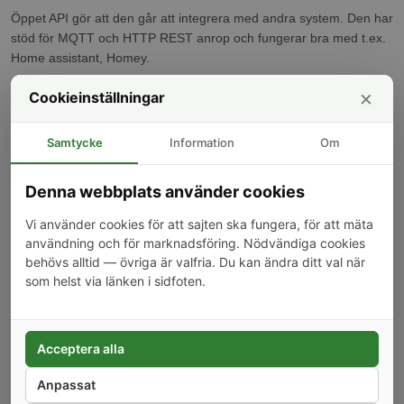
Öppet API gör att den går att integrera med andra system. Den har
stöd för MQTT och HTTP REST anrop och fungerar bra med t.ex.
Home assistant, Homey.
Plugin för Home Assistant
×
Cookieinställningar
Enkel och snygg applikation för Android och iOS. Går även att
Samtycke
Information
Om
styra lokalt direkt från webbläsaren.
Stöd för både Alexa och Google Assistent, Google Home och
Denna webbplats använder cookies
Google Home Mini.
Vi använder cookies för att sajten ska fungera, för att mäta
Specifikation:
användning och för marknadsföring. Nödvändiga cookies
Batteri: 2 x CR123A – 3.0V (ingår inte), upp till 18 månaders
behövs alltid — övriga är valfria. Du kan ändra ditt val när
livslängd
som helst via länken i sidfoten.
OBS! använd inte laddningsbara batterier då de har för hög
spänning
Drifttemperatur: -10ºC to +50ºC
Acceptera alla
Anslutning: WiFi, 802.11 b/g/n, 2400 – 2500 MHz
Signalstyrka: 1mW (upp till 50m)
Anpassat
Mått: 82x23x20 mm och 52x16x13mm