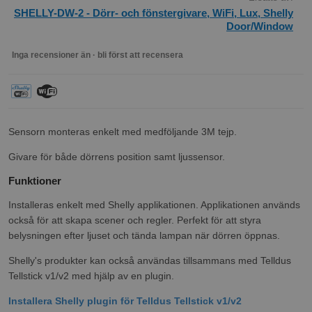
SHELLY-DW-2 - Dörr- och fönstergivare, WiFi, Lux, Shelly
Door/Window
Inga recensioner än · bli först att recensera
Sensorn monteras enkelt med medföljande 3M tejp.
Givare för både dörrens position samt ljussensor.
Funktioner
Installeras enkelt med Shelly applikationen. Applikationen används
också för att skapa scener och regler. Perfekt för att styra
belysningen efter ljuset och tända lampan när dörren öppnas.
Shelly's produkter kan också användas tillsammans med Telldus
Tellstick v1/v2 med hjälp av en plugin.
Installera Shelly plugin för Telldus Tellstick v1/v2