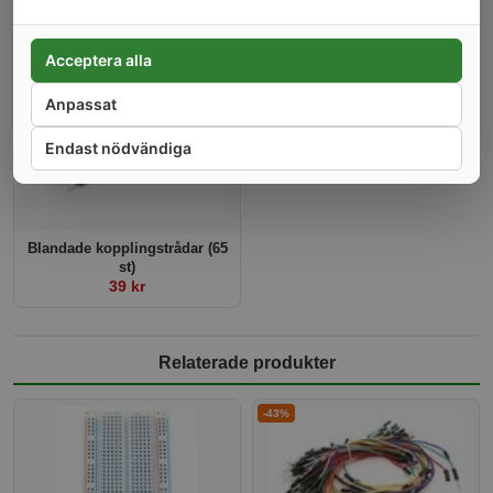
Liten strömbrytare på/av,
Vattentät låda, IP66
WiFi, Sonoff Basic R2
79 kr
89 kr
Acceptera alla
-43%
Anpassat
Endast nödvändiga
Blandade kopplingstrådar (65
st)
39 kr
Relaterade produkter
-43%