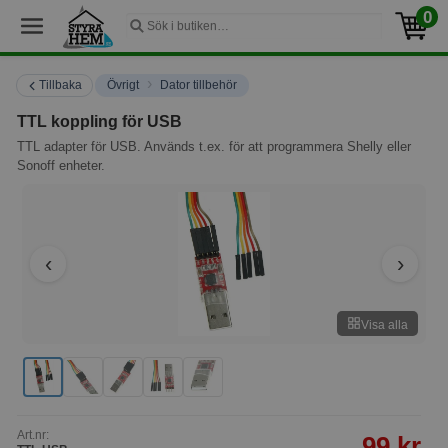
0
›
Tillbaka
Övrigt
Dator tillbehör
TTL koppling för USB
TTL adapter för USB. Används t.ex. för att programmera Shelly eller
Sonoff enheter.
Visa alla
Art.nr:
99 kr