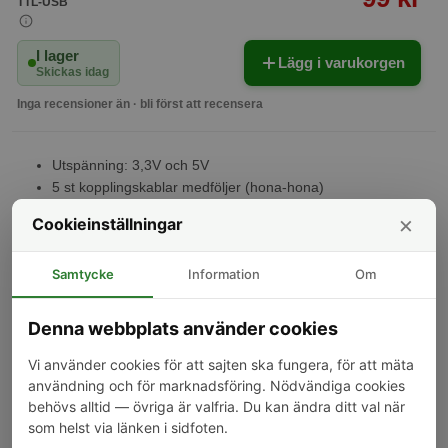
TTL-USB
I lager
Lägg i varukorgen
Skickas idag
Inga recensioner än · bli först att recensera
Utspänning: 3,3V och 5V
5 st kopplingskablar medföljer (hona-hona)
Utgångar: Tx, Rx, 5V, 3,3V, GND
×
Cookieinställningar
Kunder som köpt denna produkt har också köpt
Samtycke
Information
Om
-31%
-20%
Denna webbplats använder cookies
Vi använder cookies för att sajten ska fungera, för att mäta
användning och för marknadsföring. Nödvändiga cookies
behövs alltid — övriga är valfria. Du kan ändra ditt val när
som helst via länken i sidfoten.