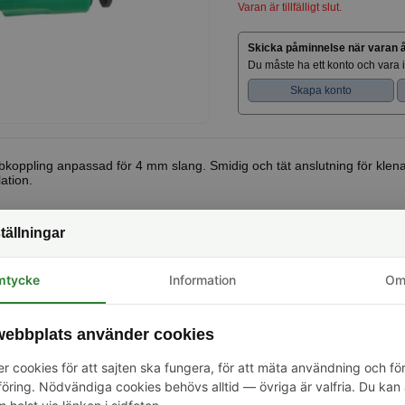
Varan är tillfälligt slut.
Skicka påminnelse när varan åt
Du måste ha ett konto och vara 
Skapa konto
koppling anpassad för 4 mm slang. Smidig och tät anslutning för klena
lation.
tällningar
mtycke
Information
O
ER SOM KÖPT DENNA PRODUKT HAR OCKSÅ KÖPT
Anslutning för kran/ventil
Snabbkoppling för slang
ebbplats använder cookies
r cookies för att sajten ska fungera, för att mäta användning och fö
ring. Nödvändiga cookies behövs alltid — övriga är valfria. Du kan 