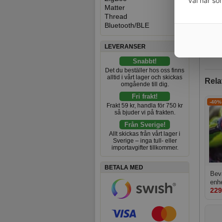
val när so
Matter
Thread
Bluetooth/BLE
LEVERANSER
Snabbt!
Det du beställer hos oss finns
alltid i vårt lager och skickas
Rela
omgående till dig.
Fri frakt!
-40%
Frakt 59 kr, handla för 750 kr
så bjuder vi på frakten.
Från Sverige!
Allt skickas från vårt lager i
Sverige – inga tull- eller
importavgifter tillkommer.
BETALA MED
Bev
enhe
229