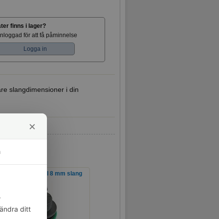
er finns i lager?
inloggad för att få påminnelse
Logga in
re slangdimensioner i din
×
m
Snabbkoppling till 8 mm slang
r
ändra ditt