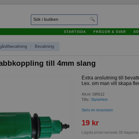
STARTSIDA
FRÅGOR & SVAR
SÖ
›
gård/bevattning
Bevattning
abbkoppling till 4mm slang
Extra anslutning till bev
t.ex. om man vill skapa fl
Art.nr
:
GR012
Tillv.:
StyraHem
Skriv en recension
19 kr
Lägsta priset senaste 30 dagarna