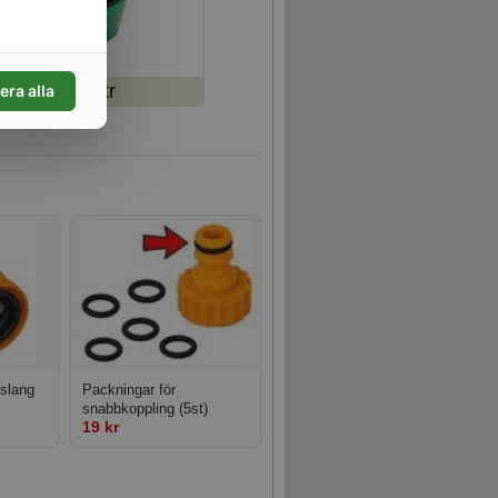
19 kr
era alla
 slang
Packningar för
snabbkoppling (5st)
19 kr