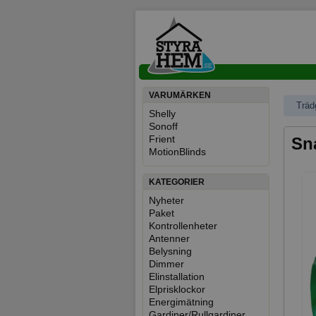
VARUMÄRKEN
Träd
Shelly
Sonoff
Frient
Sn
MotionBlinds
KATEGORIER
Nyheter
Paket
Kontrollenheter
Antenner
Belysning
Dimmer
Elinstallation
Elprisklockor
Energimätning
Gardiner/Rullgardiner