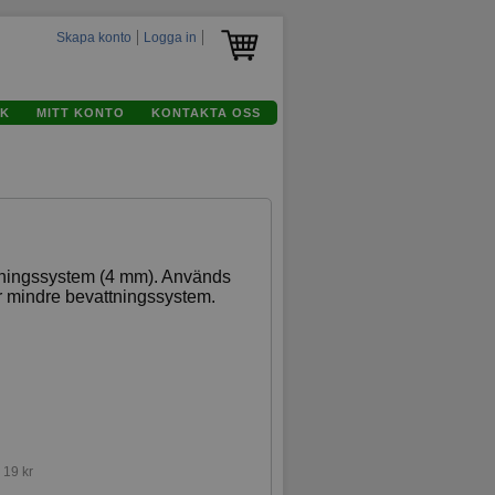
Skapa konto
Logga in
K
MITT KONTO
KONTAKTA OSS
attningssystem (4 mm). Används
er mindre bevattningssystem.
:
19 kr