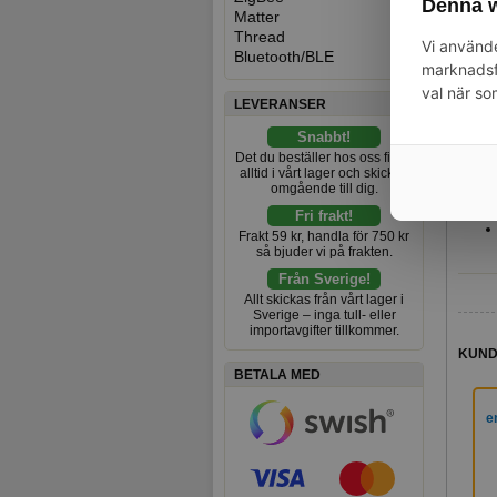
Denna w
Matter
Stöd 
Thread
Vi använde
Beskr
Bluetooth/BLE
marknadsfö
val när so
LEVERANSER
Snabbt!
Det du beställer hos oss finns
alltid i vårt lager och skickas
omgående till dig.
Fri frakt!
Frakt 59 kr, handla för 750 kr
så bjuder vi på frakten.
Från Sverige!
Allt skickas från vårt lager i
Sverige – inga tull- eller
importavgifter tillkommer.
KUND
BETALA MED
e