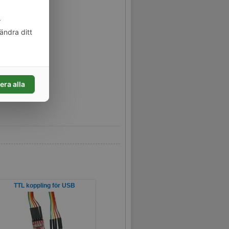
ini.
r
ändra ditt
era alla
TTL koppling för USB