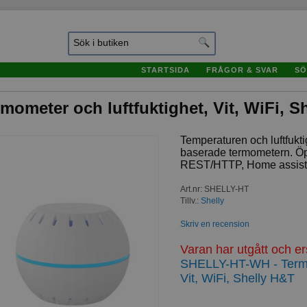
STARTSIDA
FRÅGOR & SVAR
SÖ
mometer och luftfuktighet, Vit, WiFi, S
Temperaturen och luftfukt
baserade termometern. Öp
REST/HTTP, Home assista
Art.nr
:
SHELLY-HT
Tillv.:
Shelly
Skriv en recension
Varan har utgått och e
SHELLY-HT-WH - Termom
Vit, WiFi, Shelly H&T