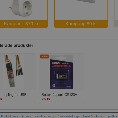
Kampanj: 379 kr
Kampanj: 89 kr
terade produkter
-49%
 koppling för USB
Batteri Japcell CR123A
kr
25 kr
Kontakta oss
-
Om oss
-
Sekretesspolicy
-
Cookieinställningar
-
Frakt & returer
-
Köpvillkor