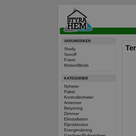
VARUMÄRKEN
Ter
Shelly
Sonoff
Frient
MotionBlinds
KATEGORIER
Nyheter
Paket
Kontrollenheter
Antenner
Belysning
Dimmer
Elinstallation
Elprisklockor
Energimätning
Gardiner/Rullgardiner