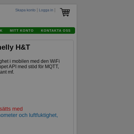
Skapa konto
Logga in
K
MITT KONTO
KONTAKTA OSS
helly H&T
ighet i mobilen med den WiFi
pet API med stöd för MQTT,
nt mf.
rsätts med
eter och luftfuktighet,