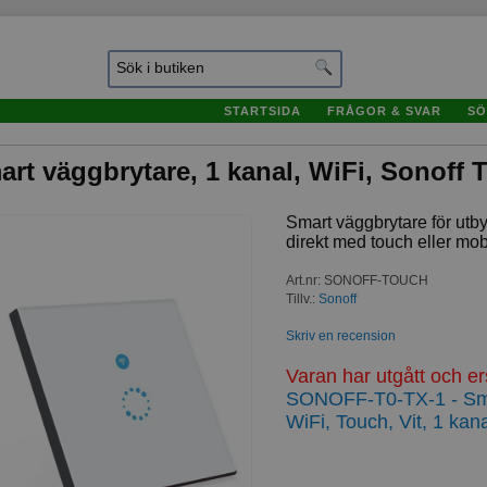
STARTSIDA
FRÅGOR & SVAR
SÖ
art väggbrytare, 1 kanal, WiFi, Sonoff
Smart väggbrytare för utbyt
direkt med touch eller mob
Art.nr
:
SONOFF-TOUCH
Tillv.:
Sonoff
Skriv en recension
Varan har utgått och e
SONOFF-T0-TX-1 - Sma
WiFi, Touch, Vit, 1 kan