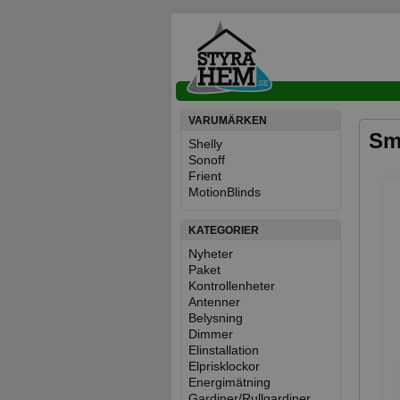
VARUMÄRKEN
Sm
Shelly
Sonoff
Frient
MotionBlinds
KATEGORIER
Nyheter
Paket
Kontrollenheter
Antenner
Belysning
Dimmer
Elinstallation
Elprisklockor
Energimätning
Gardiner/Rullgardiner