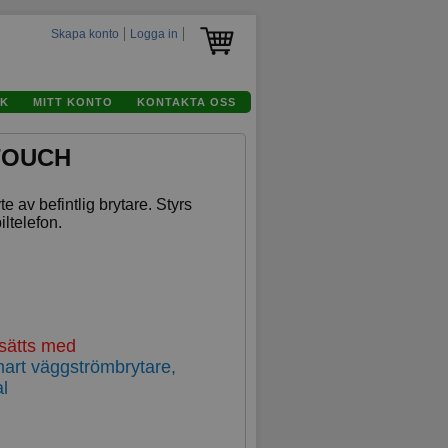
Skapa konto
Logga in
K
MITT KONTO
KONTAKTA OSS
 TOUCH
e av befintlig brytare. Styrs
iltelefon.
rsätts med
rt väggströmbrytare,
al