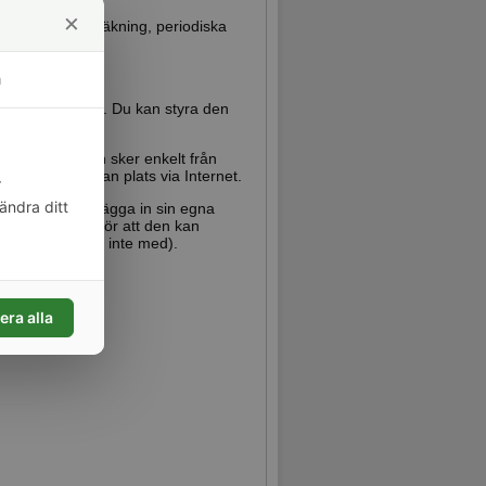
×
för schema, nedräkning, periodiska
m
na strömbrytare. Du kan styra den
Konfigurationen sker enkelt från
ller från annan plats via Internet.
r
ändra ditt
 att man kan lägga in sin egna
a program som gör att den kan
-kabel (följer inte med).
era alla