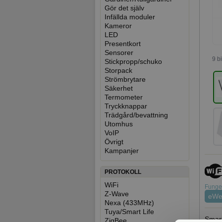
Gör det själv
Infällda moduler
Kameror
LED
Presentkort
Sensorer
9 b
Stickpropp/schuko
Storpack
Strömbrytare
Säkerhet
Termometer
Tryckknappar
Trädgård/bevattning
Utomhus
VoIP
Övrigt
Kampanjer
PROTOKOLL
WiFi
Funger
Z-Wave
eWe
Nexa (433MHz)
Tuya/Smart Life
Smart
ZigBee