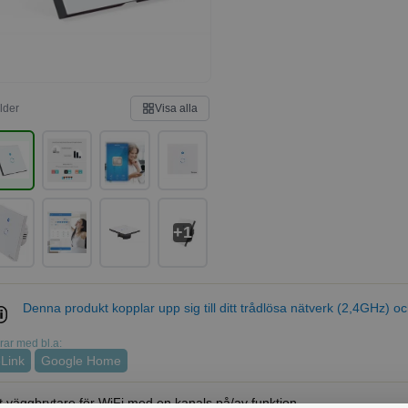
ilder
Visa alla
+1
Denna produkt kopplar upp sig till ditt trådlösa nätverk (2,4GHz) 
ar med bl.a:
Link
Google Home
 väggbrytare för WiFi med en kanals på/av funktion.