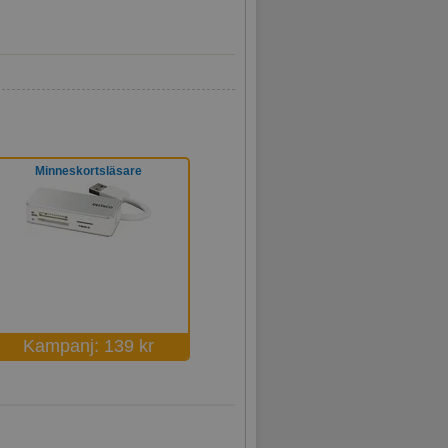
Minneskortsläsare
Kampanj: 139 kr