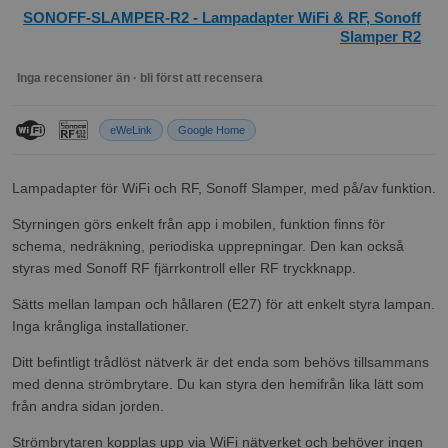
SONOFF-SLAMPER-R2 - Lampadapter WiFi & RF, Sonoff
Slamper R2
Inga recensioner än · bli först att recensera
eWeLink
Google Home
Lampadapter för WiFi och RF, Sonoff Slamper, med på/av funktion.
Styrningen görs enkelt från app i mobilen, funktion finns för
schema, nedräkning, periodiska upprepningar. Den kan också
styras med Sonoff RF fjärrkontroll eller RF tryckknapp.
Sätts mellan lampan och hållaren (E27) för att enkelt styra lampan.
Inga krångliga installationer.
Ditt befintligt trådlöst nätverk är det enda som behövs tillsammans
med denna strömbrytare. Du kan styra den hemifrån lika lätt som
från andra sidan jorden.
Strömbrytaren kopplas upp via WiFi nätverket och behöver ingen