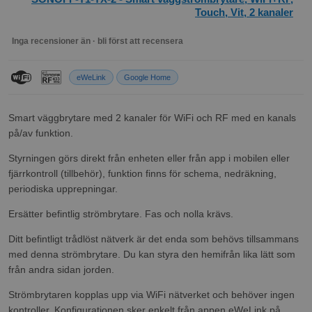
Touch, Vit, 2 kanaler
Inga recensioner än · bli först att recensera
eWeLink
Google Home
Smart väggbrytare med 2 kanaler för WiFi och RF med en kanals
på/av funktion.
Styrningen görs direkt från enheten eller från app i mobilen eller
fjärrkontroll (tillbehör), funktion finns för schema, nedräkning,
periodiska upprepningar.
Ersätter befintlig strömbrytare. Fas och nolla krävs.
Ditt befintligt trådlöst nätverk är det enda som behövs tillsammans
med denna strömbrytare. Du kan styra den hemifrån lika lätt som
från andra sidan jorden.
Strömbrytaren kopplas upp via WiFi nätverket och behöver ingen
kontroller. Konfigurationen sker enkelt från appen eWeLink på