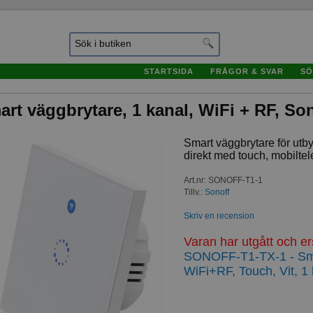
STARTSIDA
FRÅGOR & SVAR
SÖ
rt väggbrytare, 1 kanal, WiFi + RF, So
Smart väggbrytare för utbyt
direkt med touch, mobiltelef
Art.nr
:
SONOFF-T1-1
Tillv.:
Sonoff
Skriv en recension
Varan har utgått och e
SONOFF-T1-TX-1 - Sma
WiFi+RF, Touch, Vit, 1