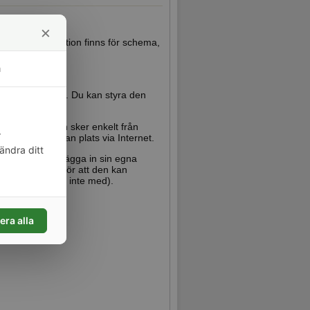
×
(tillbehör), funktion finns för schema,
m
na strömbrytare. Du kan styra den
Konfigurationen sker enkelt från
r
ller från annan plats via Internet.
ändra ditt
 att man kan lägga in sin egna
a program som gör att den kan
-kabel (följer inte med).
era alla