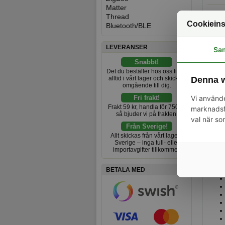
Matter
Smart
Thread
Cookieins
Bluetooth/BLE
Styrn
nedrä
LEVERANSER
Sa
Ersät
Snabbt!
Ditt 
Det du beställer hos oss finns
hemif
alltid i vårt lager och skickas
Denna w
omgående till dig.
Ström
Fri frakt!
Vi använde
appen
Frakt 59 kr, handla för 750 kr
marknadsfö
så bjuder vi på frakten.
Enhet
val när so
progr
Från Sverige!
använ
Allt skickas från vårt lager i
Sverige – inga tull- eller
importavgifter tillkommer.
BETALA MED