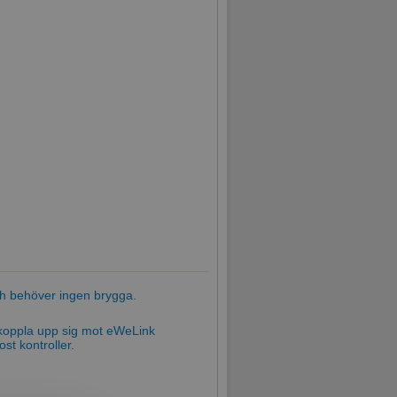
och behöver ingen brygga.
koppla upp sig mot eWeLink
st kontroller.