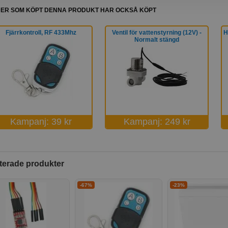
ER SOM KÖPT DENNA PRODUKT HAR OCKSÅ KÖPT
Fjärrkontroll, RF 433Mhz
Ventil för vattenstyrning (12V) -
H
Normalt stängd
Kampanj: 39 kr
Kampanj: 249 kr
terade produkter
-67%
-23%