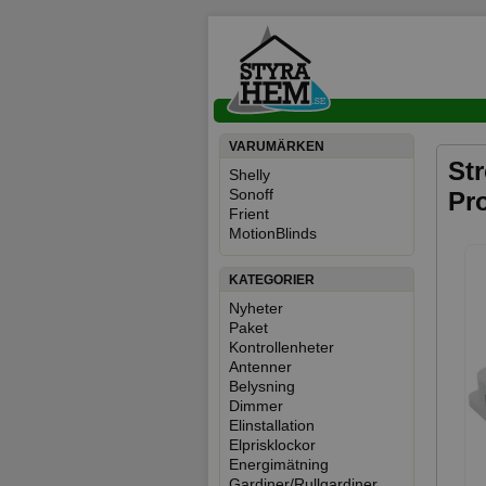
VARUMÄRKEN
Str
Shelly
Sonoff
Pr
Frient
MotionBlinds
KATEGORIER
Nyheter
Paket
Kontrollenheter
Antenner
Belysning
Dimmer
Elinstallation
Elprisklockor
Energimätning
Gardiner/Rullgardiner