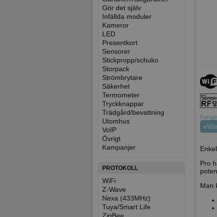
Gör det själv
Infällda moduler
Kameror
LED
Presentkort
Sensorer
Stickpropp/schuko
Storpack
Strömbrytare
Säkerhet
Termometer
Tryckknappar
Trädgård/bevattning
Funger
Utomhus
eWe
VoIP
Övrigt
Kampanjer
Enkel
Pro h
PROTOKOLL
poten
WiFi
Man k
Z-Wave
Nexa (433MHz)
Tuya/Smart Life
ZigBee