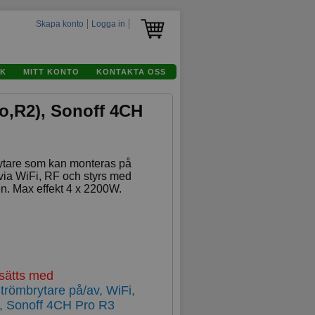
Skapa konto
Logga in
K
MITT KONTO
KONTAKTA OSS
ro,R2), Sonoff 4CH
rytare som kan monteras på
 via WiFi, RF och styrs med
en. Max effekt 4 x 2200W.
rsätts med
ömbrytare på/av, WiFi,
), Sonoff 4CH Pro R3