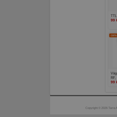
TTL
99 
-34%
Väg
RF,
99 
Copyright © 2026 Tarra A