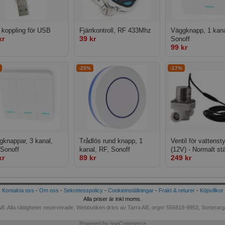
 koppling för USB
Fjärrkontroll, RF 433Mhz
Väggknapp, 1 kana
kr
39 kr
Sonoff
99 kr
-25%
-17%
gknappar, 3 kanal,
Trådlös rund knapp, 1
Ventil för vattenst
 Sonoff
kanal, RF, Sonoff
(12V) - Normalt st
kr
89 kr
249 kr
Kontakta oss
-
Om oss
-
Sekretesspolicy
-
Cookieinställningar
-
Frakt & returer
-
Köpvillkor
Alla priser är inkl moms.
B. Alla rättigheter reserverade. Webbutiken drivs av Tarra AB, orgnr 556819-9953, Sorterarga
Powered by
nopCommerce