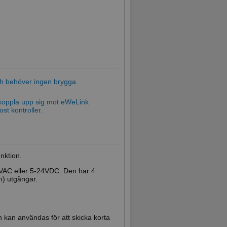
och behöver ingen brygga.
koppla upp sig mot eWeLink
st kontroller.
nktion.
0VAC eller 5-24VDC. Den har 4
n) utgångar.
h kan användas för att skicka korta