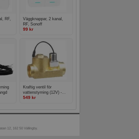
l, RF,
Väggknappar, 2 kanal,
RF, Sonoff
99 kr
yrning
Kraftig ventil för
ängd
vattenstyrning (12V) -
549 kr
Normalt stängd
tan 12, 162 50 Vällingby.