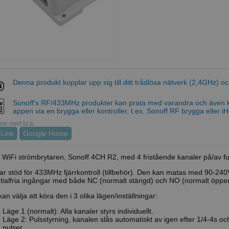
Denna produkt kopplar upp sig till ditt trådlösa nätverk (2,4GHz) 
Sonoff's RF/433MHz produkter kan prata med varandra och även 
appen via en brygga eller kontroller, t.ex. Sonoff RF brygga eller iHo
ar med bl.a:
Link
Google Home
 WiFi strömbrytaren, Sonoff 4CH R2, med 4 fristående kanaler på/av fu
ar stöd för 433MHz fjärrkontroll (tillbehör). Den kan matas med 90-24
tialfria ingångar med både NC (normalt stängd) och NO (normalt öppe
an välja att köra den i 3 olika lägen/inställningar:
Läge 1 (normalt): Alla kanaler styrs individuellt.
Läge 2: Pulsstyrning, kanalen slås automatiskt av igen efter 1/4-4s oc
pulser.