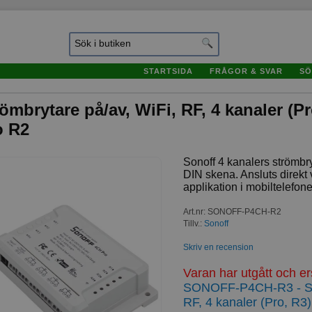
STARTSIDA
FRÅGOR & SVAR
SÖ
ömbrytare på/av, WiFi, RF, 4 kanaler (P
o R2
Sonoff 4 kanalers strömb
DIN skena. Ansluts direkt
applikation i mobiltelefon
Art.nr
:
SONOFF-P4CH-R2
Tillv.:
Sonoff
Skriv en recension
Varan har utgått och e
SONOFF-P4CH-R3 - Str
RF, 4 kanaler (Pro, R3