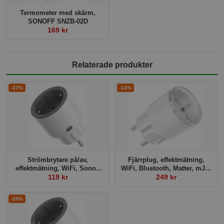
Termometer med skärm,
SONOFF SNZB-02D
169 kr
Relaterade produkter
-37%
-14%
Strömbrytare på/av,
Fjärrplug, effektmätning,
effektmätning, WiFi, Sonoff
WiFi, Bluetooth, Matter, mJS,
119 kr
S60
Shelly Plus G3 Plug S
249 kr
-25%