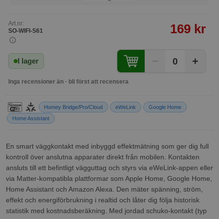
Art.nr:
169 kr
SO-WIFI-S61
−
+
0
I lager
Inga recensioner än · bli först att recensera
Homey Bridge/Pro/Cloud
eWeLink
Google Home
Home Assistant
En smart väggkontakt med inbyggd effektmätning som ger dig full
kontroll över anslutna apparater direkt från mobilen. Kontakten
ansluts till ett befintligt vägguttag och styrs via eWeLink-appen eller
via Matter-kompatibla plattformar som Apple Home, Google Home,
Home Assistant och Amazon Alexa. Den mäter spänning, ström,
effekt och energiförbrukning i realtid och låter dig följa historisk
statistik med kostnadsberäkning. Med jordad schuko-kontakt (typ