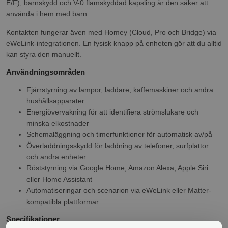
E/F), barnskydd och V-0 flamskyddad kapsling är den säker att
använda i hem med barn.
Kontakten fungerar även med Homey (Cloud, Pro och Bridge) via
eWeLink-integrationen. En fysisk knapp på enheten gör att du alltid
kan styra den manuellt.
Användningsområden
Fjärrstyrning av lampor, laddare, kaffemaskiner och andra
hushållsapparater
Energiövervakning för att identifiera strömslukare och
minska elkostnader
Schemaläggning och timerfunktioner för automatisk av/på
Överladdningsskydd för laddning av telefoner, surfplattor
och andra enheter
Röststyrning via Google Home, Amazon Alexa, Apple Siri
eller Home Assistant
Automatiseringar och scenarion via eWeLink eller Matter-
kompatibla plattformar
Specifikationer