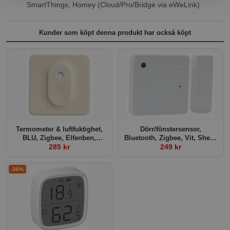
SmartThings, Homey (Cloud/Pro/Bridge via eWeLink)
Kunder som köpt denna produkt har också köpt
Termometer & luftfuktighet,
Dörr/fönstersensor,
BLU, Zigbee, Elfenben,
Bluetooth, Zigbee, Vit, Shelly
Shelly BLU H&T Ivory
285 kr
BLU Door/Window ZB
249 kr
-26%