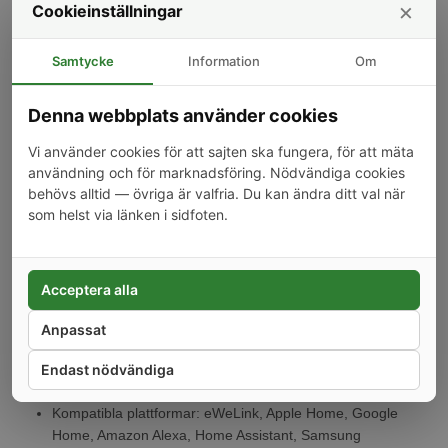
×
Cookieinställningar
Modell: S61STPF
Protokoll: WiFi IEEE 802.11 b/g/n 2.4 GHz, Matter over WiFi
Samtycke
Information
Om
Max last: 16A / 3840W (resistiv last)
Spänning: 100–240V~ 50/60Hz
Kontakttyp: Typ E och Typ F (schuko), jordad med
Denna webbplats använder cookies
barnskydd
Effektmätning: Spänning, ström, effekt, drifttid, förbrukning,
Vi använder cookies för att sajten ska fungera, för att mäta
kostnad
användning och för marknadsföring. Nödvändiga cookies
behövs alltid — övriga är valfria. Du kan ändra ditt val när
Överlastskydd: Ja, konfigurerbart via app
som helst via länken i sidfoten.
Överladdningsskydd: Ja
Kapsling: V-0 flamskyddat polykarbonat (PC)
Dimensioner: 56 × 50 × 64,3 mm
Vikt: 84,9 g
Acceptera alla
Drifttemperatur: -10°C till 40°C
Luftfuktighet: 5–95% RH (icke-kondenserande)
Anpassat
Placering: Inomhus
Endast nödvändiga
Relä: 10 000 cykler
App: eWeLink (iOS/Android)
Kompatibla plattformar: eWeLink, Apple Home, Google
Home, Amazon Alexa, Home Assistant, Samsung