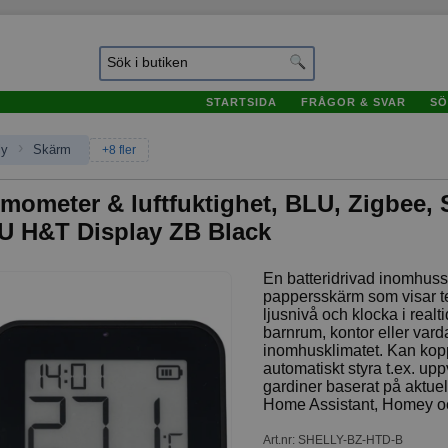
STARTSIDA
FRÅGOR & SVAR
SÖ
›
ly
Skärm
+8 fler
mometer & luftfuktighet, BLU, Zigbee, 
U H&T Display ZB Black
En batteridrivad inomhuss
pappersskärm som visar tem
ljusnivå och klocka i realt
barnrum, kontor eller varda
inomhusklimatet. Kan koppla
automatiskt styra t.ex. upp
gardiner baserat på aktu
Home Assistant, Homey 
Art.nr
:
SHELLY-BZ-HTD-B