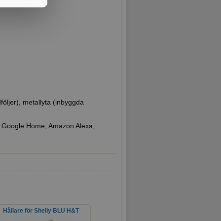
följer), metallyta (inbyggda
, Google Home, Amazon Alexa,
Hållare för Shelly BLU H&T