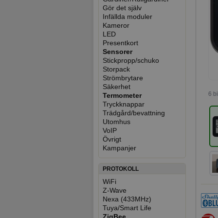
Gör det själv
Infällda moduler
Kameror
LED
Presentkort
Sensorer
Stickpropp/schuko
Storpack
Strömbrytare
Säkerhet
6 b
Termometer
Tryckknappar
Trädgård/bevattning
Utomhus
VoIP
Övrigt
Kampanjer
PROTOKOLL
WiFi
Z-Wave
Nexa (433MHz)
Tuya/Smart Life
ZigBee