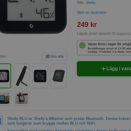
Tillv.:
Shelly
Skriv en recension
249 kr
Lägsta priset senaste 30 dagarna
Varan finns i lager för omg
Beställningar innan kl 13.00 
vardag. Vi skickar 1:a klass, no
ilder
Visa alla
Lägg i var
Shelly BLU är Shelly's tillbehör som pratar Bluetooth. Dessa kräver
som fungerar som brygga mellan BLU och WiFi.
Kompatibel med samtliga fjärrstyrda produkter i denna butik som 