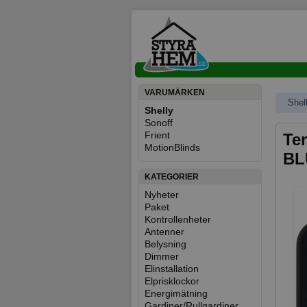
VARUMÄRKEN
Shel
Shelly
Sonoff
Frient
Ter
MotionBlinds
BL
KATEGORIER
Nyheter
Paket
Kontrollenheter
Antenner
Belysning
Dimmer
Elinstallation
Elprisklockor
Energimätning
Gardiner/Rullgardiner