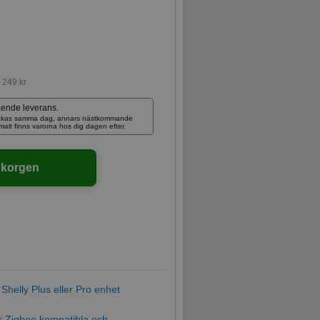
:
249 kr
ående leverans.
skickas samma dag, annars nästkommande
rmalt finns varorna hos dig dagen efter.
ukorgen
 Shelly Plus eller Pro enhet
är Zigbee kompatibla och