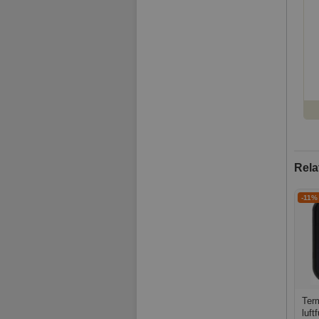
Rela
-11%
Ter
luft