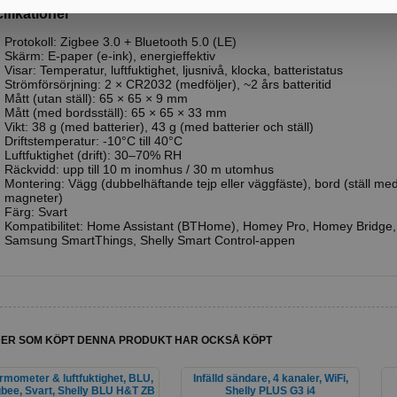
ifikationer
Protokoll: Zigbee 3.0 + Bluetooth 5.0 (LE)
Skärm: E-paper (e-ink), energieffektiv
Visar: Temperatur, luftfuktighet, ljusnivå, klocka, batteristatus
Strömförsörjning: 2 × CR2032 (medföljer), ~2 års batteritid
Mått (utan ställ): 65 × 65 × 9 mm
Mått (med bordsställ): 65 × 65 × 33 mm
Vikt: 38 g (med batterier), 43 g (med batterier och ställ)
Driftstemperatur: -10°C till 40°C
Luftfuktighet (drift): 30–70% RH
Räckvidd: upp till 10 m inomhus / 30 m utomhus
Montering: Vägg (dubbelhäftande tejp eller väggfäste), bord (ställ med
magneter)
Färg: Svart
Kompatibilitet: Home Assistant (BTHome), Homey Pro, Homey Bridge
Samsung SmartThings, Shelly Smart Control-appen
ER SOM KÖPT DENNA PRODUKT HAR OCKSÅ KÖPT
rmometer & luftfuktighet, BLU,
Infälld sändare, 4 kanaler, WiFi,
gbee, Svart, Shelly BLU H&T ZB
Shelly PLUS G3 i4