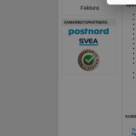
Spec
Faktura
SAMARBETSPARTNERS
KUND
Te
Zi