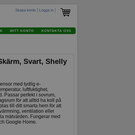
Skapa konto
Logga in
K
MITT KONTO
KONTAKTA OSS
Skärm, Svart, Shelly
ensor med tydlig e-
peratur, luftfuktighet,
id. Passar perfekt i sovrum,
gsrum för att alltid ha koll på
s till ditt smarta hem för att
värmning, ventilation eller
ella mätvärden. Fungerar med
och Google Home.