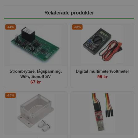
Relaterade produkter
-44%
-38%
Strömbrytare, lågspänning,
Digital multimeter/voltmeter
WiFi, Sonoff SV
99 kr
67 kr
-20%