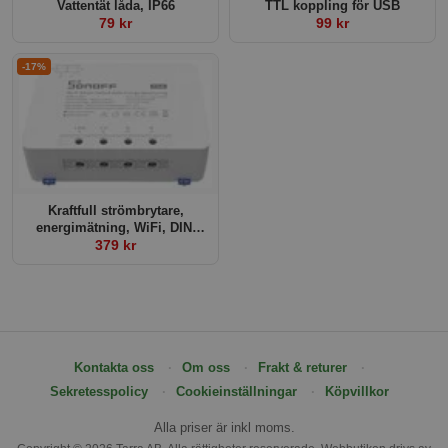
Vattentät låda, IP66
TTL koppling för USB
79 kr
99 kr
-17%
Kraftfull strömbrytare,
energimätning, WiFi, DIN,
Sonoff POWR3
379 kr
Kontakta oss
Om oss
Frakt & returer
Sekretesspolicy
Cookieinställningar
Köpvillkor
Alla priser är inkl moms.