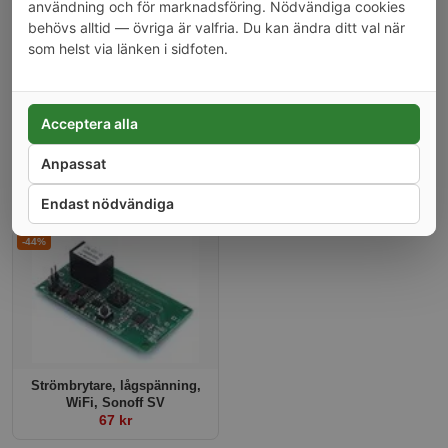
användning och för marknadsföring. Nödvändiga cookies
-31%
-20%
behövs alltid — övriga är valfria. Du kan ändra ditt val när
som helst via länken i sidfoten.
Acceptera alla
Anpassat
Liten strömbrytare på/av,
Vattentät låda, IP66
WiFi, Sonoff Basic R2
79 kr
89 kr
Endast nödvändiga
-44%
Strömbrytare, lågspänning,
WiFi, Sonoff SV
67 kr