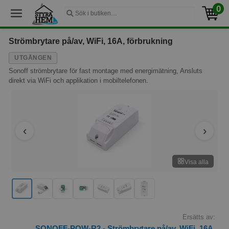
0
Strömbrytare på/av, WiFi, 16A, förbrukning
UTGÅNGEN
Sonoff strömbrytare för fast montage med energimätning, Ansluts
direkt via WiFi och applikation i mobiltelefonen.
Visa alla
Ersätts av:
SONOFF-POW-R2 - Strömbrytare på/av, WiFi, 16A,