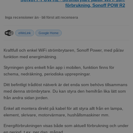
förbrukning, Sonoff POW R2
Inga recensioner än · bli först att recensera
eWeLink
Google Home
Kraftfull och enkel WiFi strömbrytaren, Sonoff Power, med på/av
funktion med energimätning.
Styrningen görs enkelt från app i mobilen, funktion finns för
schema, nedräkning, periodiska upprepningar.
Ditt befintligt trådlöst nätverk är det enda som behövs tillsammans
med denna strömbrytare. Du kan styra den hemifrån lika lätt som
från andra sidan jorden.
Enkel att montera direkt på kabel för att styra allt från en lampa,
element, skrivare, motorvärmare, hushållsmaskiner mm.
Energiförbrukningen visas både som aktuell förbrukning och under
en period, t.ex. per dag, månad.