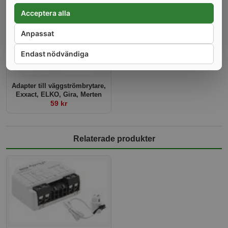
Acceptera alla
Anpassat
Endast nödvändiga
Adapter till väggströmbrytare,
Exxact, ELKO, Gira, Merten
59 kr
Relaterade produkter