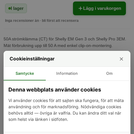
I lager
Lägg i varukorgen
Inga recensioner än · bli först att recensera
50A strömklämma (CT) för Shelly EM Gen 3 och Shelly Pro 3EM.
Mät förbrukning upp till 50 A med enkel clip-on-montering.
×
Cookieinställningar
Kunder som köpt denna produkt har också köpt
Samtycke
Information
Om
-9%
Denna webbplats använder cookies
Vi använder cookies för att sajten ska fungera, för att mäta
användning och för marknadsföring. Nödvändiga cookies
behövs alltid — övriga är valfria. Du kan ändra ditt val när
AC till DC signalomvandlare,
Shelly inbäddad modul, WiFi,
som helst via länken i sidfoten.
1 kanal, 230V, Shelly 1-
BLU, Shelly Plus UNI
Channel Decoupler
59 kr
199 kr