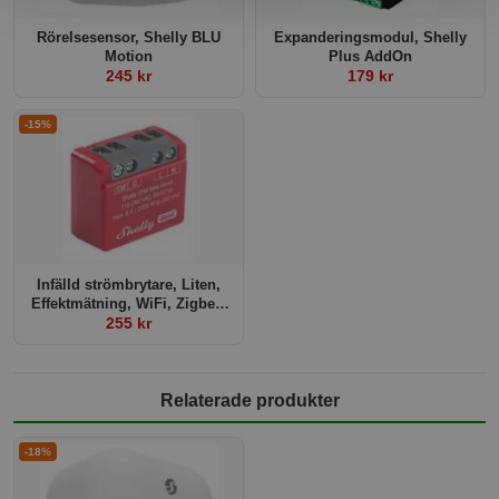
Rörelsesensor, Shelly BLU
Expanderingsmodul, Shelly
Motion
Plus AddOn
245 kr
179 kr
-15%
Infälld strömbrytare, Liten,
Effektmätning, WiFi, Zigbee,
Shelly Mini 1PM Gen4
255 kr
Relaterade produkter
-18%