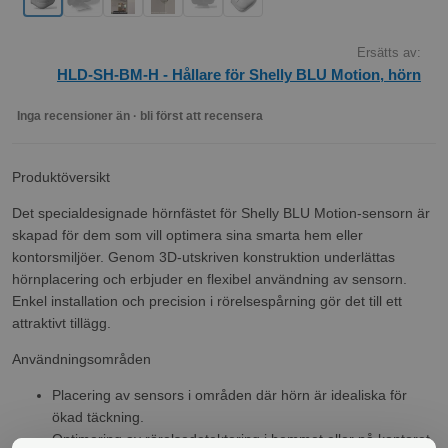
Ersätts av:
HLD-SH-BM-H - Hållare för Shelly BLU Motion, hörn
Inga recensioner än · bli först att recensera
Produktöversikt
Det specialdesignade hörnfästet för Shelly BLU Motion-sensorn är
skapad för dem som vill optimera sina smarta hem eller
kontorsmiljöer. Genom 3D-utskriven konstruktion underlättas
hörnplacering och erbjuder en flexibel användning av sensorn.
Enkel installation och precision i rörelsespårning gör det till ett
attraktivt tillägg.
Användningsområden
Placering av sensors i områden där hörn är idealiska för
ökad täckning.
Optimering av rörelsedetektering i hemmet eller på kontoret.