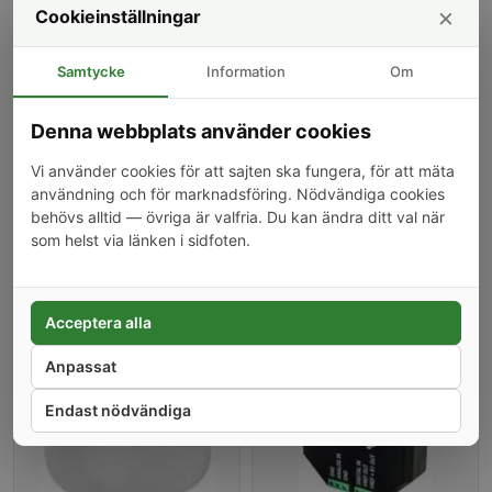
×
Används för att höja säkerheten genom bättre övervakning
Cookieinställningar
av specifika rörelsevinklar.
Kan anpassas för olika rumskonfigurationer och mål.
Samtycke
Information
Om
Specifikationer
Denna webbplats använder cookies
Tillverkad genom 3D-utskrift för noggrann och hållbar
konstruktion.
Vi använder cookies för att sajten ska fungera, för att mäta
Designad för enkel installation på olika typer av hörn.
användning och för marknadsföring. Nödvändiga cookies
Kompatibel med Shelly BLU Motion rörelsesensor.
behövs alltid — övriga är valfria. Du kan ändra ditt val när
Förbättrar sensorns effektivitet och täckningsområde.
som helst via länken i sidfoten.
Lätt och diskret design för minimal påverkan på interiören.
Acceptera alla
Kunder som köpt denna produkt har också köpt
Anpassat
-18%
-17%
Endast nödvändiga